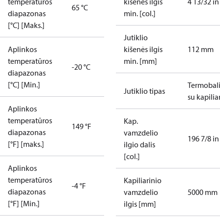
temperatūros
kišenės ilgis
4 13/32 in
65 °C
diapazonas
min. [col.]
[°C] [Maks.]
Jutiklio
Aplinkos
kišenės ilgis
112 mm
temperatūros
min. [mm]
-20 °C
diapazonas
[°C] [Min.]
Termobal
Jutiklio tipas
su kapilia
Aplinkos
temperatūros
Kap.
149 °F
diapazonas
vamzdelio
196 7/8 in
[°F] [maks.]
ilgio dalis
[col.]
Aplinkos
temperatūros
Kapiliarinio
-4 °F
diapazonas
vamzdelio
5000 mm
[°F] [Min.]
ilgis [mm]