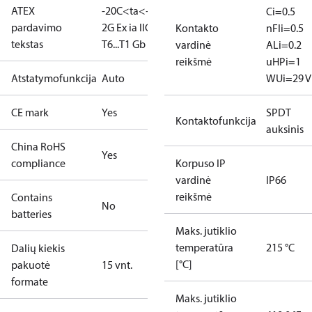
ATEX
-20C<ta<+65C
II
Ci=0.5
pardavimo
2G Ex ia IIC
Kontakto
nF
Ii=0.5
tekstas
T6...T1 Gb
vardinė
A
Li=0.2
reikšmė
uH
Pi=1
Atstatymofunkcija
Auto
W
Ui=29 V
CE mark
Yes
SPDT
Kontaktofunkcija
auksinis
China RoHS
Yes
compliance
Korpuso IP
vardinė
IP66
reikšmė
Contains
No
batteries
Maks. jutiklio
temperatūra
215 °C
Dalių kiekis
[°C]
pakuotė
15 vnt.
formate
Maks. jutiklio