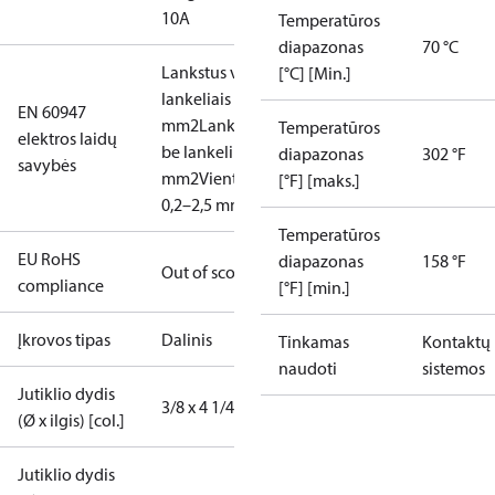
10A
Temperatūros
diapazonas
70 °C
Lankstus vamzdelis su
[°C] [Min.]
lankeliais 0,2–1,5
EN 60947
mm2
Lankstus vamzdelis,
Temperatūros
elektros laidų
be lankelių: 0,2–2,5
diapazonas
302 °F
savybės
mm2
Vientisas/daugiagyslis:
[°F] [maks.]
0,2–2,5 mm2
Temperatūros
EU RoHS
diapazonas
158 °F
Out of scope
compliance
[°F] [min.]
Įkrovos tipas
Dalinis
Tinkamas
Kontaktų
naudoti
sistemos
Jutiklio dydis
3/8 x 4 1/4 in
(Ø x ilgis) [col.]
Jutiklio dydis