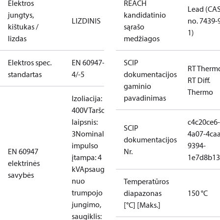
Elektros
REACH
Lead (CA
jungtys,
kandidatinio
LIZDINIS
no. 7439-
kištukas /
sąrašo
1)
lizdas
medžiagos
Elektros spec.
EN 60947-
SCIP
RT Therm
standartas
4/-5
dokumentacijos
RT Diff.
gaminio
Thermo
pavadinimas
Izoliacija:
400V
Taršos
laipsnis:
c4c20ce6-
SCIP
3
Nominali
4a07-4caa
dokumentacijos
impulso
9394-
EN 60947
Nr.
įtampa: 4
1e7d8b13
elektrinės
kV
Apsaug.
savybės
nuo
Temperatūros
trumpojo
diapazonas
150 °C
jungimo,
[°C] [Maks.]
saugiklis: