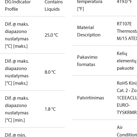
temperatūra
419.0 °F
DG Indicator
Contains
[°F]
Profile
Liquids
RT107E
Dif. @ maks.
Material
Thermost
diapazono
Description
25.0 °C
M/15 ATE
nustatymas
[°C] [maks.]
Kelių
Pakavimo
elementų
Dif. @ maks.
formatas
pakuotė
diapazono
8.0 °C
nustatymas
[°C] [maks.]
RoHS Kini
Cat. 2 - Z
Patvirtinimas
1
CE
EAC
L
Dif. @ maks.
EURO-
diapazono
1.8 °C
TYSK
RMR
nustatymas
[°C] [min.]
Air
Conditio
Dif. @ min.