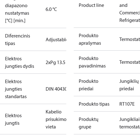
Product line
and
diapazono
6.0 °C
Commerci
nustatymas
Refrigera
[°C] [min.]
Produkto
Diferencinis
Termostat
Adjustable
aprašymas
tipas
Produkto
Elektros
Termostat
2xPg 13.5
pavadinimas
jungties dydis
Produkto
Jungiklių
Elektros
priedai
priedai
jungties
DIN 40430
standartas
Produkto tipas
RT107E
Kabelio
Elektros
prisukimo
Produktų
Jungikliai 
jungtis
vieta
grupė
termostat