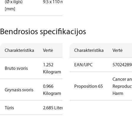
(Ø x ilgis)
9.5 x 110 mm
[mm]
Bendrosios specifikacijos
Charakteristika
Vertė
Charakteristika
Vertė
1.252
EAN/UPC
57024289
Bruto svoris
Kilogram
Cancer a
0.966
Proposition 65
Reproduc
Grynasis svoris
Kilogram
Harm
Tūris
2.685 Liter