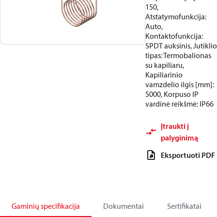
150,
Atstatymofunkcija:
Auto,
Kontaktofunkcija:
SPDT auksinis, Jutiklio
tipas: Termobalionas
su kapiliaru,
Kapiliarinio
vamzdelio ilgis [mm]:
5000, Korpuso IP
vardinė reikšmė: IP66
Įtraukti į
palyginimą
Eksportuoti PDF
Gaminių specifikacija
Dokumentai
Sertifikatai