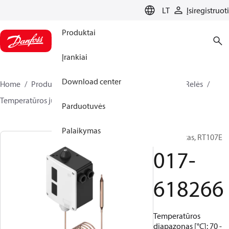
LANGUAGE
LT
Įsiregistruoti
Produktai
Įrankiai
Download center
Home
Produktai
Climate Solutions for cooling
Relės
Temperatūros jungikliai
RT
017-618266
Parduotuvės
Palaikymas
Termostatas, RT107E
017-
618266
Temperatūros
diapazonas [°C]: 70 -