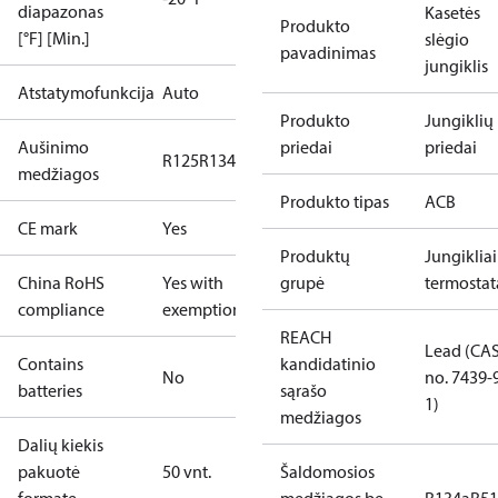
diapazonas
Kasetės
Produkto
[°F] [Min.]
slėgio
pavadinimas
jungiklis
Atstatymofunkcija
Auto
Produkto
Jungiklių
Aušinimo
priedai
priedai
R125
R134a
R22
R404A
R407C
R407H
R410A
R43
medžiagos
Produkto tipas
ACB
CE mark
Yes
Produktų
Jungikliai 
China RoHS
Yes with
grupė
termostat
compliance
exemptions
REACH
Lead (CA
Contains
kandidatinio
No
no. 7439-
batteries
sąrašo
1)
medžiagos
Dalių kiekis
pakuotė
50 vnt.
Šaldomosios