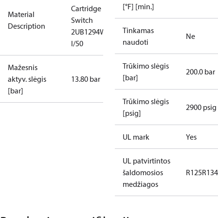
[°F] [min.]
Cartridge
Material
Switch
Description
Tinkamas
2UB1294W
Ne
naudoti
I/50
Trūkimo slėgis
Mažesnis
200.0 bar
[bar]
aktyv. slėgis
13.80 bar
[bar]
Trūkimo slėgis
2900 psig
[psig]
UL mark
Yes
UL patvirtintos
šaldomosios
R125
R134
medžiagos