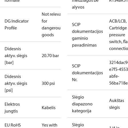
formate
medžiagos be
R134a
R5
alyvos
Not relevant
DG Indicator
for
ACB/LCB,
SCIP
Profile
dangerous
Cartridge
dokumentacijos
goods
pressure
gaminio
switch, fla
pavadinimas
connecti
Didesnis
aktyv. slėgis
20.70 bar
[bar]
3214dac9
SCIP
e7f5-4553
dokumentacijos
abfe-
Didesnis
Nr.
56ba718e
aktyv. slėgis
300 psi
[psi]
Slėgio
Aukštas
diapazono
Elektros
slėgis
Kabelis
kategorija
jungtis
Slėgio
EU RoHS
Yes with