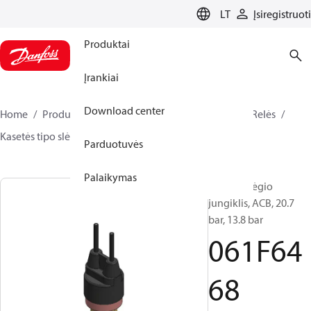
LANGUAGE
LT
Įsiregistruoti
Produktai
Įrankiai
Download center
Home
Produktai
Climate Solutions for cooling
Relės
Kasetės tipo slėgio jungikliai
ACB / CCB
061F6468
Parduotuvės
Palaikymas
Kasetės slėgio
jungiklis, ACB, 20.7
bar, 13.8 bar
061F64
68