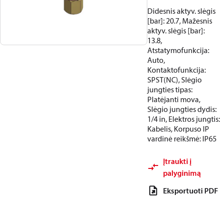
Didesnis aktyv. slėgis
[bar]: 20.7, Mažesnis
aktyv. slėgis [bar]:
13.8,
Atstatymofunkcija:
Auto,
Kontaktofunkcija:
SPST(NC), Slėgio
jungties tipas:
Platėjanti mova,
Slėgio jungties dydis:
1/4 in, Elektros jungtis:
Kabelis, Korpuso IP
vardinė reikšmė: IP65
Įtraukti į
palyginimą
Eksportuoti PDF