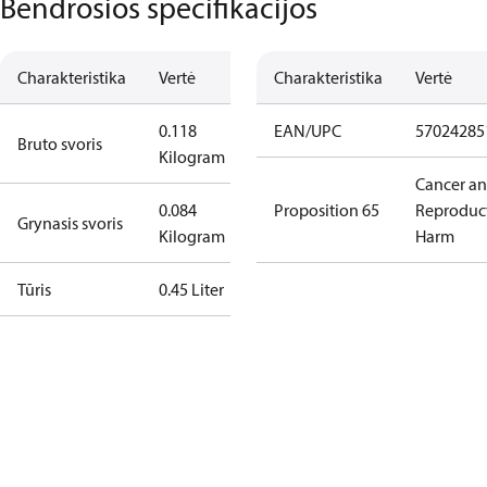
Bendrosios specifikacijos
Charakteristika
Vertė
Charakteristika
Vertė
0.118
EAN/UPC
57024285
Bruto svoris
Kilogram
Cancer a
0.084
Proposition 65
Reproduc
Grynasis svoris
Kilogram
Harm
Tūris
0.45 Liter