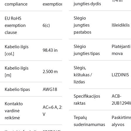
1/4 in
jungties dydis
compliance
exemptions
Slėgio
EU RoHS
jungties
Išleidiklis
exemption
6(c)
pastabos
clause
Slėgio
Platėjanti
Kabelio ilgis
98.43 in
jungties tipas
mova
[col.]
Slėgis,
Kabelio ilgis
2.500 m
kištukas /
LIZDINIS
[m]
lizdas
Kabelio tipas
AWG18
Specifikacijos
ACB-
raktas
2UB1294
Kontakto
AC=6 A, 250
vardinė
V
Tepalų
Paskirtim
reikšmė
suderinamumas
alyvos