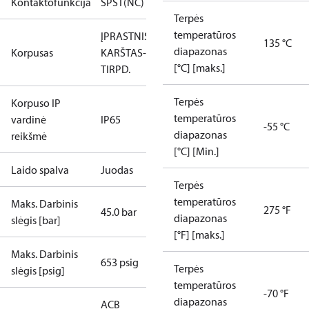
Kontaktofunkcija
SPST(NC)
Terpės
temperatūros
ĮPRASTNIS
135 °C
diapazonas
Korpusas
KARŠTAS-
[°C] [maks.]
TIRPD.
Terpės
Korpuso IP
temperatūros
vardinė
IP65
-55 °C
diapazonas
reikšmė
[°C] [Min.]
Laido spalva
Juodas
Terpės
temperatūros
Maks. Darbinis
275 °F
45.0 bar
diapazonas
slėgis [bar]
[°F] [maks.]
Maks. Darbinis
653 psig
Terpės
slėgis [psig]
temperatūros
-70 °F
diapazonas
ACB