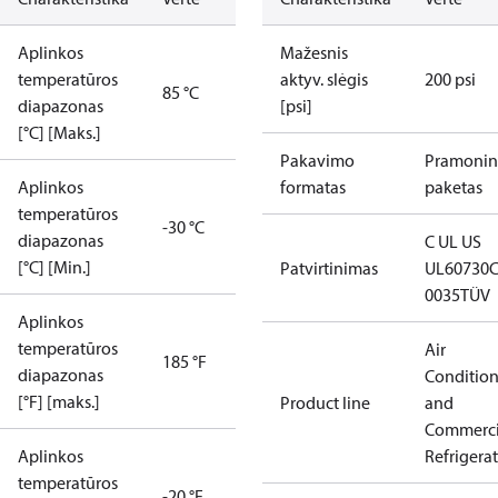
Aplinkos
Mažesnis
temperatūros
aktyv. slėgis
200 psi
85 °C
diapazonas
[psi]
[°C] [Maks.]
Pakavimo
Pramonin
Aplinkos
formatas
paketas
temperatūros
-30 °C
diapazonas
C UL US
[°C] [Min.]
Patvirtinimas
UL60730
0035
TÜV
Aplinkos
temperatūros
Air
185 °F
diapazonas
Conditio
[°F] [maks.]
Product line
and
Commerci
Aplinkos
Refrigera
temperatūros
-20 °F