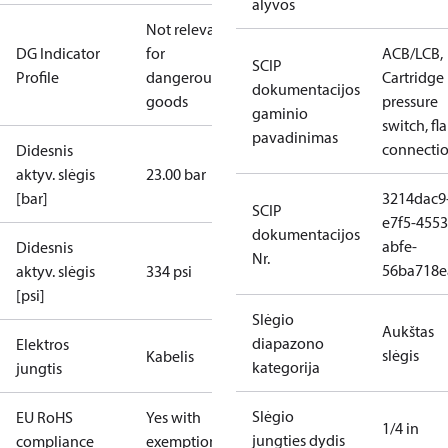
alyvos
Not relevant
DG Indicator
for
ACB/LCB,
SCIP
Profile
dangerous
Cartridge
dokumentacijos
goods
pressure
gaminio
switch, fla
pavadinimas
connecti
Didesnis
aktyv. slėgis
23.00 bar
[bar]
3214dac9
SCIP
e7f5-4553
dokumentacijos
abfe-
Didesnis
Nr.
56ba718e
aktyv. slėgis
334 psi
[psi]
Slėgio
Aukštas
diapazono
Elektros
slėgis
Kabelis
kategorija
jungtis
Slėgio
EU RoHS
Yes with
1/4 in
jungties dydis
compliance
exemptions