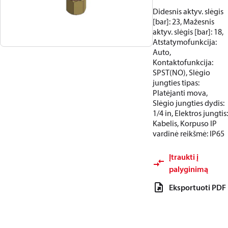
Didesnis aktyv. slėgis
[bar]: 23, Mažesnis
aktyv. slėgis [bar]: 18,
Atstatymofunkcija:
Auto,
Kontaktofunkcija:
SPST(NO), Slėgio
jungties tipas:
Platėjanti mova,
Slėgio jungties dydis:
1/4 in, Elektros jungtis:
Kabelis, Korpuso IP
vardinė reikšmė: IP65
Įtraukti į
palyginimą
Eksportuoti PDF