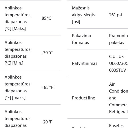
Aplinkos
Mažesnis
temperatūros
aktyv. slėgis
261 psi
85 °C
diapazonas
[psi]
[°C] [Maks.]
Pakavimo
Pramonin
Aplinkos
formatas
paketas
temperatūros
-30 °C
diapazonas
C UL US
[°C] [Min.]
Patvirtinimas
UL60730
0035
TÜV
Aplinkos
temperatūros
Air
185 °F
diapazonas
Conditio
[°F] [maks.]
Product line
and
Commerci
Aplinkos
Refrigera
temperatūros
-20 °F
diapazonas
Kasetės