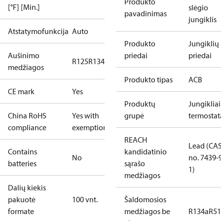
Produkto
[°F] [Min.]
slėgio
pavadinimas
jungiklis
Atstatymofunkcija
Auto
Produkto
Jungiklių
Aušinimo
priedai
priedai
R125
R134a
R22
R404A
R407C
R407H
R410A
R43
medžiagos
Produkto tipas
ACB
CE mark
Yes
Produktų
Jungikliai 
China RoHS
Yes with
grupė
termostat
compliance
exemptions
REACH
Lead (CA
Contains
kandidatinio
No
no. 7439-
batteries
sąrašo
1)
medžiagos
Dalių kiekis
pakuotė
100 vnt.
Šaldomosios
formate
medžiagos be
R134a
R5