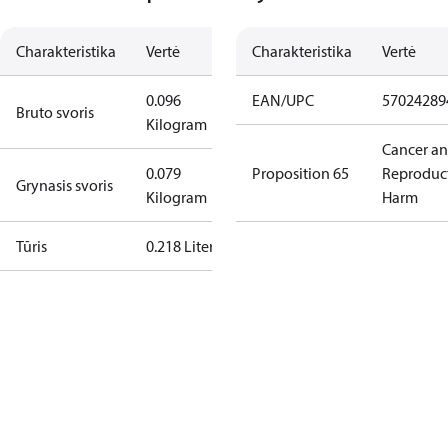
Charakteristika
Vertė
Charakteristika
Vertė
0.096
EAN/UPC
57024289
Bruto svoris
Kilogram
Cancer a
0.079
Proposition 65
Reproduc
Grynasis svoris
Kilogram
Harm
Tūris
0.218 Liter