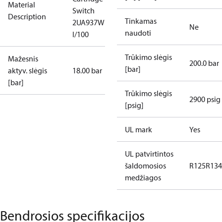
Material
Switch
Description
Tinkamas
2UA937W
Ne
naudoti
I/100
Trūkimo slėgis
Mažesnis
200.0 bar
[bar]
aktyv. slėgis
18.00 bar
[bar]
Trūkimo slėgis
2900 psig
[psig]
UL mark
Yes
UL patvirtintos
šaldomosios
R125
R134
medžiagos
Bendrosios specifikacijos