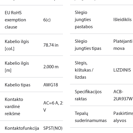
Slėgio
EU RoHS
jungties
Išleidiklis
exemption
6(c)
pastabos
clause
Slėgio
Platėjanti
Kabelio ilgis
78.74 in
jungties tipas
mova
[col.]
Slėgis,
Kabelio ilgis
2.000 m
kištukas /
LIZDINIS
[m]
lizdas
Kabelio tipas
AWG18
Specifikacijos
ACB-
raktas
2UA937W
Kontakto
AC=6 A, 250
vardinė
V
Tepalų
Paskirtim
reikšmė
suderinamumas
alyvos
Kontaktofunkcija
SPST(NO)