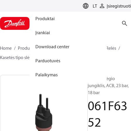
LANGUAGE
LT
Įsiregistruoti
Produktai
Įrankiai
Download center
Home
Produktai
Climate Solutions for cooling
Relės
Kasetės tipo slėgio jungikliai
ACB / CCB
061F6352
Parduotuvės
Palaikymas
Kasetės slėgio
jungiklis, ACB, 23 bar,
18 bar
061F63
52