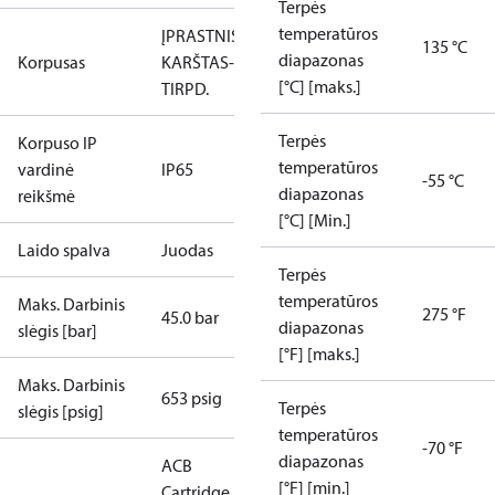
Terpės
temperatūros
ĮPRASTNIS
135 °C
diapazonas
Korpusas
KARŠTAS-
[°C] [maks.]
TIRPD.
Terpės
Korpuso IP
temperatūros
vardinė
IP65
-55 °C
diapazonas
reikšmė
[°C] [Min.]
Laido spalva
Juodas
Terpės
temperatūros
Maks. Darbinis
275 °F
45.0 bar
diapazonas
slėgis [bar]
[°F] [maks.]
Maks. Darbinis
653 psig
Terpės
slėgis [psig]
temperatūros
-70 °F
diapazonas
ACB
[°F] [min.]
Cartridge