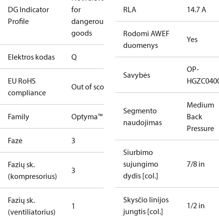
DG Indicator
for
RLA
14.7 A
Profile
dangerous
goods
Rodomi AWEF
Yes
duomenys
Elektros kodas
Q
OP-
Savybės
EU RoHS
HGZC040
Out of scope
compliance
Medium
Segmento
Family
Optyma™
Back
naudojimas
Pressure
Fazė
3
Siurbimo
sujungimo
7/8 in
Fazių sk.
3
dydis [col.]
(kompresorius)
Skysčio linijos
Fazių sk.
1/2 in
1
jungtis [col.]
(ventiliatorius)