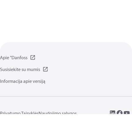
Apie "Danfoss
Susisiekite su mumis
Informacija apie versiją
Privatumo Taisyklės
Naudojimo sąlygos
Bendrosios funkcijos
Slapukai