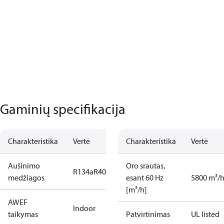
Gaminių specifikacija
Charakteristika
Vertė
Charakteristika
Vertė
Aušinimo
Oro srautas,
R134a
R404A
R448A
R449A
R452A
medžiagos
esant 60 Hz
5800 m³/
[m³/h]
AWEF
Indoor
taikymas
Patvirtinimas
UL listed