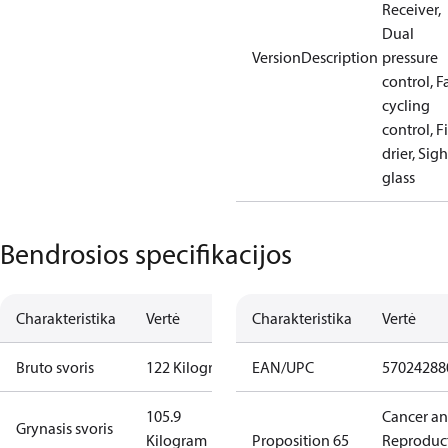
Receiver,
Dual
VersionDescription
pressure
control, F
cycling
control, Fi
drier, Sigh
glass
Bendrosios specifikacijos
Charakteristika
Vertė
Charakteristika
Vertė
Bruto svoris
122 Kilogram
EAN/UPC
57024288
105.9
Cancer a
Grynasis svoris
Kilogram
Proposition 65
Reproduc