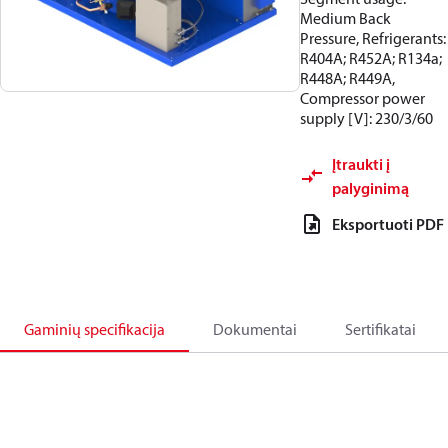
Medium Back
Pressure, Refrigerants:
R404A; R452A; R134a;
R448A; R449A,
Compressor power
supply [V]: 230/3/60
Įtraukti į
palyginimą
Eksportuoti PDF
Gaminių specifikacija
Dokumentai
Sertifikatai