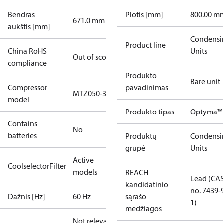
Bendras
Plotis [mm]
800.00 m
671.0 mm
aukštis [mm]
Condensi
Product line
China RoHS
Units
Out of scope
compliance
Produkto
Bare unit
Compressor
pavadinimas
MTZ050-3
model
Produkto tipas
Optyma™
Contains
No
batteries
Produktų
Condensi
grupė
Units
Active
CoolselectorFilter
models
REACH
Lead (CA
kandidatinio
no. 7439-
Dažnis [Hz]
60 Hz
sąrašo
1)
medžiagos
Not relevant