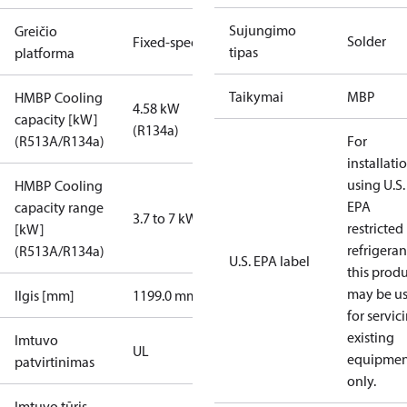
Sujungimo
Greičio
Solder
Fixed-speed
tipas
platforma
Taikymai
MBP
HMBP Cooling
4.58 kW
capacity [kW]
(R134a)
(R513A/R134a)
For
installati
using U.S.
HMBP Cooling
EPA
capacity range
3.7 to 7 kW
restricted
[kW]
refrigeran
(R513A/R134a)
U.S. EPA label
this prod
may be u
Ilgis [mm]
1199.0 mm
for servic
existing
Imtuvo
UL
equipmen
patvirtinimas
only.
Imtuvo tūris