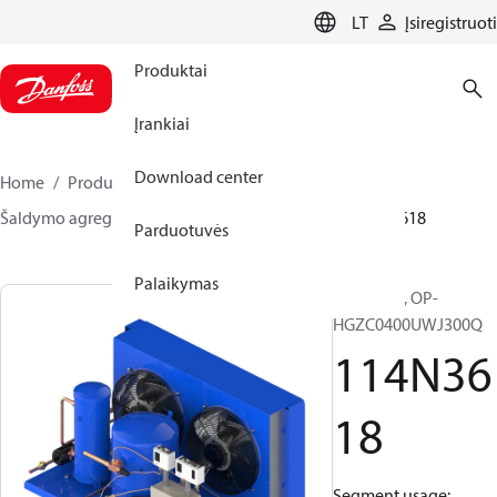
LANGUAGE
LT
Įsiregistruoti
Produktai
Įrankiai
Download center
Home
Produktai
Climate Solutions for cooling
Šaldymo agregatai
Optyma™
Optyma™
114N3618
Parduotuvės
Palaikymas
Optyma™, OP-
HGZC0400UWJ300Q
114N36
18
Segment usage: