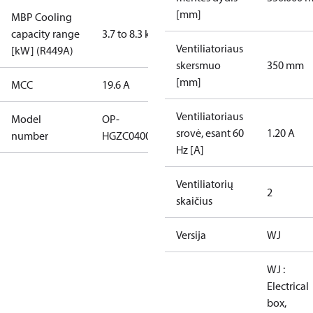
[mm]
MBP Cooling
capacity range
3.7 to 8.3 kW
Ventiliatoriaus
[kW] (R449A)
skersmuo
350 mm
[mm]
MCC
19.6 A
Ventiliatoriaus
Model
OP-
srovė, esant 60
1.20 A
number
HGZC0400UWJ300Q
Hz [A]
Ventiliatorių
2
skaičius
Versija
WJ
WJ :
Electrical
box,