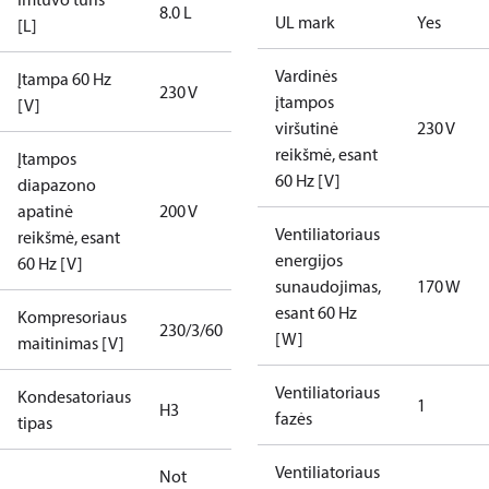
8.0 L
UL mark
Yes
[L]
Vardinės
Įtampa 60 Hz
230 V
įtampos
[V]
viršutinė
230 V
reikšmė, esant
Įtampos
60 Hz [V]
diapazono
apatinė
200 V
Ventiliatoriaus
reikšmė, esant
energijos
60 Hz [V]
sunaudojimas,
170 W
esant 60 Hz
Kompresoriaus
230/3/60
[W]
maitinimas [V]
Ventiliatoriaus
Kondesatoriaus
1
H3
fazės
tipas
Ventiliatoriaus
Not