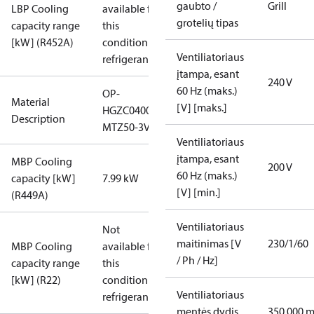
gaubto /
Grill
LBP Cooling
available for
grotelių tipas
capacity range
this
[kW] (R452A)
condition /
Ventiliatoriaus
refrigerant
įtampa, esant
240 V
60 Hz (maks.)
OP-
Material
[V] [maks.]
HGZC0400UWJ300Q
Description
MTZ50-3VM
Ventiliatoriaus
įtampa, esant
MBP Cooling
200 V
60 Hz (maks.)
capacity [kW]
7.99 kW
[V] [min.]
(R449A)
Ventiliatoriaus
Not
maitinimas [V
230/1/60
MBP Cooling
available for
/ Ph / Hz]
capacity range
this
[kW] (R22)
condition /
Ventiliatoriaus
refrigerant
mentės dydis
350.000 