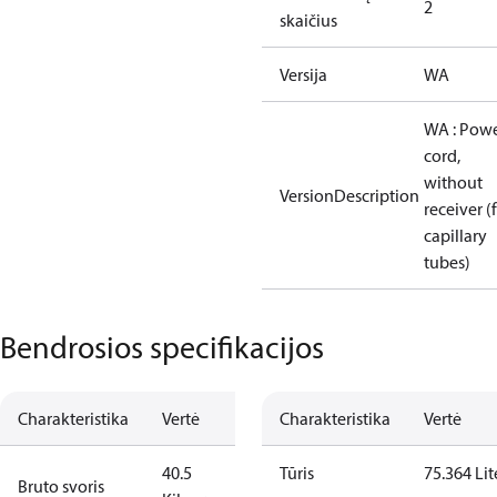
2
skaičius
Versija
WA
WA : Pow
cord,
without
VersionDescription
receiver (
capillary
tubes)
Bendrosios specifikacijos
Charakteristika
Vertė
Charakteristika
Vertė
40.5
Tūris
75.364 Lit
Bruto svoris