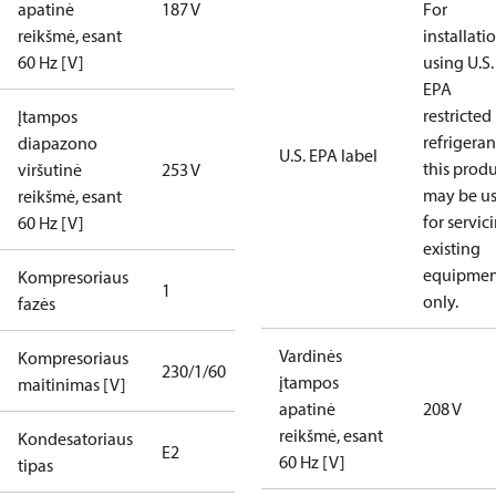
apatinė
187 V
For
reikšmė, esant
installati
60 Hz [V]
using U.S.
EPA
restricted
Įtampos
refrigeran
diapazono
U.S. EPA label
this prod
viršutinė
253 V
may be u
reikšmė, esant
for servic
60 Hz [V]
existing
equipmen
Kompresoriaus
1
only.
fazės
Vardinės
Kompresoriaus
230/1/60
įtampos
maitinimas [V]
apatinė
208 V
reikšmė, esant
Kondesatoriaus
E2
60 Hz [V]
tipas