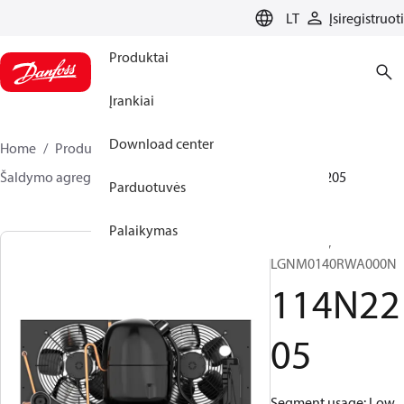
LANGUAGE
LT
Įsiregistruoti
Produktai
Įrankiai
Download center
Home
Produktai
Climate Solutions for cooling
Šaldymo agregatai
Optyma™
Optyma™
114N2205
Parduotuvės
Palaikymas
Optyma™,
LGNM0140RWA000N​
114N22
05
Segment usage: Low