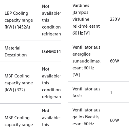
Vardinės
Not
įtampos
LBP Cooling
available for
viršutinė
230 V
capacity range
this
reikšmė, esant
[kW] (R452A)
condition /
60 Hz [V]
refrigerant
Ventiliatoriaus
Material
LGNM0140RWA000N
energijos
Description
sunaudojimas,
60 W
esant 60 Hz
Not
[W]
MBP Cooling
available for
capacity range
this
Ventiliatoriaus
[kW] (R22)
condition /
1
fazės
refrigerant
Ventiliatoriaus
Not
galios išvestis,
MBP Cooling
available for
60 W
esant 60 Hz
capacity range
this