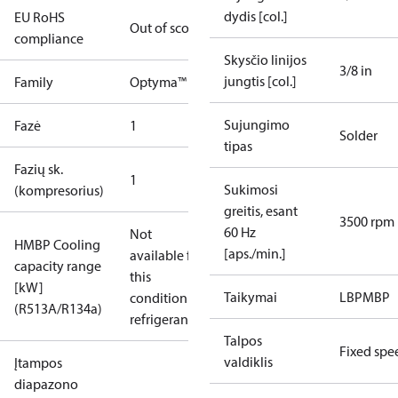
dydis [col.]
EU RoHS
Out of scope
compliance
Skysčio linijos
3/8 in
jungtis [col.]
Family
Optyma™
Sujungimo
Fazė
1
Solder
tipas
Fazių sk.
1
Sukimosi
(kompresorius)
greitis, esant
3500 rpm
60 Hz
Not
HMBP Cooling
[aps./min.]
available for
capacity range
this
[kW]
Taikymai
LBP
MBP
condition /
(R513A/R134a)
refrigerant
Talpos
Fixed spe
valdiklis
Įtampos
diapazono