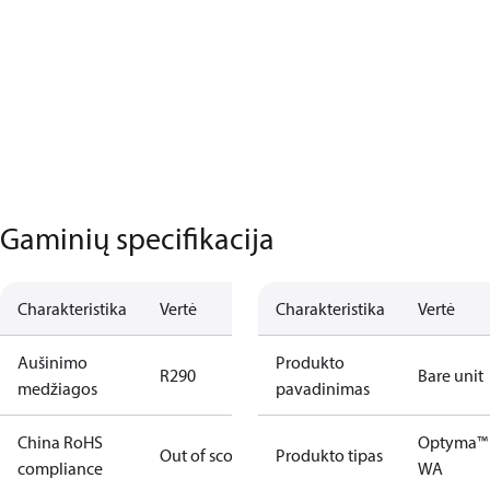
Gaminių specifikacija
Charakteristika
Vertė
Charakteristika
Vertė
Aušinimo
Produkto
R290
Bare unit
medžiagos
pavadinimas
China RoHS
Optyma™
Out of scope
Produkto tipas
compliance
WA