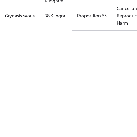
Kilogram
Cancer a
Grynasis svoris
38 Kilogram
Proposition 65
Reproduc
Harm