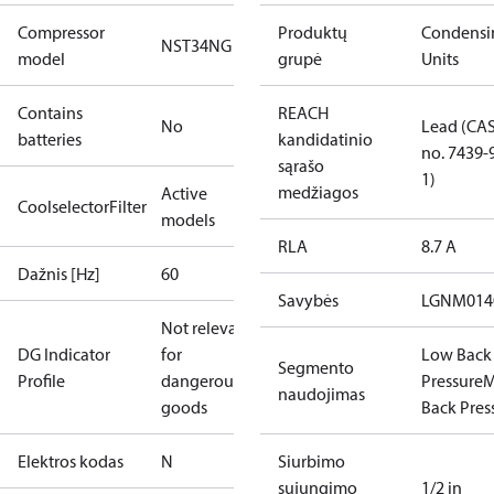
Compressor
Produktų
Condensi
NST34NG​
model
grupė
Units
Contains
REACH
No
Lead (CA
batteries
kandidatinio
no. 7439-
sąrašo
1)
medžiagos
Active
CoolselectorFilter
models
RLA
8.7 A
Dažnis [Hz]
60
Savybės
LGNM014
Not relevant
DG Indicator
for
Low Back
Segmento
Profile
dangerous
Pressure
M
naudojimas
goods
Back Pres
Elektros kodas
N
Siurbimo
sujungimo
1/2 in