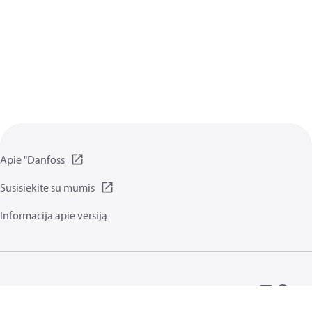
Apie "Danfoss
Susisiekite su mumis
Informacija apie versiją
Privatumo Taisyklės
Naudojimo sąlygos
Bendrosios funkcijos
Slapukai