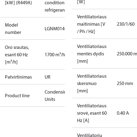
[W]
[kW] (R449A)
condition /
refrigerant
Ventiliatoriaus
maitinimas [V
230/1/60
Model
LGNM0140RWA000N​
/ Ph / Hz]
number
Ventiliatoriaus
Oro srautas,
mentės dydis
250.000 
esant 60 Hz
1700 m³/h
[mm]
[m³/h]
Ventiliatoriaus
Patvirtinimas
UR
skersmuo
250 mm
[mm]
Condensing
Product line
Units
Ventiliatoriaus
srovė, esant 60
0.40 A
Hz [A]
Ventiliatorių