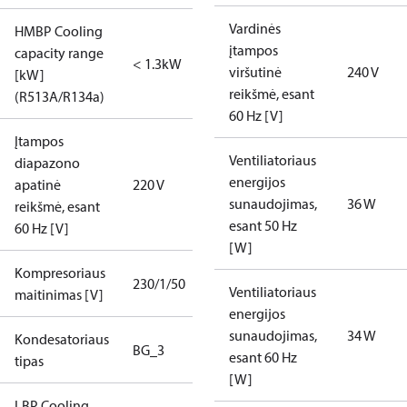
Vardinės
HMBP Cooling
įtampos
capacity range
< 1.3kW
viršutinė
240 V
[kW]
reikšmė, esant
(R513A/R134a)
60 Hz [V]
Įtampos
Ventiliatoriaus
diapazono
energijos
apatinė
220 V
sunaudojimas,
36 W
reikšmė, esant
esant 50 Hz
60 Hz [V]
[W]
Kompresoriaus
230/1/50
Ventiliatoriaus
maitinimas [V]
energijos
sunaudojimas,
34 W
Kondesatoriaus
BG_3
esant 60 Hz
tipas
[W]
LBP Cooling