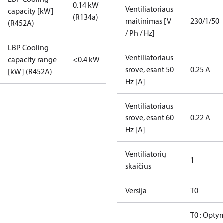
0.14 kW
Ventiliatoriaus
capacity [kW]
(R134a)
maitinimas [V
230/1/50
(R452A)
/ Ph / Hz]
LBP Cooling
Ventiliatoriaus
capacity range
<0.4 kW
srovė, esant 50
0.25 A
[kW] (R452A)
Hz [A]
Ventiliatoriaus
srovė, esant 60
0.22 A
Hz [A]
Ventiliatorių
1
skaičius
Versija
T0
T0 : Opty