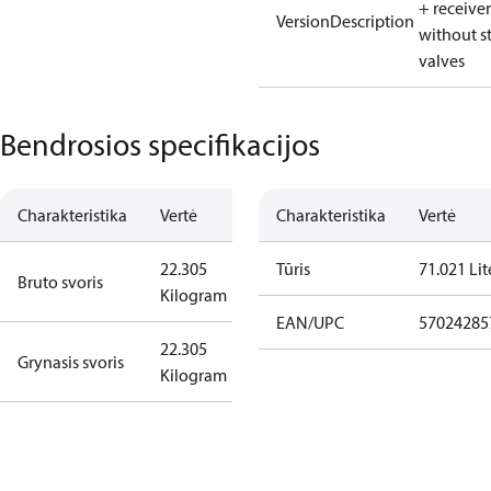
+ receiver
VersionDescription
without s
valves
Bendrosios specifikacijos
Charakteristika
Vertė
Charakteristika
Vertė
22.305
Tūris
71.021 Lit
Bruto svoris
Kilogram
EAN/UPC
57024285
22.305
Grynasis svoris
Kilogram