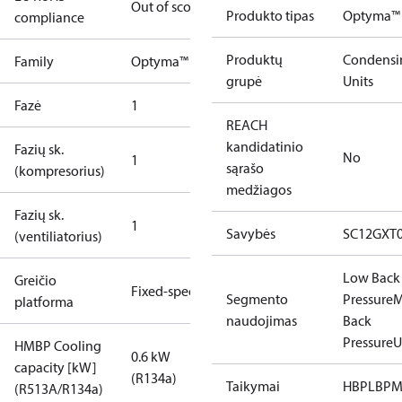
Out of scope
Produkto tipas
Optyma™ 
compliance
Produktų
Condensi
Family
Optyma™
grupė
Units
Fazė
1
REACH
kandidatinio
Fazių sk.
No
1
sąrašo
(kompresorius)
medžiagos
Fazių sk.
1
Savybės
SC12GXT
(ventiliatorius)
Low Back
Greičio
Fixed-speed
Segmento
Pressure
M
platforma
naudojimas
Back
Pressure
U
HMBP Cooling
0.6 kW
capacity [kW]
(R134a)
Taikymai
HBP
LBP
M
(R513A/R134a)