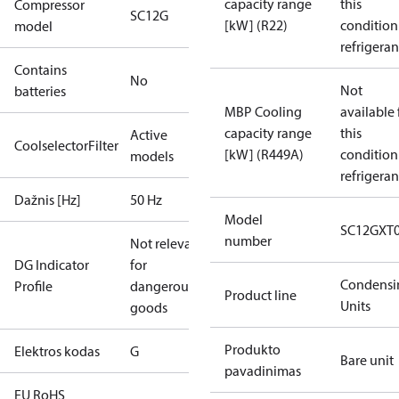
capacity range
this
Compressor
SC12G
[kW] (R22)
condition
model
refrigeran
Contains
No
Not
batteries
MBP Cooling
available 
capacity range
this
Active
CoolselectorFilter
[kW] (R449A)
condition
models
refrigeran
Dažnis [Hz]
50 Hz
Model
SC12GXT
number
Not relevant
DG Indicator
for
Condensi
Profile
dangerous
Product line
Units
goods
Produkto
Elektros kodas
G
Bare unit
pavadinimas
EU RoHS