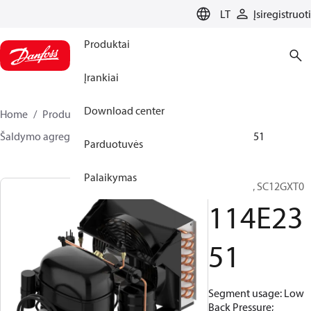
LANGUAGE
LT
Įsiregistruoti
Produktai
Įrankiai
Download center
Home
Produktai
Climate Solutions for cooling
Šaldymo agregatai
Optyma™
Optyma™
114E2351
Parduotuvės
Palaikymas
Optyma™, SC12GXT0
114E23
51
Segment usage: Low
Back Pressure;