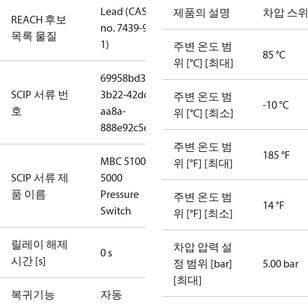
Lead (CAS
제품의 설명
차압 스
REACH 후보
no. 7439-92-
목록 물질
1)
주변 온도 범
85 °C
위 [°C] [최대]
69958bd3-
SCIP 서류 번
3b22-42dc-
주변 온도 범
-10 °C
호
aa8a-
위 [°C] [최소]
888e92c5e7e8
주변 온도 범
185 °F
MBC 5100
위 [°F] [최대]
SCIP 서류 제
5000
품 이름
Pressure
주변 온도 범
14 °F
Switch
위 [°F] [최소]
릴레이 해제
차압 압력 설
0 s
시간 [s]
정 범위 [bar]
5.00 bar
[최대]
복귀기능
자동