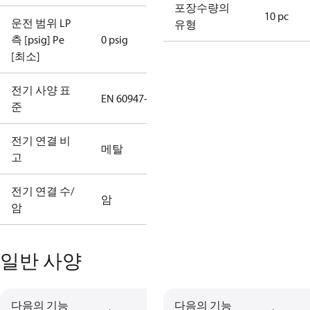
포장수량의
10 pc
운전 범위 LP
유형
측 [psig] Pe
0 psig
[최소]
전기 사양 표
EN 60947-5
준
전기 연결 비
메탈
고
전기 연결 수/
암
암
일반 사양
다음의 기능
다음의 기능