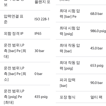
플랜지 포함
보
최대 시험 압
68.0 bar
압력연결 표
력 [bar] Pe
ISO 228-1
준
최대 시험 압
986.0 psig
외함 정격 IP
IP65
력 [psig]
운전 범위 LP
최대 작동 압
45.0 bar
측 [bar] Pe [최
30 bar
력 [bar]
대]
최대 작동 압
653 psig
운전 범위 LP
력 [psig]
측 [bar] Pe [최
0 bar
소]
파괴 압력
90.0 bar
[bar]
운전 범위 LP
측 [psig] Pe
435 psig
포장 형식
멀티 팩
[최대]