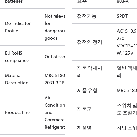
batteries
표준
803-A
Not relevant
접점기능
SPDT
DG Indicator
for
Profile
dangerous
AC15=0.5 
goods
250
접점의 정격
V
DC13=1
EU RoHS
W, 125 V
Out of scope
compliance
제품 액세서
일반 액
Material
MBC 5180-
리
리
Description
2031-3DB04
제품 유형
MBC 5180
Air
Conditioning
스위치 및
제품군
Product line
and
도 조절
Commercial
Refrigeration
제품명
차압 스