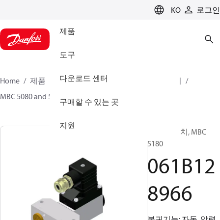
LANGUAGE
KO
로그인
제품
도구
다운로드 센터
Home
제품
센싱 솔루션
스위치
차압 스위치
MBC 5080 and 5180
061B128966
구매할 수 있는 곳
지원
차압 스위치, MBC
5180
061B12
8966
복귀기능: 자동, 압력