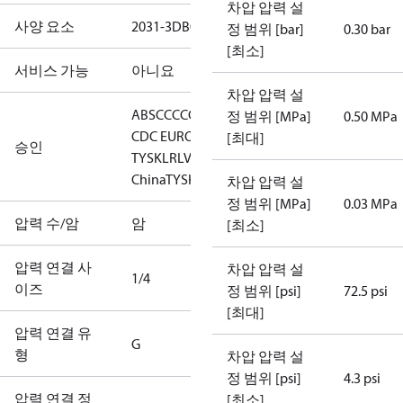
차압 압력 설
사양 요소
2031-3DB04
정 범위 [bar]
0.30 bar
[최소]
서비스 가능
아니요
차압 압력 설
ABS
CCC
CCS
CE
EAC
GL
KRS
LLC
정 범위 [MPa]
0.50 MPa
CDC EURO-
[최대]
승인
TYSK
LR
LVD
NKK
RINA
RoHS
RoHS
China
TYSK
차압 압력 설
정 범위 [MPa]
0.03 MPa
압력 수/암
암
[최소]
압력 연결 사
차압 압력 설
1/4
이즈
정 범위 [psi]
72.5 psi
[최대]
압력 연결 유
G
형
차압 압력 설
정 범위 [psi]
4.3 psi
압력 연결 정
[최소]