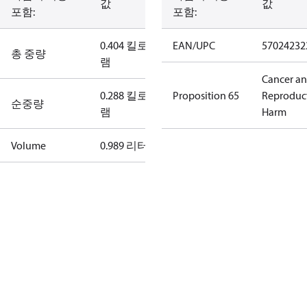
값
값
포함:
포함:
0.404 킬로그
EAN/UPC
57024232
총 중량
램
Cancer a
0.288 킬로그
Proposition 65
Reproduc
순중량
램
Harm
Volume
0.989 리터