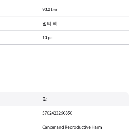
90.0 bar
멀티 팩
10 pc
값
5702423260850
Cancer and Reproductive Harm