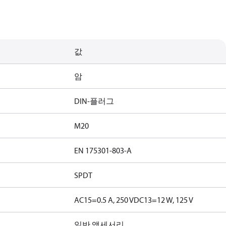
값
암
DIN-플러그
M20
EN 175301-803-A
SPDT
AC15=0.5 A, 250 V
DC13=12 W, 125 V
일반 액세서리