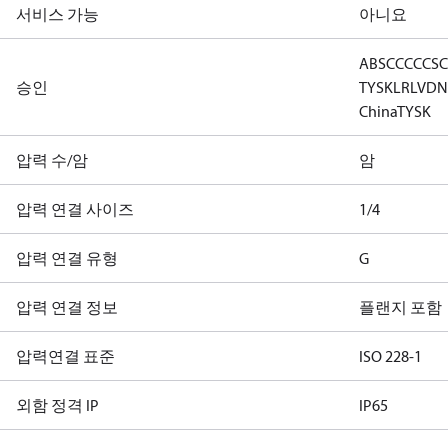
서비스 가능
아니요
ABS
CCC
CCS
C
승인
TYSK
LR
LVD
N
China
TYSK
압력 수/암
암
압력 연결 사이즈
1/4
압력 연결 유형
G
압력 연결 정보
플랜지 포함
압력연결 표준
ISO 228-1
외함 정격 IP
IP65