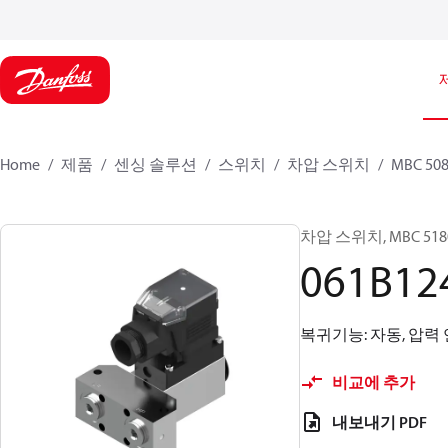
Home
제품
센싱 솔루션
스위치
차압 스위치
MBC 508
차압 스위치, MBC 518
061B12
복귀기능: 자동, 압력 연결 
비교에 추가
내보내기 PDF