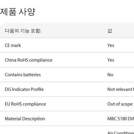
제품 사양
다음의 기능 포함:
값
CE mark
Yes
China RoHS compliance
Yes
Contains batteries
No
DG Indicator Profile
Not relevant
EU RoHS compliance
Out of scope
Material Description
MBC 5180 Diff
Air Conditio