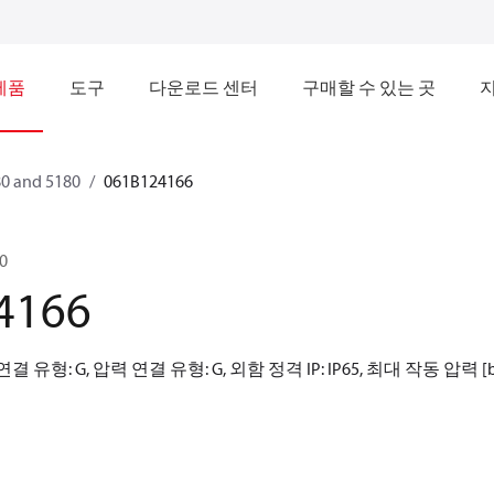
제품
도구
다운로드 센터
구매할 수 있는 곳
0 and 5180
061B124166
0
4166
유형: G, 압력 연결 유형: G, 외함 정격 IP: IP65, 최대 작동 압력 [bar