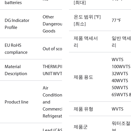
batteries
[최대]
Other
온도 범위 [°F]
DG Indicator
77 °F
Dangerous
[최소]
Profile
Goods
제품 액세서
일반 액
EU RoHS
리
리
Out of scope
compliance
WVTS
Material
THERM.PILOT
100
WVTS
Description
UNIT WVTS
32
WVTS
제품 용도
40
WVTS
50
WVTS
Air
65
WVTS 
Conditioning
Product line
and
Commercial
제품 유형
WVTS
Refrigeration
워터조절
제품군
Lead (CAS
브