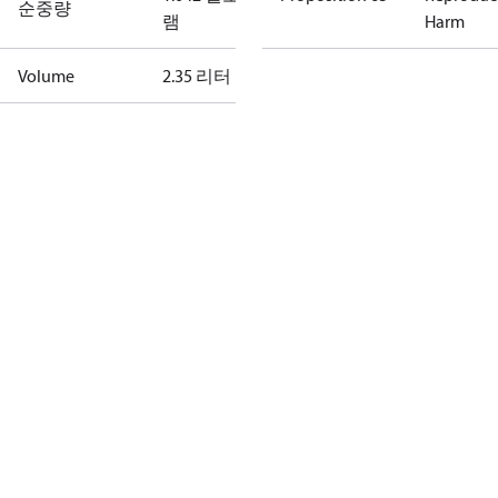
순중량
램
Harm
Volume
2.35 리터