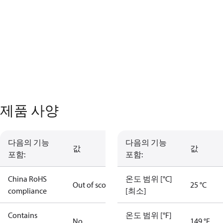
제품 사양
다음의 기능
다음의 기능
값
값
포함:
포함:
China RoHS
온도 범위 [°C]
Out of scope
25 °C
compliance
[최소]
Contains
온도 범위 [°F]
No
149 °F