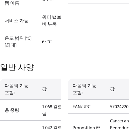
램 이름
워터 밸브 예
서비스 가능
비 부품
온도 범위 [°C]
65 °C
[최대]
일반 사양
다음의 기능
다음의 기능
값
값
포함:
포함:
1.068 킬로그
EAN/UPC
57024220
총 중량
램
Cancer a
1.042 킬로그
Proposition 65
Reproduc