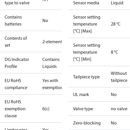
type to valve
Sensor media
Liquid
Contains
Sensor setting
No
batteries
temperature
28 °C
[°C] [Max]
Contents of
2-elements
set
Sensor setting
temperature
8 °C
[°C] [Min]
DG Indicator
Contains
Profile
Liquids
Without
Tailpiece type
tailpiece
EU RoHS
Yes with
compliance
exemptions
UL mark
No
EU RoHS
exemption
6(c)
Valve type
no valve
clause
Zero-blocking
No
Limiter pins
Yes