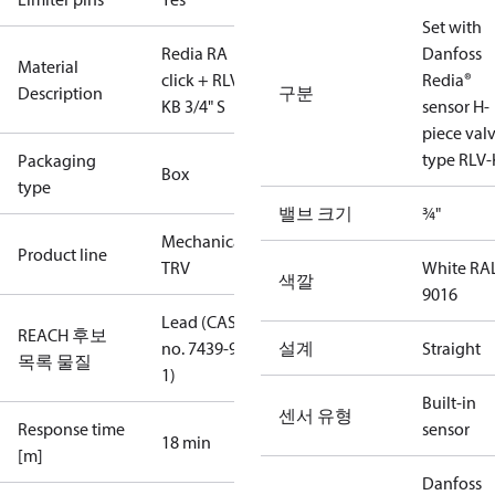
Set with
Redia RA
Danfoss
Material
click + RLV-
Redia®
Description
구분
KB 3/4" S
sensor H-
piece valv
type RLV-
Packaging
Box
type
밸브 크기
¾"
Mechanical
Product line
TRV
White RA
색깔
9016
Lead (CAS
REACH 후보
no. 7439-92-
설계
Straight
목록 물질
1)
Built-in
센서 유형
Response time
sensor
18 min
[m]
Danfoss