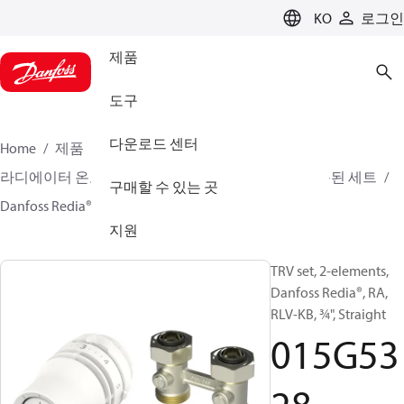
LANGUAGE
KO
로그인
제품
도구
다운로드 센터
Home
제품
클라이미트 솔루션스 - 히팅
라디에이터 온도 조절기
TRV 세트
H-피스가 사용된 세트
구매할 수 있는 곳
Danfoss Redia® + RLV-KB
015G5328
지원
TRV set, 2-elements,
Danfoss Redia®, RA,
RLV-KB, ¾", Straight
015G53