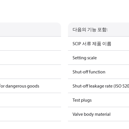
다음의 기능 포함:
SCIP 서류 제품 이름
Setting scale
Shut-off function
 for dangerous goods
Shut-off leakage rate (ISO 52
Test plugs
Valve body material