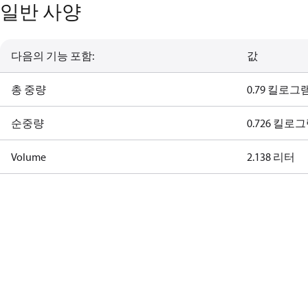
일반 사양
다음의 기능 포함:
값
총 중량
0.79 킬로그
순중량
0.726 킬로
Volume
2.138 리터