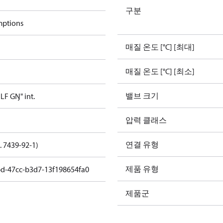
구분
mptions
매질 온도 [°C] [최대]
매질 온도 [°C] [최소]
밸브 크기
F GŊ" int.
압력 클래스
연결 유형
. 7439-92-1)
제품 유형
bd-47cc-b3d7-13f198654fa0
제품군