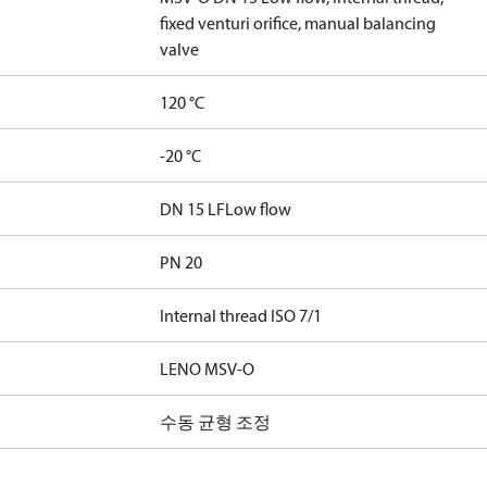
fixed venturi orifice, manual balancing
valve
120 °C
-20 °C
DN 15 LF
Low flow
PN 20
Internal thread ISO 7/1
LENO MSV-O
수동 균형 조정