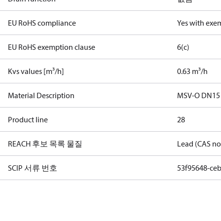
EU RoHS compliance
Yes with exe
EU RoHS exemption clause
6(c)
Kvs values [m³/h]
0.63 m³/h
Material Description
MSV-O DN15 L
Product line
28
REACH 후보 목록 물질
Lead (CAS no
SCIP 서류 번호
53f95648-ce