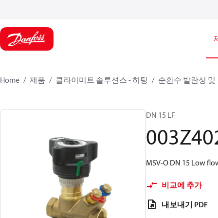
Home
제품
클라이미트 솔루션스 - 히팅
순환수 발란싱 및
DN 15 LF
003Z40
MSV-O DN 15 Low flow, 
비교에 추가
내보내기 PDF