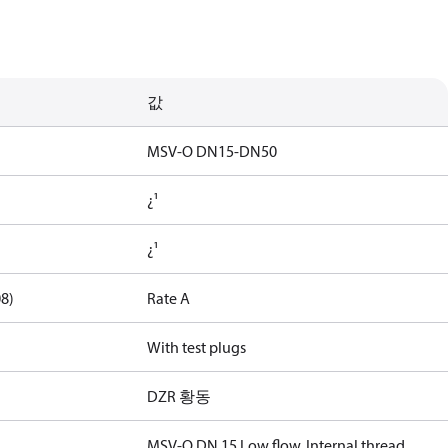
값
MSV-O DN15-DN50
¿¹
¿¹
08)
Rate A
With test plugs
DZR 황동
MSV-O DN 15 Low flow, Internal thread,