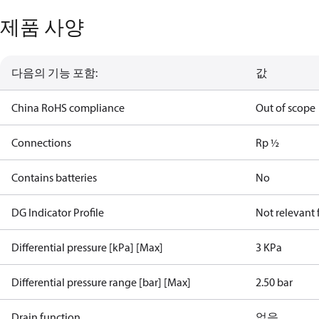
제품 사양
다음의 기능 포함:
값
China RoHS compliance
Out of scope
Connections
Rp ½
Contains batteries
No
DG Indicator Profile
Not relevant
Differential pressure [kPa] [Max]
3 KPa
Differential pressure range [bar] [Max]
2.50 bar
Drain function
없음