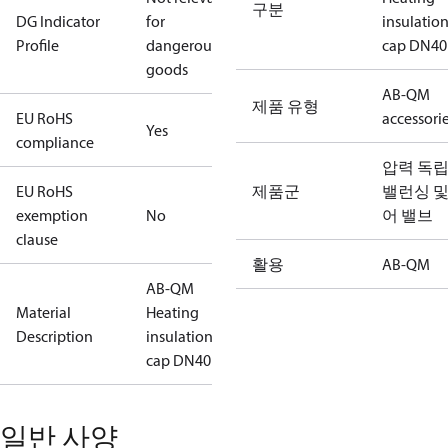
구분
DG Indicator
for
insulatio
Profile
dangerous
cap DN40
goods
AB-QM
제품 유형
EU RoHS
accessori
Yes
compliance
압력 독
EU RoHS
제품군
밸런싱 및
exemption
No
어 밸브
clause
활용
AB-QM
AB-QM
Material
Heating
Description
insulation
cap DN40
일반 사양