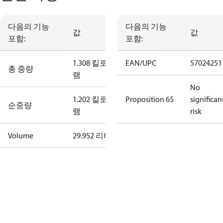
다음의 기능
다음의 기능
값
값
포함:
포함:
1.308 킬로그
EAN/UPC
57024251
총 중량
램
No
1.202 킬로그
Proposition 65
significan
순중량
램
risk
Volume
29.952 리터