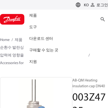
LANGUAGE
KO
로그인
제품
도구
다운로드 센터
Home
제품
클라이미트 솔루션스 - 히팅
순환수 발란싱 및 컨트롤
구매할 수 있는 곳
압력에 영향을 받지 않는 발란싱 및 컨트롤
AB-QM
지원
Accessories for AB-QM
003Z4735
AB-QM Heating
insulation cap DN40
003Z47