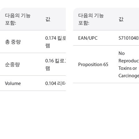
다음의 기능
다음의 기능
값
값
포함:
포함:
0.174 킬로그
EAN/UPC
57101040
총 중량
램
No
0.16 킬로그
Reproduc
순중량
Proposition 65
램
Toxins or
Carcinog
Volume
0.104 리터