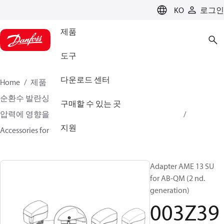
LANGUAGE
KO
로그인
제품
도구
다운로드 센터
Home
제품
클라이미트 솔루션스 - 히팅
순환수 발란싱 및 컨트롤
구매할 수 있는 곳
압력에 영향을 받지 않는 발란싱 및 컨트롤
AB-QM
지원
Accessories for AB-QM
003Z3960
Adapter AME 13 SU
for AB-QM (2 nd.
generation)
003Z39