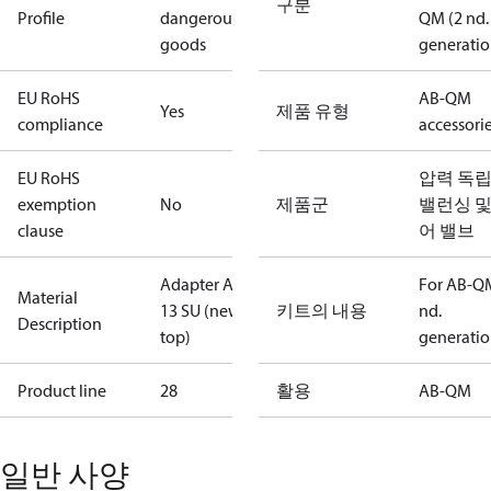
구분
Profile
dangerous
QM (2 nd.
goods
generatio
EU RoHS
AB-QM
Yes
제품 유형
compliance
accessori
EU RoHS
압력 독
exemption
No
제품군
밸런싱 및
clause
어 밸브
Adapter AME
For AB-Q
Material
13 SU (new
키트의 내용
nd.
Description
top)
generati
Product line
28
활용
AB-QM
일반 사양