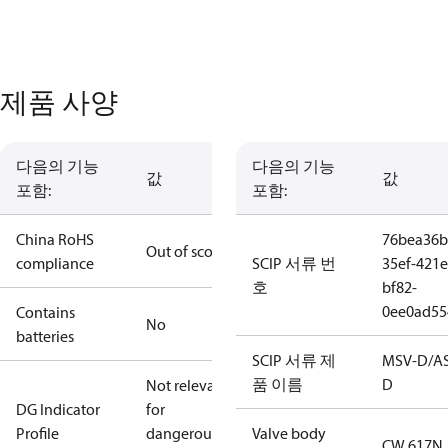
제품 사양
다음의 기능
다음의 기능
값
값
포함:
포함:
China RoHS
76bea36b
Out of scope
compliance
SCIP 서류 번
35ef-421e
호
bf82-
0ee0ad55
Contains
No
batteries
SCIP 서류 제
MSV-D/A
품 이름
D
Not relevant
DG Indicator
for
Profile
dangerous
Valve body
CW 617N