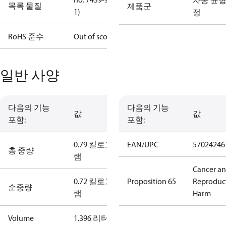
자동 균형
목록 물질
제품군
1)
정
RoHS 준수
Out of scope
일반 사양
다음의 기능
다음의 기능
값
값
포함:
포함:
0.79 킬로그
EAN/UPC
57024246
총 중량
램
Cancer a
0.72 킬로그
Proposition 65
Reproduc
순중량
램
Harm
Volume
1.396 리터