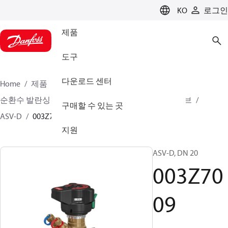
LANGUAGE
KO
로그인
제품
도구
다운로드 센터
Home
제품
클라이미트 솔루션스 - 히팅
순환수 발란싱 및 컨트롤
자동 발란싱
파트너 밸브
구매할 수 있는 곳
ASV-D
003Z7009
지원
ASV-D, DN 20
003Z70
09