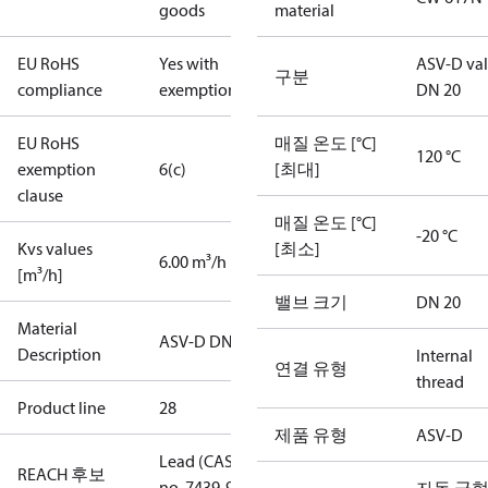
goods
material
EU RoHS
Yes with
ASV-D va
구분
compliance
exemptions
DN 20
EU RoHS
매질 온도 [°C]
120 °C
exemption
6(c)
[최대]
clause
매질 온도 [°C]
-20 °C
Kvs values
[최소]
6.00 m³/h
[m³/h]
밸브 크기
DN 20
Material
ASV-D DN20
Description
Internal
연결 유형
thread
Product line
28
제품 유형
ASV-D
Lead (CAS
REACH 후보
no. 7439-92-