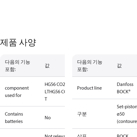
제품 사양
다음의 기능
다음의 기능
값
값
포함:
포함:
HG56 CO2
Danfoss
component
Product line
LT
HG56 CO2
BOCK®
used for
T
Set-pisto
Contains
구분
ø50
No
batteries
(contoure
Not relevant
상표
BOCK