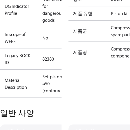
DG Indicator
for
Profile
dangerous
제품 유형
Piston kit
goods
Compress
제품군
In scope of
spare part
No
WEEE
Compress
제품명
Legacy BOCK
compone
82380
ID
Set-piston
Material
ø50
Description
(contoured)
일반 사양