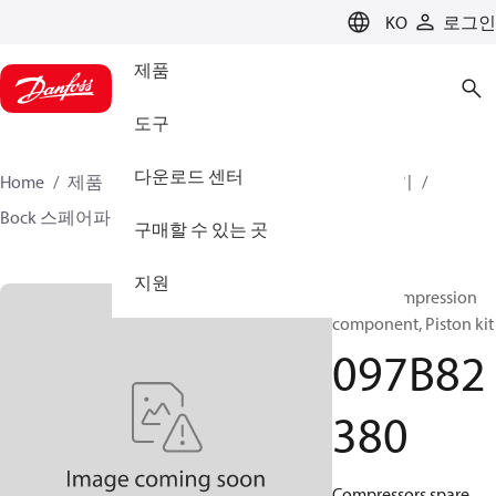
LANGUAGE
KO
로그인
제품
도구
다운로드 센터
Home
제품
클라이미트 솔루션스 - 히팅
압축기
Bock 스페어파트 및 액세서리
097B82380
구매할 수 있는 곳
지원
BOCK, Compression
component, Piston kit
097B82
380
Compressors spare