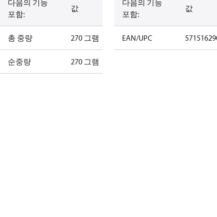
다음의 기능
다음의 기능
값
값
포함:
포함:
총 중량
270 그램
EAN/UPC
57151629
순중량
270 그램