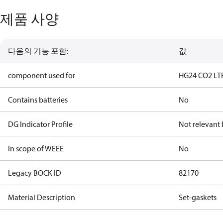
제품 사양
다음의 기능 포함:
값
component used for
HG24 CO2 LT
Contains batteries
No
DG Indicator Profile
Not relevant
In scope of WEEE
No
Legacy BOCK ID
82170
Material Description
Set-gaskets