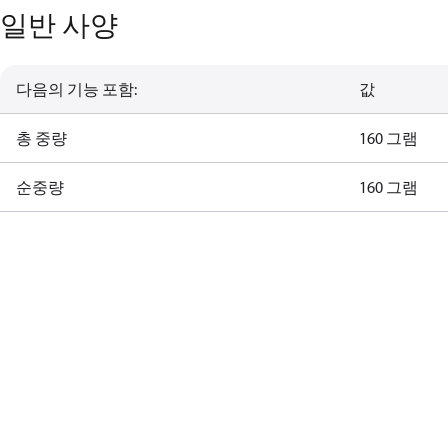
일반 사양
다음의 기능 포함:
값
총 중량
160 그램
순중량
160 그램