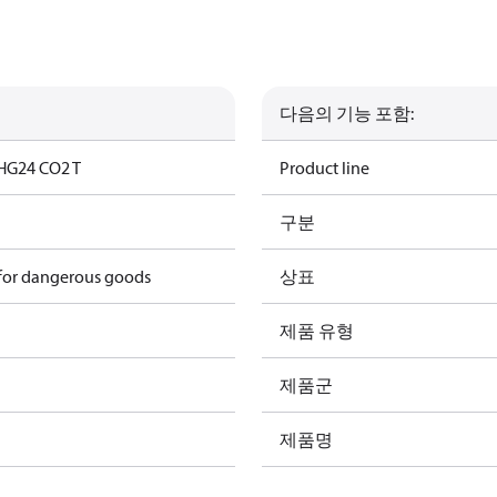
다음의 기능 포함:
HG24 CO2 T
Product line
구분
 for dangerous goods
상표
제품 유형
제품군
제품명