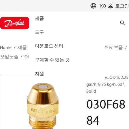
LANGUAGE
KO
로그인
제품
도구
다운로드 센터
Home
제품
클라이미트 솔루션스 - 히팅
버너 주요 부품
오일노즐
OD B / OD H / OD S
030F6884
구매할 수 있는 곳
지원
Oil Nozzles, OD S, 2.25
gal/h, 8.35 kg/h, 60 °,
Solid
030F68
84