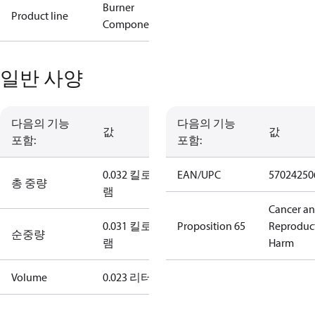
Burner
Product line
Components
일반 사양
다음의 기능
다음의 기능
값
값
포함:
포함:
0.032 킬로그
EAN/UPC
57024250
총 중량
램
Cancer a
0.031 킬로그
Proposition 65
Reproduc
순중량
램
Harm
Volume
0.023 리터