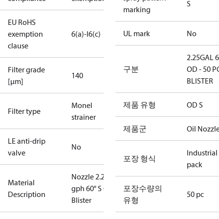
S
marking
EU RoHS
UL mark
No
exemption
6(a)-I
6(c)
clause
2.25GAL 
구분
OD - 50 P
Filter grade
140
BLISTER
[µm]
제품 유형
OD S
Monel
Filter type
strainer
제품군
Oil Nozzl
LE anti-drip
No
valve
Industrial
포장 형식
pack
Nozzle 2.25
Material
gph 60° S OD
포장수량의
Description
50 pc
Blister
유형