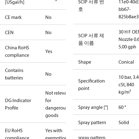
SCIP 서류 번
11e0-40d
[USgal/h]
호
bb67-
825b8ae3
CE mark
No
30 H F OE
CEN
No
SCIP 서류 제
Nozzle 0.
품 이름
5.00 gph
China RoHS
Yes
compliance
Shape
Conical
Contains
No
10 bar, 3.4
batteries
Specification
cSt, 840
point
kg/m³
Not relevant
DG Indicator
for
Spray angle [°]
60 °
Profile
dangerous
goods
Spray pattern
Solid
EU RoHS
Yes with
spray pattern
compliance
exemptions