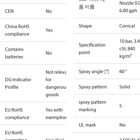
Nozzle 0.
품 이름
6.00 gph
CEN
No
Shape
Conical
China RoHS
Yes
compliance
10 bar, 3.4
Specification
cSt, 840
Contains
point
No
kg/m³
batteries
Spray angle [°]
60 °
Not relevant
DG Indicator
for
Spray pattern
Solid
Profile
dangerous
goods
spray pattern
S
marking
EU RoHS
Yes with
compliance
exemptions
UL mark
No
EU RoHS