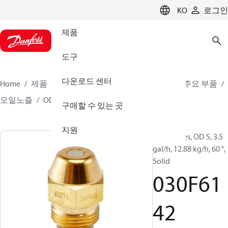
LANGUAGE
KO
로그인
제품
도구
다운로드 센터
Home
제품
클라이미트 솔루션스 - 히팅
버너 주요 부품
오일노즐
OD B / OD H / OD S
030F6142
구매할 수 있는 곳
지원
Oil Nozzles, OD S, 3.5
gal/h, 12.88 kg/h, 60 °,
Solid
030F61
42