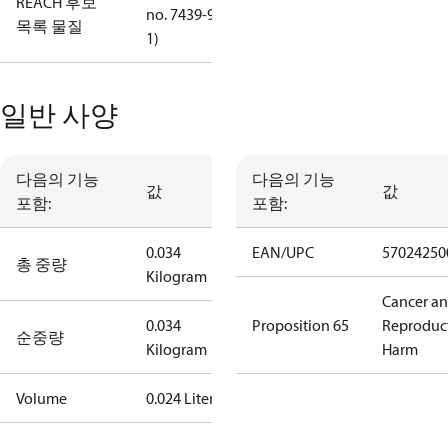
REACH 후보
no. 7439-92-
목록 물질
1)
일반 사양
다음의 기능
다음의 기능
값
값
포함:
포함:
0.034
EAN/UPC
57024250
총 중량
Kilogram
Cancer a
0.034
Proposition 65
Reproduc
순중량
Kilogram
Harm
Volume
0.024 Liter