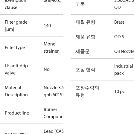
exemption
6(a)-I
6(c)
3.50GAL 
구분
clause
OD
Filter grade
재질 유형
Brass
140
[µm]
제품 유형
OD S
Monel
Filter type
strainer
제품군
Oil Nozzl
LE anti-drip
Industrial
No
포장 형식
valve
pack
Material
Nozzle 3.50
포장수량의
10 pc
Description
gph 60° S OD
유형
Burner
Product line
Components
Lead (CAS