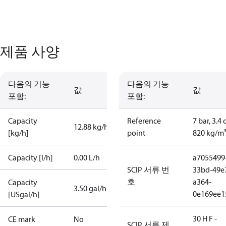
제품 사양
다음의 기능
다음의 기능
값
값
포함:
포함:
Capacity
Reference
7 bar, 3.4 
12.88 kg/h
[kg/h]
point
820 kg/m
Capacity [l/h]
0.00 L/h
a7055499
SCIP 서류 번
33bd-49e
호
a364-
Capacity
3.50 gal/h
0e169ee1
[USgal/h]
30 H F -
CE mark
No
SCIP 서류 제