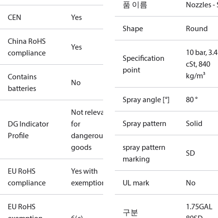
품 이름
Nozzles -
CEN
Yes
Shape
Round
China RoHS
Yes
10 bar, 3.4
compliance
Specification
cSt, 840
point
kg/m³
Contains
No
batteries
Spray angle [°]
80 °
Not relevant
Spray pattern
Solid
DG Indicator
for
Profile
dangerous
goods
spray pattern
SD
marking
EU RoHS
Yes with
compliance
exemptions
UL mark
No
EU RoHS
1.75GAL
구분