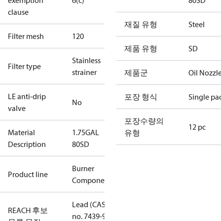
exemption
6(c)
80SD
clause
재질 유형
Steel
Filter mesh
120
제품 유형
SD
Stainless
Filter type
strainer
제품군
Oil Nozzl
LE anti-drip
포장 형식
Single pa
No
valve
포장수량의
12 pc
Material
1.75GAL
유형
Description
80SD
Burner
Product line
Components
Lead (CAS
REACH 후보
no. 7439-92-