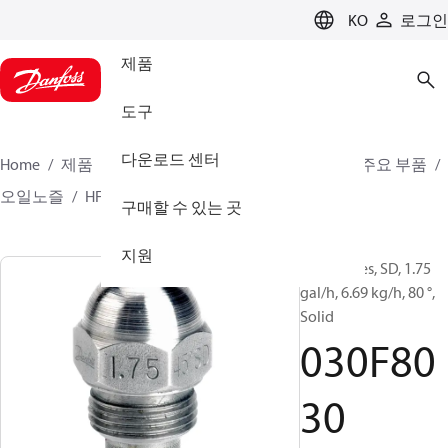
LANGUAGE
KO
로그인
제품
도구
다운로드 센터
Home
제품
클라이미트 솔루션스 - 히팅
버너 주요 부품
오일노즐
HFD/HD, SFD/SD
030F8030
구매할 수 있는 곳
지원
Oil Nozzles, SD, 1.75
gal/h, 6.69 kg/h, 80 °,
Solid
030F80
30