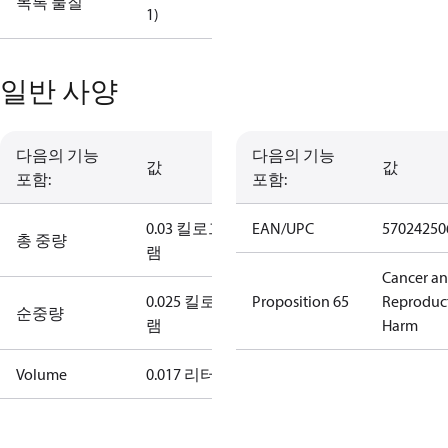
목록 물질
1)
일반 사양
다음의 기능
다음의 기능
값
값
포함:
포함:
0.03 킬로그
EAN/UPC
57024250
총 중량
램
Cancer a
0.025 킬로그
Proposition 65
Reproduc
순중량
램
Harm
Volume
0.017 리터