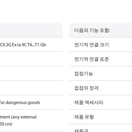
다음의 기능 포함:
5C
II 2G Ex ia IIC T6...T1 Gb
전기적 연결 크기
전기적 연결 표준
접점기능
접점의 정격
 for dangerous goods
제품 액세서리
pment (any external
제품 유형
50 cm)
제품군