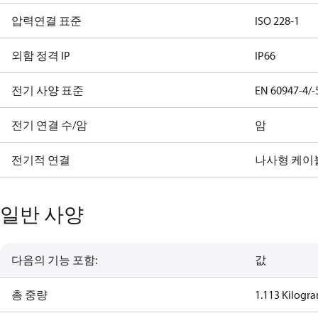
압력연결 표준
ISO 228-1
외함 정격 IP
IP66
전기 사양 표준
EN 60947-4/-
전기 연결 수/암
암
전기적 연결
나사형 케이
일반 사양
다음의 기능 포함:
값
총 중량
1.113 Kilogr