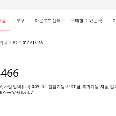
제품
도구
다운로드 센터
구매할 수 있는 곳
스위치
RT
017-618466
8466
 - 0, 차압 압력 [bar]: 0.09 - 0.4, 접점기능: SPDT 금, 복귀기능: 자동
대 작동 압력 [bar]: 7