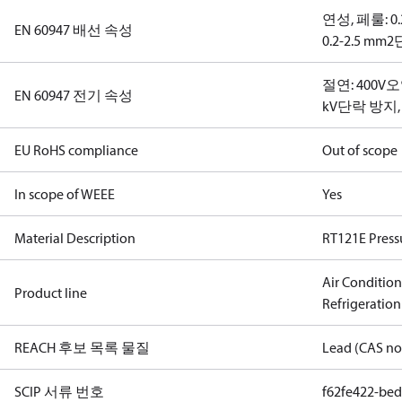
연성, 페룰: 0.
EN 60947 배선 속성
0.2-2.5 mm2
단
절연: 400V
오
EN 60947 전기 속성
kV
단락 방지, 
EU RoHS compliance
Out of scope
In scope of WEEE
Yes
Material Description
RT121E Press
Air Conditio
Product line
Refrigeration
REACH 후보 목록 물질
Lead (CAS no
SCIP 서류 번호
f62fe422-be