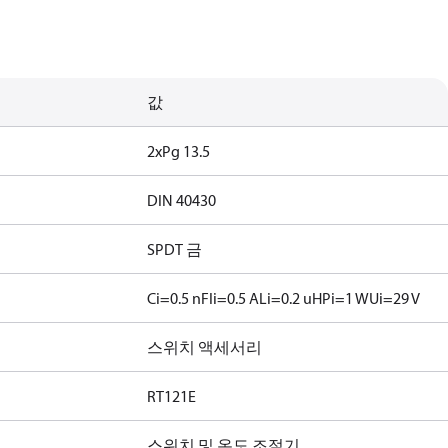
값
2xPg 13.5
DIN 40430
SPDT 금
Ci=0.5 nF
Ii=0.5 A
Li=0.2 uH
Pi=1 W
Ui=29 V
스위치 액세서리
RT121E
스위치 및 온도 조절기