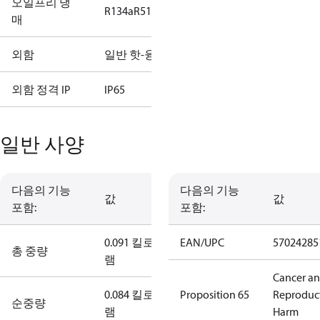
오일프리 냉
R134a
R513A
매
외함
일반 핫-융해
외함 정격 IP
IP65
일반 사양
다음의 기능
다음의 기능
값
값
포함:
포함:
0.091 킬로그
EAN/UPC
57024285
총 중량
램
Cancer a
0.084 킬로그
Proposition 65
Reproduc
순중량
램
Harm