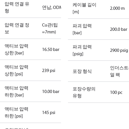
압력 연결 유
케이블 길이
연납, ODM
2.000 m
형
[m]
압력 연결 정
Cu관(팁
파괴 압력
200.0 bar
보
=7mm)
[bar]
액티브 압력
파괴 압력
16.50 bar
2900 psig
상한 [bar]
[psig]
액티브 압력
인더스트
239 psi
포장 형식
상한 [psi]
얼 팩
액티브 압력
포장수량의
10.00 bar
100 pc
하한 [bar]
유형
액티브 압력
145 psi
하한 [psi]