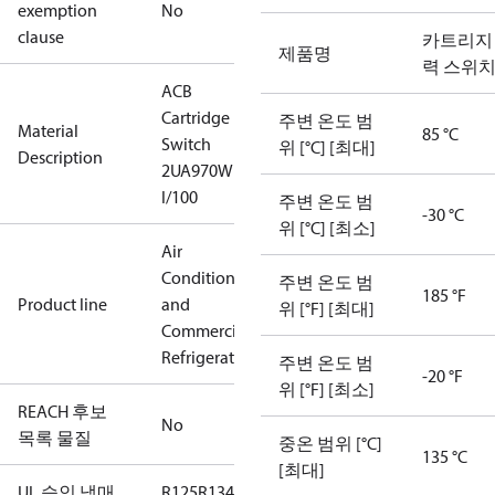
exemption
No
clause
카트리지
제품명
력 스위
ACB
Cartridge
주변 온도 범
Material
85 °C
Switch
위 [°C] [최대]
Description
2UA970W
I/100
주변 온도 범
-30 °C
위 [°C] [최소]
Air
Conditioning
주변 온도 범
185 °F
Product line
and
위 [°F] [최대]
Commercial
Refrigeration
주변 온도 범
-20 °F
위 [°F] [최소]
REACH 후보
No
목록 물질
중온 범위 [°C]
135 °C
[최대]
UL 승인 냉매
R125
R134a
R22
R404A
R407C
R407H
R410A
R43