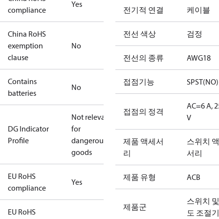
Yes
compliance
전기적 연결
케이블
China RoHS
전선 색상
검정
exemption
No
clause
전선의 종류
AWG18
Contains
접점기능
SPST(NO)
No
batteries
AC=6 A, 2
접점의 정격
Not relevant
V
DG Indicator
for
Profile
dangerous
제품 액세서
스위치 
goods
리
서리
EU RoHS
제품 유형
ACB
Yes
compliance
스위치 및
제품군
EU RoHS
도 조절