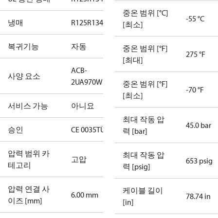
중온 범위 [°C]
-55 °C
냉매
R125
R134a
R22
R404A
R407C
R407H
R410A
R43
[최소]
복귀기능
자동
중온 범위 [°F]
275 °F
[최대]
ACB-
사양 요소
2UA970W
중온 범위 [°F]
-70 °F
[최소]
서비스 가능
아니요
최대 작동 압
45.0 bar
승인
CE 0035
TÜV
력 [bar]
압력 범위 카
최대 작동 압
고압
653 psig
테고리
력 [psig]
압력 연결 사
케이블 길이
6.00 mm
78.74 in
이즈 [mm]
[in]