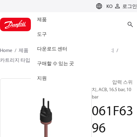
LANGUAGE
KO
로그인
제품
도구
다운로드 센터
Home
제품
클라이미트 솔루션스 - 쿨링
스위치
카트리지 타입 압력 스위치
ACB / CCB
061F6396
구매할 수 있는 곳
지원
카트리지 압력 스위
치, ACB, 16.5 bar, 10
bar
061F63
96