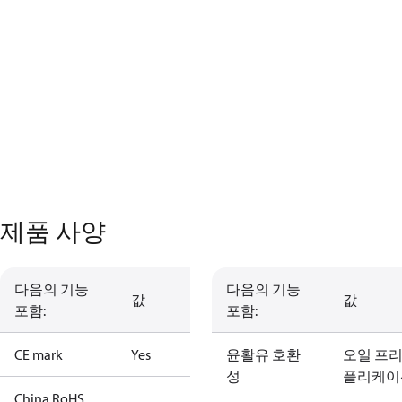
제품 사양
다음의 기능
다음의 기능
값
값
포함:
포함:
CE mark
Yes
윤활유 호환
오일 프리
성
플리케이
China RoHS