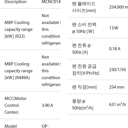
Description
MCNC014NPA09G
팬 블레이드
254.000 
사이즈[mm]
Not
MBP Cooling
available for
팬 소비 전력
13 W
capacity range
this
@ 50Hz [W]
[kW] (R22)
condition /
refrigerant
팬 전류 @
0.18 A
50Hz [A]
Not
MBP Cooling
available for
팬 전원 공급
230/1/50
capacity range
this
장치[V/Ph/Hz]
[kW] (R449A)
condition /
refrigerant
팬 직경[mm]
254 mm
MCC(Motor
풍량 @
631 m³/h
Control
3.90 A
50Hz[m³/h]
Center)
Model
OP-