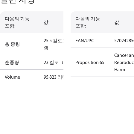
다음의 기능
다음의 기능
값
값
포함:
포함:
25.5 킬로그
EAN/UPC
57024285
총 중량
램
Cancer a
순중량
23 킬로그램
Proposition 65
Reproduc
Harm
Volume
95.823 리터