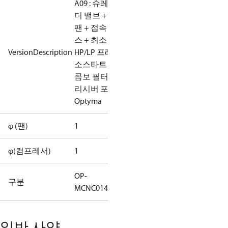
A09 : 슈레이
더 밸브 + EC
팬 + 접속 박
스 + 최소
VersionDescription
HP/LP 프레
소스타트 +
콤보 필터 및
리시버 포함
Optyma
φ (팬)
1
φ(컴프레서)
1
OP-
구분
MCNC014NPA09G
일반 사양