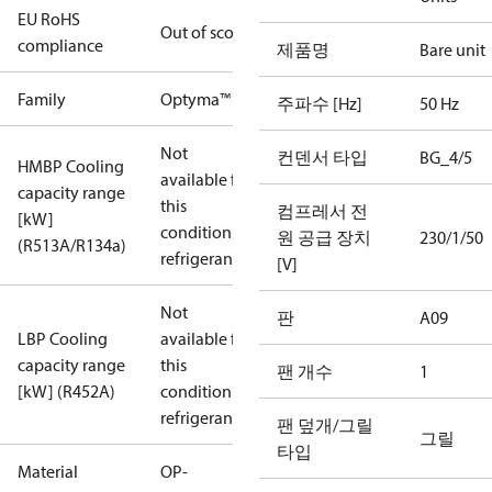
EU RoHS
Out of scope
compliance
제품명
Bare unit
Family
Optyma™
주파수 [Hz]
50 Hz
Not
컨덴서 타입
BG_4/5
HMBP Cooling
available for
capacity range
this
컴프레서 전
[kW]
condition /
원 공급 장치
230/1/50
(R513A/R134a)
refrigerant
[V]
Not
판
A09
LBP Cooling
available for
capacity range
this
팬 개수
1
[kW] (R452A)
condition /
refrigerant
팬 덮개/그릴
그릴
타입
Material
OP-