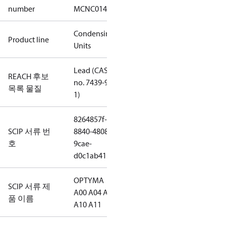
number
MCNC014NPA09G
Condensing
Product line
Units
Lead (CAS
REACH 후보
no. 7439-92-
목록 물질
1)
8264857f-
SCIP 서류 번
8840-4808-
호
9cae-
d0c1ab415ef5
OPTYMA
SCIP 서류 제
A00 A04 A09
품 이름
A10 A11