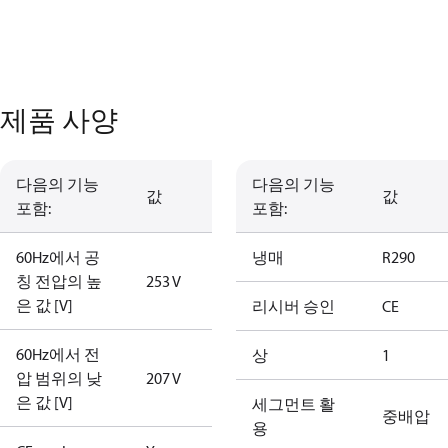
제품 사양
다음의 기능
다음의 기능
값
값
포함:
포함:
60Hz에서 공
냉매
R290
칭 전압의 높
253 V
은 값 [V]
리시버 승인
CE
60Hz에서 전
상
1
압 범위의 낮
207 V
은 값 [V]
세그먼트 활
중배압
용