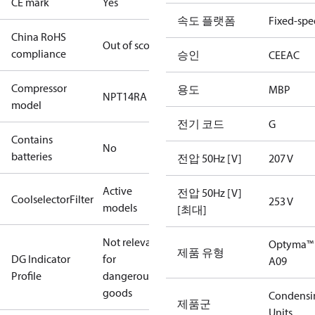
CE mark
Yes
속도 플랫폼
Fixed-sp
China RoHS
Out of scope
compliance
승인
CE
EAC
Compressor
용도
MBP
NPT14RA
model
전기 코드
G
Contains
No
batteries
전압 50Hz [V]
207 V
Active
전압 50Hz [V]
CoolselectorFilter
253 V
models
[최대]
Not relevant
Optyma™
제품 유형
DG Indicator
for
A09
Profile
dangerous
goods
Condensi
제품군
Units