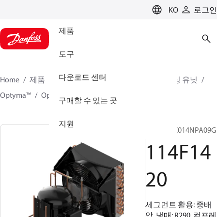
LANGUAGE
KO
로그인
제품
도구
다운로드 센터
Home
제품
클라이미트 솔루션스 - 쿨링
컨덴싱 유닛
Optyma™
Optyma™
114F1420
구매할 수 있는 곳
지원
OP-MCNC014NPA09G
114F14
20
세그먼트 활용: 중배
압, 냉매: R290, 컴프레