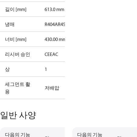
길이 [mm]
613.0 mm
냉매
R404A
R452A
너비 [mm]
430.00 mm
리시버 승인
CE
EAC
상
1
세그먼트 활
저배압
용
일반 사양
다음의 기능
다음의 기능