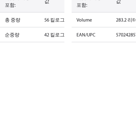
값
값
포함:
포함:
총 중량
56 킬로그램
Volume
283.2 리
순중량
42 킬로그램
EAN/UPC
57024285