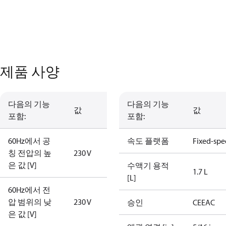
제품 사양
다음의 기능
다음의 기능
값
값
포함:
포함:
60Hz에서 공
속도 플랫폼
Fixed-sp
칭 전압의 높
230 V
은 값 [V]
수액기 용적
1.7 L
[L]
60Hz에서 전
압 범위의 낮
230 V
승인
CE
EAC
은 값 [V]