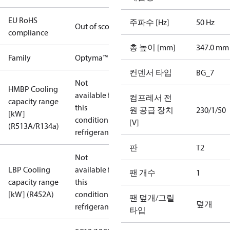
EU RoHS
주파수 [Hz]
50 Hz
Out of scope
compliance
총 높이 [mm]
347.0 mm
Family
Optyma™
컨덴서 타입
BG_7
Not
HMBP Cooling
available for
컴프레서 전
capacity range
this
원 공급 장치
230/1/50
[kW]
condition /
[V]
(R513A/R134a)
refrigerant
판
T2
Not
LBP Cooling
available for
팬 개수
1
capacity range
this
[kW] (R452A)
condition /
팬 덮개/그릴
덮개
refrigerant
타입