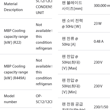
SC12/12CLXT2
팬 블레이드
Material
300.000 
CONDENS.
사이즈[mm]
Description
UNIT
팬 소비 전력
23 W
Not
@ 50Hz [W]
MBP Cooling
available for
capacity range
this
팬 전류 @
0.48 A
[kW] (R22)
condition /
50Hz [A]
refrigerant
팬 전압 @
Not
50Hz(최대)
230 V
MBP Cooling
available for
[V] [Max]
capacity range
this
[kW] (R449A)
condition /
팬 전압 @
refrigerant
50Hz(최대)
230 V
[V] [Min]
Model
OP-
number
SC12/12CPXT2
팬 전원 공급
230/1/50
장치[V/Ph/Hz]