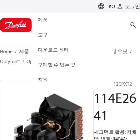
LANGUAGE
KO
로그인
제품
도구
다운로드 센터
Home
제품
클라이미트 솔루션스 - 쿨링
컨덴싱 유닛
Optyma™
Optyma™
114E2641
구매할 수 있는 곳
지원
OP-SC12/12CPXT2
114E26
41
세그먼트 활용: 저배
압, 냉매: R404A;