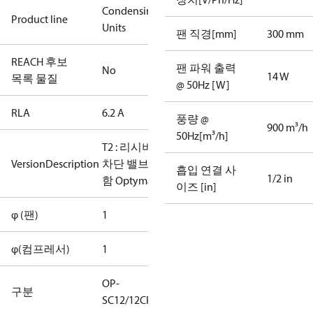
Condensing
Product line
Units
팬 직경[mm]
300 mm
REACH 후보
팬 파워 출력
No
14 W
목록 물질
@ 50Hz [W]
RLA
6.2 A
풍량 @
900 m³/h
50Hz[m³/h]
T2 : 리시버 +
VersionDescription
차단 밸브 포
흡입 연결 사
1/2 in
함 Optyma
이즈 [in]
φ (팬)
1
φ(컴프레서)
1
OP-
구분
SC12/12CPXT2