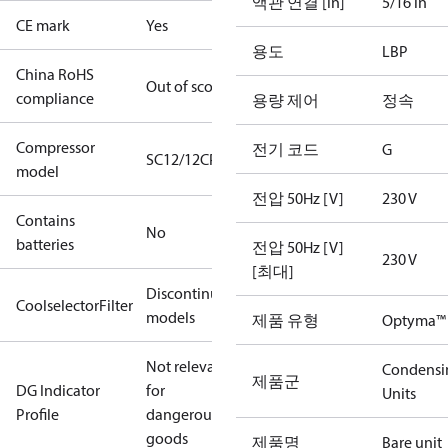
액관 연결 [in]
5/16 in
CE mark
Yes
용도
LBP
China RoHS
Out of scope
compliance
용량 제어
정속
Compressor
전기 코드
G
SC12/12CP
model
전압 50Hz [V]
230 V
Contains
No
batteries
전압 50Hz [V]
230 V
[최대]
Discontinued
CoolselectorFilter
models
제품 유형
Optyma™ 
Not relevant
Condensi
제품군
DG Indicator
for
Units
Profile
dangerous
goods
제품명
Bare unit