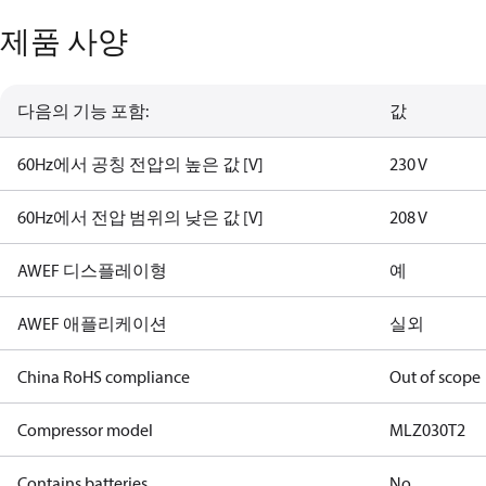
제품 사양
다음의 기능 포함:
값
60Hz에서 공칭 전압의 높은 값 [V]
230 V
60Hz에서 전압 범위의 낮은 값 [V]
208 V
AWEF 디스플레이형
예
AWEF 애플리케이션
실외
China RoHS compliance
Out of scope
Compressor model
MLZ030T2
Contains batteries
No