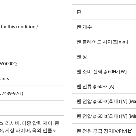
판
for this condition /
팬 개수
팬 블레이드 사이즈[mm]
팬 상
WG000Q
팬 소비 전력 @ 60Hz [W]
nits
팬 전류 @ 60Hz [A]
. 7439-92-1)
팬 전압 @ 60Hz(최대) [V] [Ma
팬 전압 @ 60Hz(최대) [V] [Mi
박스, 리시버, 이중 압력 제어, 팬
, 제상 타이머, 옥외 인클로
팬 전원 공급 장치[V/Ph/Hz]