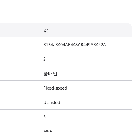
값
R134a
R404A
R448A
R449A
R452A
3
중배압
Fixed-speed
UL listed
3
MBP