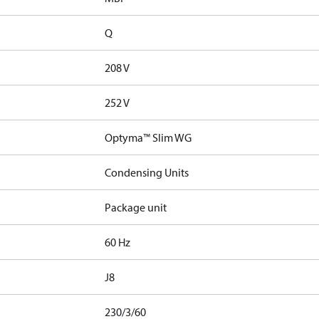
Q
208 V
252 V
Optyma™ Slim WG
Condensing Units
Package unit
60 Hz
J8
230/3/60