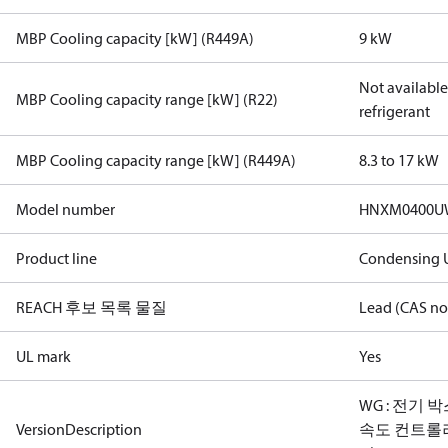
MBP Cooling capacity [kW] (R449A)
9 kW
Not available 
MBP Cooling capacity range [kW] (R22)
refrigerant
MBP Cooling capacity range [kW] (R449A)
8.3 to 17 kW
Model number
HNXM0400U
Product line
Condensing U
REACH 후보 목록 물질
Lead (CAS no
UL mark
Yes
WG : 전기 
VersionDescription
속도 컨트롤러