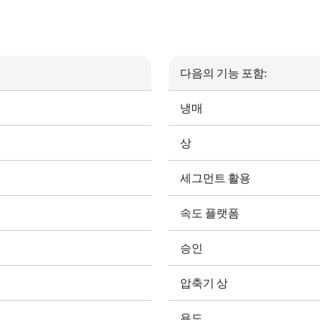
다음의 기능 포함:
냉매
상
세그먼트 활용
속도 플랫폼
승인
압축기 상
용도