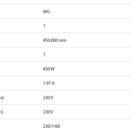
WG
1
450.000 mm
1
450 W
1.97 A
x]
230 V
n]
230 V
230/1/60