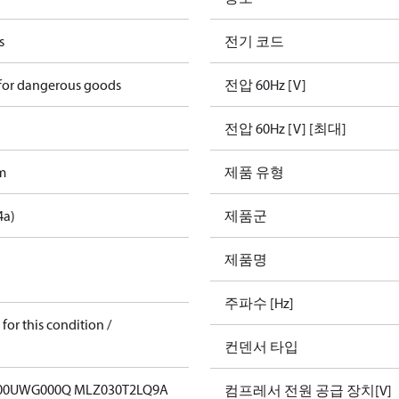
s
전기 코드
 for dangerous goods
전압 60Hz [V]
전압 60Hz [V] [최대]
m
제품 유형
4a)
제품군
제품명
주파수 [Hz]
for this condition /
컨덴서 타입
00UWG000Q MLZ030T2LQ9A
컴프레서 전원 공급 장치[V]