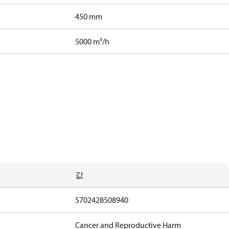
450 mm
5000 m³/h
값
5702428508940
Cancer and Reproductive Harm