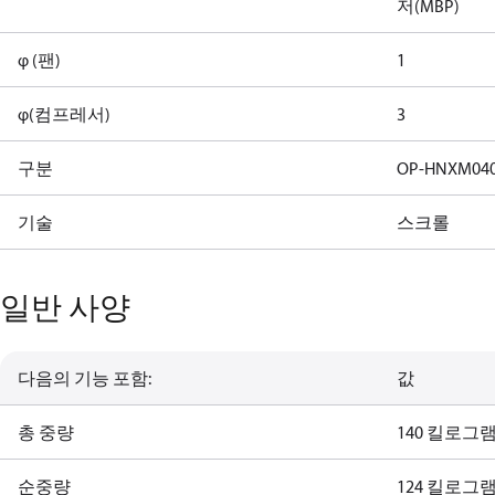
저(MBP)
φ (팬)
1
φ(컴프레서)
3
구분
OP-HNXM04
기술
스크롤
일반 사양
다음의 기능 포함:
값
총 중량
140 킬로그
순중량
124 킬로그