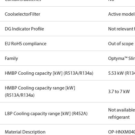
CoolselectorFilter
Active model
DG Indicator Profile
Not relevant
EU RoHS compliance
Out of scope
Family
Optyma™ Sli
HMBP Cooling capacity [kW] (R513A/R134a)
5.53 kW (R13
HMBP Cooling capacity range [kW]
3.7 to 7 kW
(R513A/R134a)
Not available 
LBP Cooling capacity range [kW] (R452A)
refrigerant
Material Description
OP-HNXM04