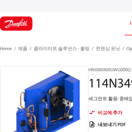
Home
제품
클라이미트 솔루션스 - 쿨링
컨덴싱 유닛
Op
HNXM0400UWG000Q
114N34
세그먼트 활용: 중배압, 냉매
비교에 추가
내보내기 PDF