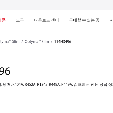
제품
도구
다운로드 센터
구매할 수 있는 곳
tyma™ Slim
Optyma™ Slim
114N3496
96
: R404A; R452A; R134a; R448A; R449A, 컴프레서 전원 공급 장치[V