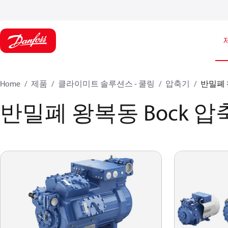
Home
제품
클라이미트 솔루션스 - 쿨링
압축기
반밀폐 
반밀폐 왕복동 Bock 압