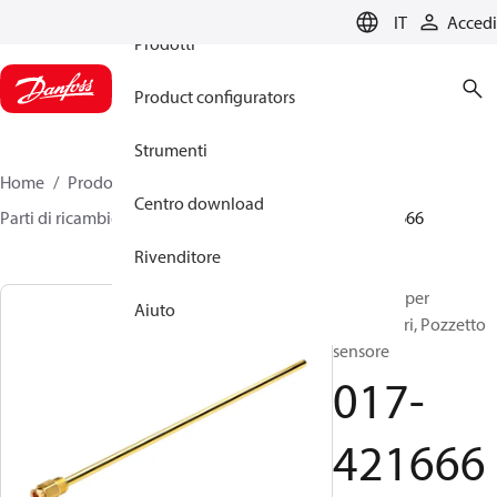
IT
Accedi
Prodotti
Product configurators
Strumenti
Home
Prodotti
Sensing solutions
Interruttori
Centro download
Parti di ricambio e accessori per interruttori
017-421666
Rivenditore
Accessori per
Aiuto
interruttori, Pozzetto
sensore
017-
421666