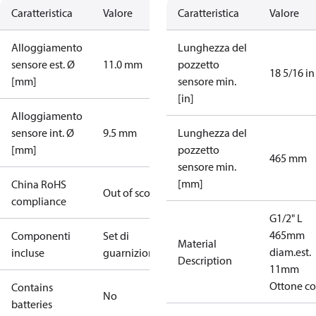
Caratteristica
Valore
Caratteristica
Valore
Alloggiamento
Lunghezza del
sensore est. Ø
11.0 mm
pozzetto
18 5/16 in
[mm]
sensore min.
[in]
Alloggiamento
sensore int. Ø
9.5 mm
Lunghezza del
[mm]
pozzetto
465 mm
sensore min.
[mm]
China RoHS
Out of scope
compliance
G1/2" L
465mm
Componenti
Set di
Material
diam.est.
incluse
guarnizioni
Description
11mm
Ottone c
Contains
No
batteries