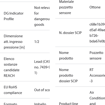
Materiale
pozzetto
Ottone
Not relevant
sensore
DG Indicator
for
Profile
dangerous
c68e1b39
goods
d5af-49ae
N. dossier SCIP
b726-
Dimensione
bda67e0
att. ingresso
1/2
pressione [in]
Nome
Pozzetto
prodotto
sensore
Elenco
Lead (CAS
sostanze
no. 7439-92-
Nome
RT
candidate
1)
prodotto
Accessori
REACH
dossier SCIP
-3
EU RoHS
Out of scope
Air
compliance
Conditio
Product line
and
Formato
Imballo