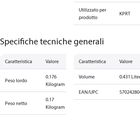
Utilizzato per
KP
RT
prodotto
Specifiche tecniche generali
Caratteristica
Valore
Caratteristica
Valore
0.176
Volume
0.431 Lite
Peso lordo
Kilogram
EAN/UPC
57024280
0.17
Peso netto
Kilogram