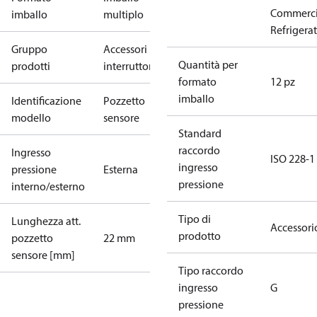
Commerci
imballo
multiplo
Refrigera
Gruppo
Accessori per
Quantità per
prodotti
interruttori
formato
12 pz
imballo
Identificazione
Pozzetto
modello
sensore
Standard
raccordo
Ingresso
ISO 228-1
ingresso
pressione
Esterna
pressione
interno/esterno
Tipo di
Lunghezza att.
Accessori
prodotto
pozzetto
22 mm
sensore [mm]
Tipo raccordo
ingresso
G
pressione