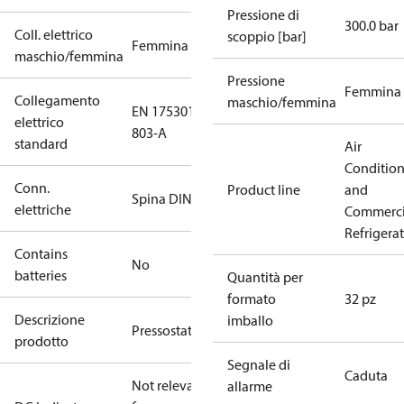
Pressione di
300.0 bar
Coll. elettrico
scoppio [bar]
Femmina
maschio/femmina
Pressione
Femmina
Collegamento
maschio/femmina
EN 175301-
elettrico
803-A
standard
Air
Conditio
Conn.
Product line
and
Spina DIN
elettriche
Commerci
Refrigera
Contains
No
batteries
Quantità per
formato
32 pz
Descrizione
imballo
Pressostato
prodotto
Segnale di
Caduta
Not relevant
allarme