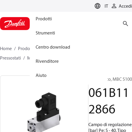
LANGUAGE
IT
Accedi
Prodotti
Strumenti
Centro download
Home
Prodotti
Sensing solutions
Interruttori
Pressostati
MBC 5000 / MBC 5100
061B112866
Rivenditore
Aiuto
Pressostato, MBC 5100
061B11
2866
Campo di regolazione
[bar] Pe: 5 - 40, Tipo