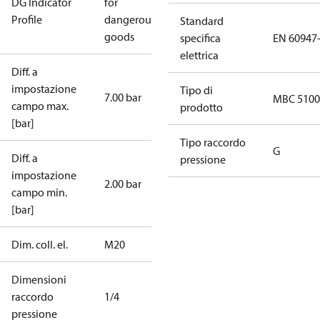
DG Indicator
for
Profile
dangerous
Standard
goods
specifica
EN 60947
elettrica
Diff. a
impostazione
Tipo di
7.00 bar
MBC 5100
campo max.
prodotto
[bar]
Tipo raccordo
G
Diff. a
pressione
impostazione
2.00 bar
campo min.
[bar]
Dim. coll. el.
M20
Dimensioni
raccordo
1/4
pressione