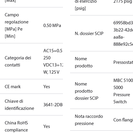
[Max]
di esercizio
2175 psig
[psig]
Campo
regolazione
69958bd3
0.50 MPa
[MPa] Pe
3b22-42d
N. dossier SCIP
[Min]
aa8a-
888e92c5
AC15=0.5 A,
Categoria dei
250
Nome
Pressosta
contatti
V
DC13=12
prodotto
W, 125 V
MBC 5100
Nome
CE mark
Yes
5000
prodotto
Pressure
dossier SCIP
Chiave di
Switch
3641-2DB04
identificazione
Nota raccordo
Con flang
China RoHS
pressione
Yes
compliance