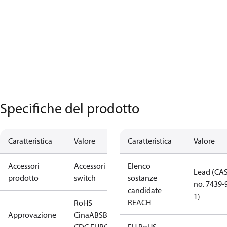
Specifiche del prodotto
Caratteristica
Valore
Caratteristica
Valore
Accessori
Accessori
Elenco
Lead (CA
prodotto
switch
sostanze
no. 7439-
candidate
1)
REACH
RoHS
Approvazione
Cina
ABS
BV
CCC
CCS
CE
CMIM
DNV
EAC
GL
KRS
LL