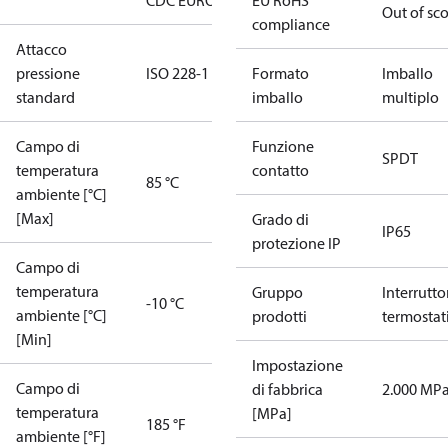
CDC EURO-TYSK
EU RoHS
LR
LVD
NKK
RINA
RoHS
TYSK
Out of sc
compliance
Attacco
pressione
ISO 228-1
Formato
Imballo
standard
imballo
multiplo
Campo di
Funzione
SPDT
temperatura
contatto
85 °C
ambiente [°C]
[Max]
Grado di
IP65
protezione IP
Campo di
temperatura
Gruppo
Interruttor
-10 °C
ambiente [°C]
prodotti
termostat
[Min]
Impostazione
Campo di
di fabbrica
2.000 MP
temperatura
[MPa]
185 °F
ambiente [°F]