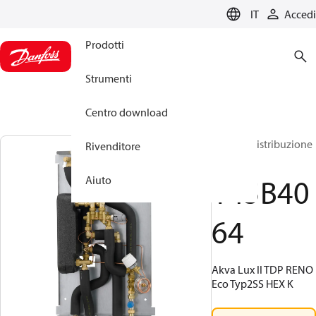
LANGUAGE
IT
Accedi
Prodotti
Strumenti
Centro download
Unità di distribuzione
Rivenditore
SGCI
145B40
Aiuto
64
Akva Lux II TDP RENO
Eco Typ2SS HEX K