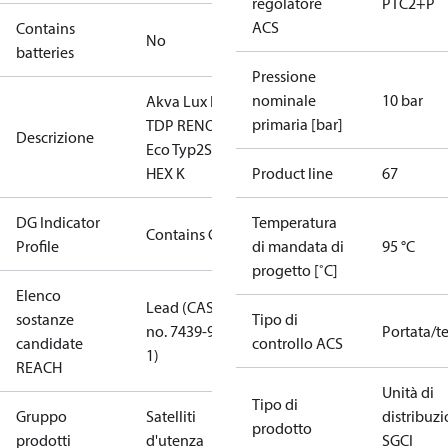
regolatore
PTC2+P
ACS
Contains
No
batteries
Pressione
nominale
10 bar
Akva Lux II
primaria [bar]
TDP RENO
Descrizione
Eco Typ2SS
HEX K
Product line
67
DG Indicator
Temperatura
Contains Gas
Profile
di mandata di
95 °C
progetto [˚C]
Elenco
Lead (CAS
sostanze
Tipo di
no. 7439-92-
Portata/t
candidate
controllo ACS
1)
REACH
Unità di
Tipo di
Gruppo
Satelliti
distribuz
prodotto
prodotti
d'utenza
SGCI