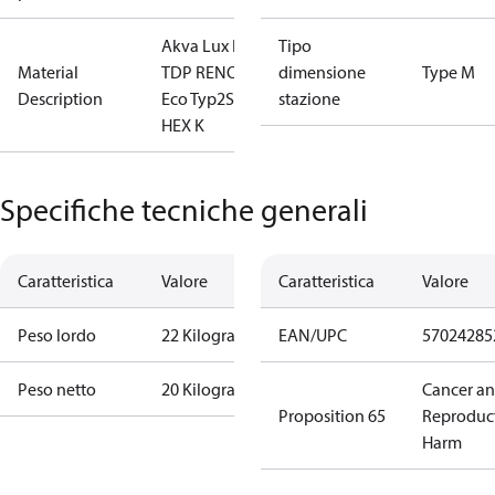
Akva Lux II
Tipo
Material
TDP RENO
dimensione
Type M
Description
Eco Typ2SS
stazione
HEX K
Specifiche tecniche generali
Caratteristica
Valore
Caratteristica
Valore
Peso lordo
22 Kilogram
EAN/UPC
57024285
Peso netto
20 Kilogram
Cancer a
Proposition 65
Reproduc
Harm