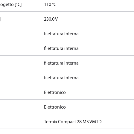
ogetto [˚C]
110 °C
]
230.0 V
filettatura interna
filettatura interna
filettatura interna
filettatura interna
Elettronico
Elettronico
Termix Compact 28 MS VMTD