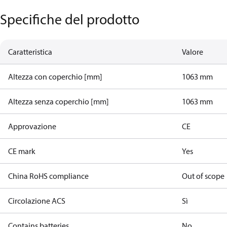
Specifiche del prodotto
Caratteristica
Valore
Altezza con coperchio [mm]
1063 mm
Altezza senza coperchio [mm]
1063 mm
Approvazione
CE
CE mark
Yes
China RoHS compliance
Out of scope
Circolazione ACS
Sì
Contains batteries
No