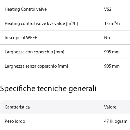
Heating Control valve
VS2
Heating control valve kvs value [m³/h]
1.6 m³/h
In scope of WEEE
No
Larghezza con coperchio [mm]
905 mm
Larghezza senza coperchio [mm]
905 mm
Specifiche tecniche generali
Caratteristica
Valore
Peso lordo
47 Kilogram