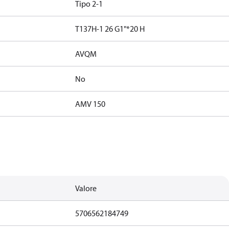
Tipo 2-1
T137H-1 26 G1"*20 H
AVQM
No
AMV 150
Valore
5706562184749