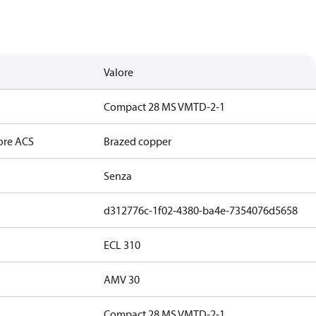
Valore
Compact 28 MS VMTD-2-1
ore ACS
Brazed copper
Senza
d312776c-1f02-4380-ba4e-7354076d5658
ECL 310
AMV 30
Compact 28 MS VMTD-2-1