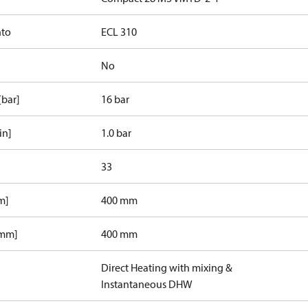
nto
ECL 310
No
[bar]
16 bar
in]
1.0 bar
33
m]
400 mm
[mm]
400 mm
Direct Heating with mixing &
Instantaneous DHW