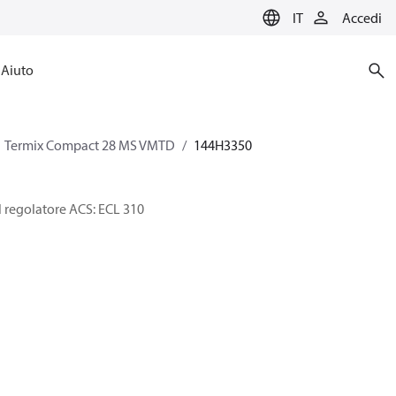
IT
Accedi
Aiuto
Termix Compact 28 MS VMTD
144H3350
 regolatore ACS: ECL 310