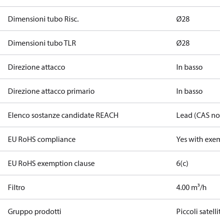
Dimensioni tubo Risc.
Ø28
Dimensioni tubo TLR
Ø28
Direzione attacco
In basso
Direzione attacco primario
In basso
Elenco sostanze candidate REACH
Lead (CAS no
EU RoHS compliance
Yes with exe
EU RoHS exemption clause
6(c)
Filtro
4.00 m³/h
Gruppo prodotti
Piccoli satelli