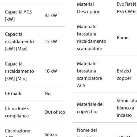
Material
EvoFlat N
Description
FSS CW 6
Capacità ACS
42 kW
[kW]
Materiale
brasatura
Capacità
Rame
riscaldamento
riscaldamento
15 kW
scambiatore
[kW] [Max]
Materiale
Capacità
brasatura
Brazed
riscaldamento
10 kW
scambiatore
copper
[kW] [Min]
ACS
CE mark
No
Verniciat
Materiale del
bianco a
China RoHS
coperchio
Out of scope
incasso
compliance
Nome del
Circolazione
Senza