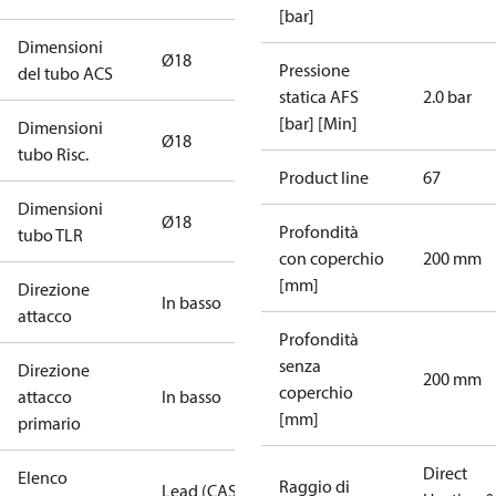
[bar]
Dimensioni
Ø18
Pressione
del tubo ACS
statica AFS
2.0 bar
[bar] [Min]
Dimensioni
Ø18
tubo Risc.
Product line
67
Dimensioni
Ø18
Profondità
tubo TLR
con coperchio
200 mm
[mm]
Direzione
In basso
attacco
Profondità
senza
Direzione
200 mm
coperchio
attacco
In basso
[mm]
primario
Direct
Elenco
Raggio di
Lead (CAS