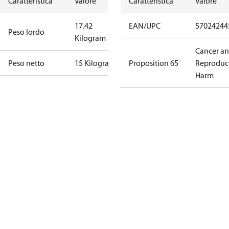
Caratteristica
Valore
Caratteristica
Valore
17.42
EAN/UPC
57024244
Peso lordo
Kilogram
Cancer a
Peso netto
15 Kilogram
Proposition 65
Reproduc
Harm