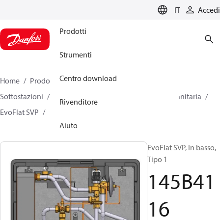
LANGUAGE
IT
Accedi
Prodotti
Strumenti
Centro download
Home
Prodotti
Climate Solutions for heating
Sottostazioni
Riscaldamento diretto e acqua calda sanitaria
Rivenditore
EvoFlat SVP
145B4116
Aiuto
EvoFlat SVP, In basso,
Tipo 1
145B41
16