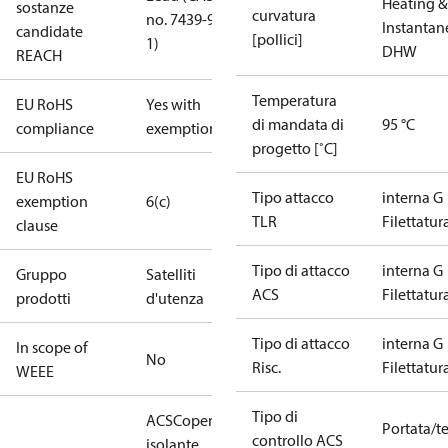
Heating &
sostanze
curvatura
no. 7439-92-
Instantan
candidate
[pollici]
1)
DHW
REACH
Temperatura
EU RoHS
Yes with
di mandata di
95 °C
compliance
exemptions
progetto [˚C]
EU RoHS
Tipo attacco
interna G
exemption
6(c)
TLR
Filettatur
clause
Tipo di attacco
interna G
Gruppo
Satelliti
ACS
Filettatur
prodotti
d'utenza
Tipo di attacco
interna G
In scope of
No
Risc.
Filettatur
WEEE
Tipo di
ACS
Coperchio
Portata/t
controllo ACS
isolante