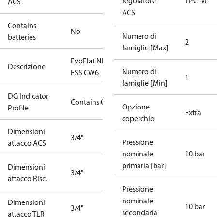
regolatore
TPC-M
ACS
ACS
Contains
No
Numero di
batteries
2
famiglie [Max]
EvoFlat NL
Descrizione
Numero di
FSS CW6
1
famiglie [Min]
DG Indicator
Contains Gas
Opzione
Profile
Extra
coperchio
Dimensioni
3/4"
Pressione
attacco ACS
nominale
10 bar
primaria [bar]
Dimensioni
3/4"
attacco Risc.
Pressione
nominale
Dimensioni
10 bar
3/4"
secondaria
attacco TLR