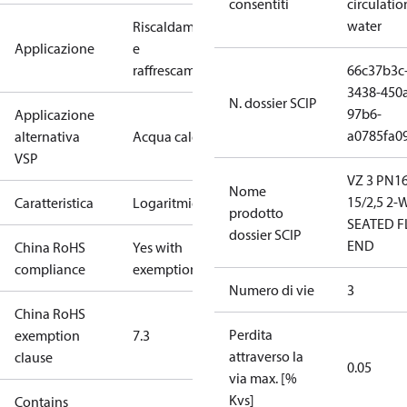
consentiti
circulatio
water
Riscaldamento
Applicazione
e
raffrescamento
66c37b3c
3438-450
N. dossier SCIP
97b6-
Applicazione
a0785fa0
alternativa
Acqua calda
VSP
VZ 3 PN1
Nome
15/2,5 2-
Caratteristica
Logaritmica
prodotto
SEATED F
dossier SCIP
END
China RoHS
Yes with
compliance
exemptions
Numero di vie
3
China RoHS
Perdita
exemption
7.3
attraverso la
clause
0.05
via max. [%
Kvs]
Contains