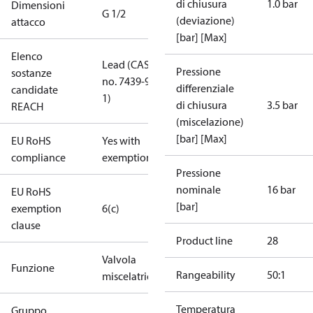
di chiusura
1.0 bar
Dimensioni
G 1/2
(deviazione)
attacco
[bar] [Max]
Elenco
Lead (CAS
Pressione
sostanze
no. 7439-92-
differenziale
candidate
1)
di chiusura
3.5 bar
REACH
(miscelazione)
[bar] [Max]
EU RoHS
Yes with
compliance
exemptions
Pressione
nominale
16 bar
EU RoHS
[bar]
exemption
6(c)
clause
Product line
28
Valvola
Funzione
Rangeability
50:1
miscelatrice
Temperatura
Gruppo