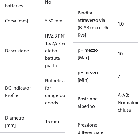
No
batteries
Perdita
attraverso via
Corsa [mm]
5.50 mm
1.0
(B-AB) max. [%
Kvs]
HVZ 3 PN16
15/2,5 2 vie a
pH mezzo
Descrizione
globo
10
[Max]
battuta
piatta
pH mezzo
7
[Min]
Not relevant
DG Indicator
for
A-AB:
Profile
dangerous
Posizione
Normalm
goods
alberino
chiusa
Diametro
15 mm
Pressione
[mm]
differenziale