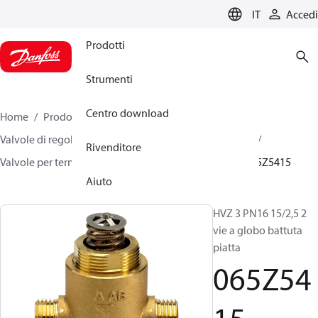
LANGUAGE
IT
Accedi
Prodotti
Strumenti
Centro download
Home
Prodotti
Climate Solutions for heating
Valvole di regolazione motorizzate
Valvole a globo
Rivenditore
Valvole per terminali & di zona
VZ 2/ VZ 3/ VZ 4
065Z5415
Aiuto
HVZ 3 PN16 15/2,5 2
vie a globo battuta
piatta
065Z54