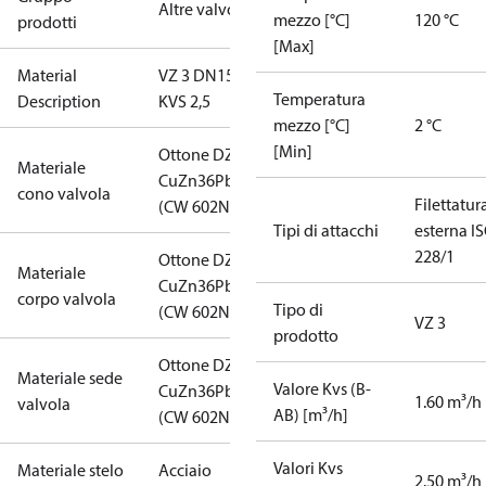
Altre valvole
mezzo [°C]
120 °C
prodotti
[Max]
Material
VZ 3 DN15
Temperatura
Description
KVS 2,5
mezzo [°C]
2 °C
[Min]
Ottone DZR
Materiale
CuZn36Pb2AS
cono valvola
Filettatur
(CW 602N)
Tipi di attacchi
esterna I
228/1
Ottone DZR
Materiale
CuZn36Pb2AS
corpo valvola
Tipo di
(CW 602N)
VZ 3
prodotto
Ottone DZR
Materiale sede
Valore Kvs (B-
CuZn36Pb2AS
1.60 m³/h
valvola
AB) [m³/h]
(CW 602N)
Valori Kvs
Materiale stelo
Acciaio
2.50 m³/h