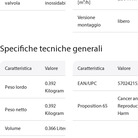
[m³/h]
valvola
inossidabile
Versione
libero
montaggio
Specifiche tecniche generali
Caratteristica
Valore
Caratteristica
Valore
0.392
EAN/UPC
57024215
Peso lordo
Kilogram
Cancer a
0.392
Proposition 65
Reproduc
Peso netto
Kilogram
Harm
Volume
0.366 Liter