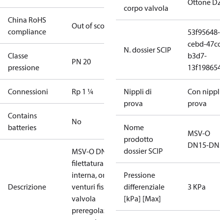
Ottone D
corpo valvola
China RoHS
Out of scope
compliance
53f95648-
cebd-47cc
N. dossier SCIP
Classe
b3d7-
PN 20
pressione
13f19865
Connessioni
Rp 1 ¼
Nippli di
Con nippli
prova
prova
Contains
No
batteries
Nome
MSV-O
prodotto
DN15-DN
dossier SCIP
MSV-O DN 32,
filettatura
interna, orificio
Pressione
Descrizione
venturi fisso,
differenziale
3 KPa
valvola
[kPa] [Max]
preregolazione