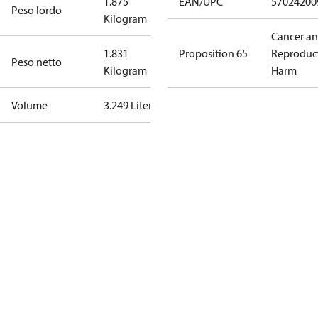
1.875
EAN/UPC
57024200
Peso lordo
Kilogram
Cancer a
1.831
Proposition 65
Reproduc
Peso netto
Kilogram
Harm
Volume
3.249 Liter