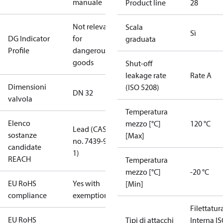
manuale
Product line
28
Not relevant
Scala
Sì
DG Indicator
for
graduata
Profile
dangerous
goods
Shut-off
leakage rate
Rate A
Dimensioni
(ISO 5208)
DN 32
valvola
Temperatura
Elenco
mezzo [°C]
120 °C
Lead (CAS
sostanze
[Max]
no. 7439-92-
candidate
1)
REACH
Temperatura
mezzo [°C]
-20 °C
EU RoHS
Yes with
[Min]
compliance
exemptions
Filettatur
EU RoHS
Tipi di attacchi
Interna I