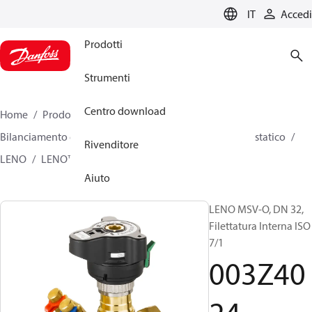
LANGUAGE
IT
Accedi
Prodotti
Strumenti
Centro download
Home
Prodotti
Climate Solutions for heating
Bilanciamento e regolazione idronici
Bilanciamento statico
Rivenditore
LENO
LENO™ MSV-O
003Z4024
Aiuto
LENO MSV-O, DN 32,
Filettatura Interna ISO
7/1
003Z40