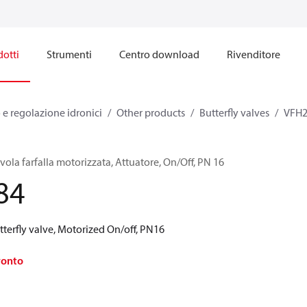
otti
Strumenti
Centro download
Rivenditore
e regolazione idronici
Other products
Butterfly valves
VFH
ola farfalla motorizzata, Attuatore, On/Off, PN 16
84
terfly valve, Motorized On/off, PN16
ronto