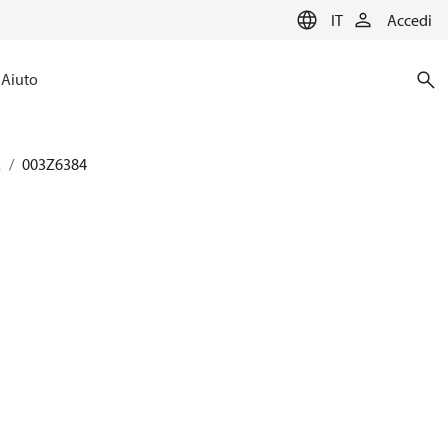
IT
Accedi
Aiuto
2
003Z6384