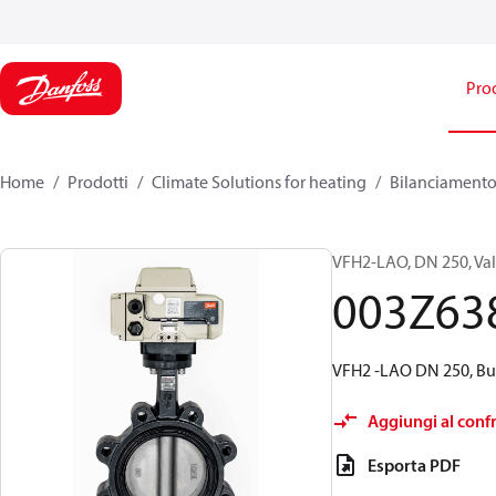
Prod
Home
Prodotti
Climate Solutions for heating
Bilanciamento 
VFH2-LAO, DN 250, Valv
003Z63
VFH2 -LAO DN 250, But
Aggiungi al conf
Esporta PDF