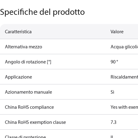
Specifiche del prodotto
Caratteristica
Valore
Alternativa mezzo
Acqua glicoli
Angolo di rotazione [°]
90 °
Applicazione
Riscaldament
Azionamento manuale
Sì
China RoHS compliance
Yes with exe
China RoHS exemption clause
7.3
Classe di protezione
II