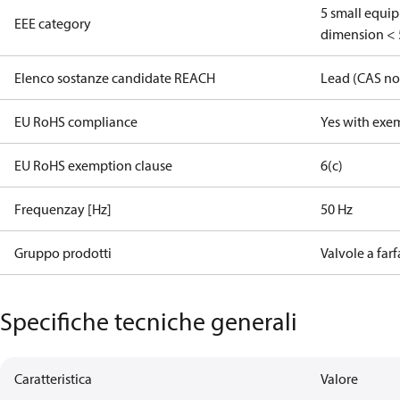
5 small equi
EEE category
dimension < 
Elenco sostanze candidate REACH
Lead (CAS no
EU RoHS compliance
Yes with exe
EU RoHS exemption clause
6(c)
Frequenzay [Hz]
50 Hz
Gruppo prodotti
Valvole a farf
Specifiche tecniche generali
Caratteristica
Valore