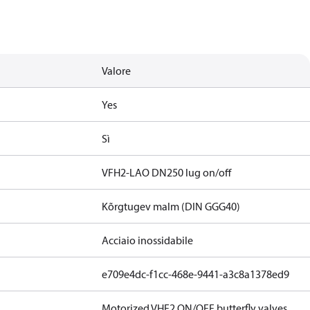
Valore
Yes
Sì
VFH2-LAO DN250 lug on/off
Kõrgtugev malm (DIN GGG40)
Acciaio inossidabile
e709e4dc-f1cc-468e-9441-a3c8a1378ed9
Motorized VHF2 ON/OFF butterfly valves