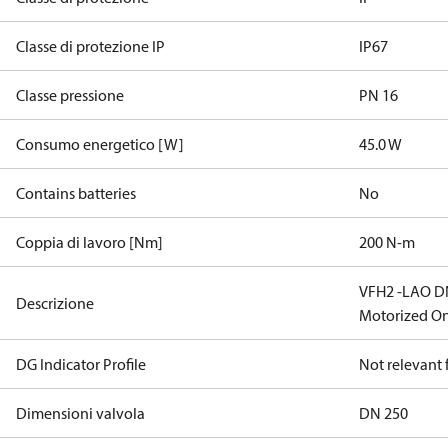
Classe di protezione IP
IP67
Classe pressione
PN 16
Consumo energetico [W]
45.0 W
Contains batteries
No
Coppia di lavoro [Nm]
200 N-m
VFH2 -LAO DN 
Descrizione
Motorized On
DG Indicator Profile
Not relevant
Dimensioni valvola
DN 250