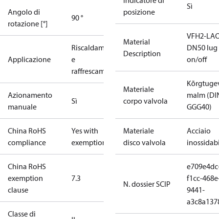
Indicatore di
Sì
Angolo di
posizione
90 °
rotazione [°]
VFH2-LA
Material
Riscaldamento
DN50 lug
Description
Applicazione
e
on/off
raffrescamento
Kõrgtuge
Materiale
Azionamento
malm (DI
Sì
corpo valvola
manuale
GGG40)
China RoHS
Yes with
Materiale
Acciaio
compliance
exemptions
disco valvola
inossidab
China RoHS
e709e4dc
exemption
7.3
f1cc-468e
N. dossier SCIP
clause
9441-
a3c8a137
Classe di