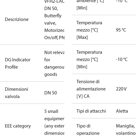
ambiente [°C]
-10 °C
VFH2-LAO
[Min]
DN 50,
Butterfly
Descrizione
Temperatura
valve,
mezzo [°C]
95 °C
Motorized
[Max]
On/off, PN16
Temperatura
Not relevant
mezzo [°C]
-10 °C
DG Indicator
for
[Min]
Profile
dangerous
goods
Tensione di
alimentazione
220 V
Dimensioni
DN 50
[V] CA
valvola
Tipi di attacchi
Aletta
5 small
equipment
EEE category
(any external
Tipo di
Maniglia,
dimension <
operazione
volantino