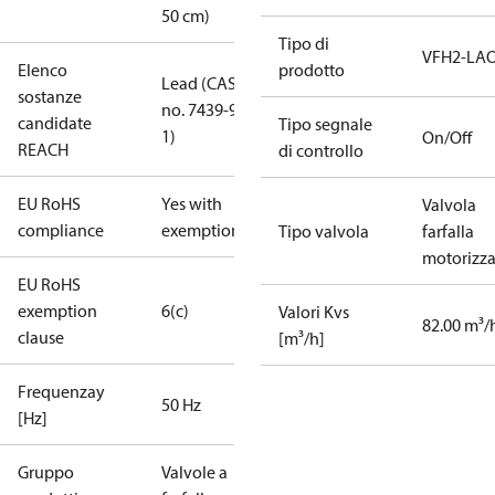
50 cm)
Tipo di
VFH2-LA
Elenco
prodotto
Lead (CAS
sostanze
no. 7439-92-
candidate
Tipo segnale
1)
On/Off
REACH
di controllo
EU RoHS
Yes with
Valvola
compliance
exemptions
Tipo valvola
farfalla
motorizza
EU RoHS
exemption
6(c)
Valori Kvs
82.00 m³/
clause
[m³/h]
Frequenzay
50 Hz
[Hz]
Gruppo
Valvole a