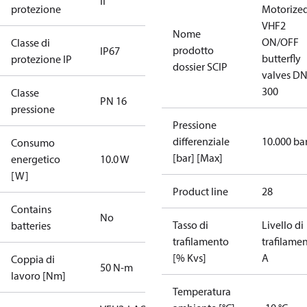
II
protezione
Motorize
VHF2
Nome
ON/OFF
Classe di
prodotto
IP67
butterfly
protezione IP
dossier SCIP
valves DN
300
Classe
PN 16
pressione
Pressione
differenziale
10.000 ba
Consumo
[bar] [Max]
energetico
10.0 W
[W]
Product line
28
Contains
No
Tasso di
Livello di
batteries
trafilamento
trafilame
[% Kvs]
A
Coppia di
50 N-m
lavoro [Nm]
Temperatura