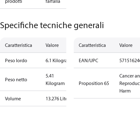
prodotti
farfalla
Specifiche tecniche generali
Caratteristica
Valore
Caratteristica
Valore
Peso lordo
6.1 Kilogram
EAN/UPC
57151624
5.41
Cancer a
Peso netto
Kilogram
Proposition 65
Reproduc
Harm
Volume
13.276 Liter