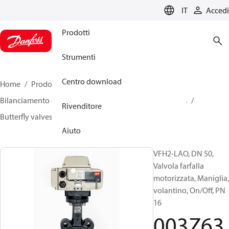
LANGUAGE
IT
Accedi
Prodotti
Strumenti
Centro download
Home
Prodotti
Climate Solutions for heating
Bilanciamento e regolazione idronici
Other products
Rivenditore
Butterfly valves
VFH2
003Z6366
Aiuto
VFH2-LAO, DN 50,
Valvola farfalla
motorizzata, Maniglia,
volantino, On/Off, PN
16
003Z63