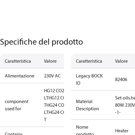
Specifiche del prodotto
Caratteristica
Valore
Caratteristica
Valore
Alimentazione
230V AC
Legacy BOCK
82406
ID
HG12 CO2
LT
HG12 CO2
Set-oils.h
component
Material
T
HG24 CO2
80W 230V
used for
Description
LT
HG24 CO2
-1-
T
Nome
Heater
Contains
prodotto