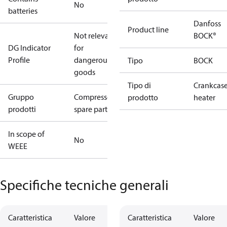
No
batteries
Danfoss
Product line
Not relevant
BOCK®
DG Indicator
for
Profile
dangerous
Tipo
BOCK
goods
Tipo di
Crankcas
Gruppo
Compressors
prodotto
heater
prodotti
spare parts
In scope of
No
WEEE
Specifiche tecniche generali
Caratteristica
Valore
Caratteristica
Valore