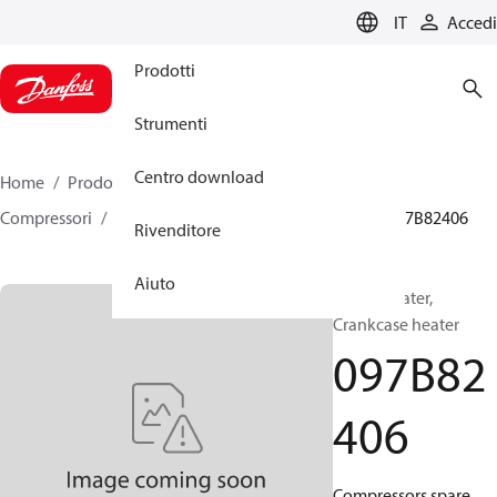
LANGUAGE
IT
Accedi
Prodotti
Strumenti
Centro download
Home
Prodotti
Climate Solutions for heating
Compressori
Parti di ricambio e accessori BOCK
097B82406
Rivenditore
Aiuto
BOCK, Heater,
Crankcase heater
097B82
406
Compressors spare