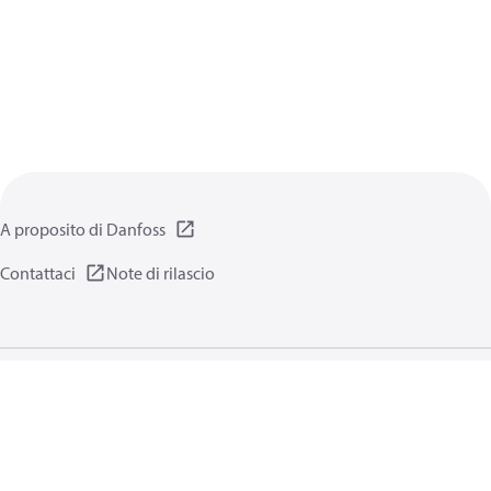
A proposito di Danfoss
Contattaci
Note di rilascio
Informativa sulla privacy
Termini di utilizzo
Informazioni generali
Cookie