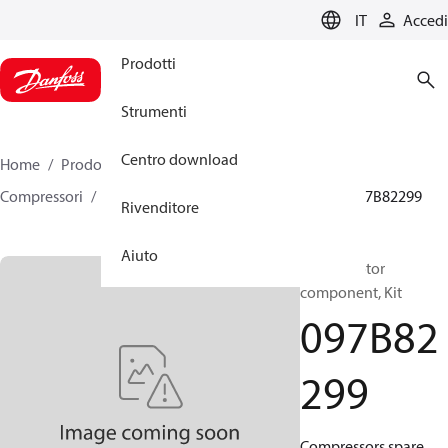
LANGUAGE
IT
Accedi
Prodotti
Strumenti
Centro download
Home
Prodotti
Climate Solutions for heating
Compressori
Parti di ricambio e accessori BOCK
097B82299
Rivenditore
Aiuto
BOCK, Motor
component, Kit
097B82
299
Compressors spare