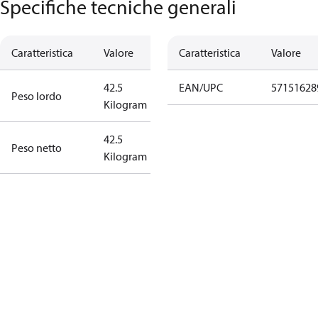
Specifiche tecniche generali
Caratteristica
Valore
Caratteristica
Valore
42.5
EAN/UPC
57151628
Peso lordo
Kilogram
42.5
Peso netto
Kilogram