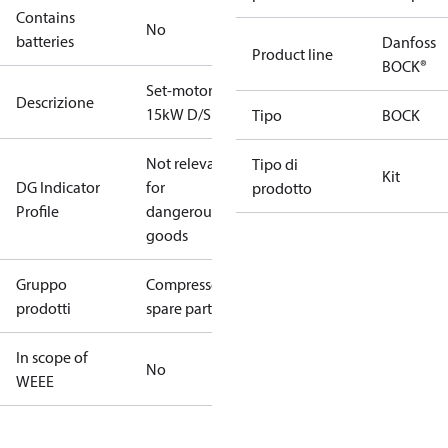
Contains
No
batteries
Danfoss
Product line
BOCK®
Set-motor
Descrizione
15kW D/S
Tipo
BOCK
Not relevant
Tipo di
Kit
DG Indicator
for
prodotto
Profile
dangerous
goods
Gruppo
Compressors
prodotti
spare parts
In scope of
No
WEEE