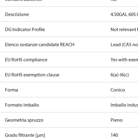
Descrizione
4.50GAL 60S
DG Indicator Profile
Not relevant
Elenco sostanze candidate REACH
Lead (CAS no
EU RoHS compliance
Yes with exe
EU RoHS exemption clause
6(a)-I
6(c)
Forma
Conico
Formato imballo
Imballo indus
Geometria spruzzo
Pieno
Grado filtrante [µm]
140