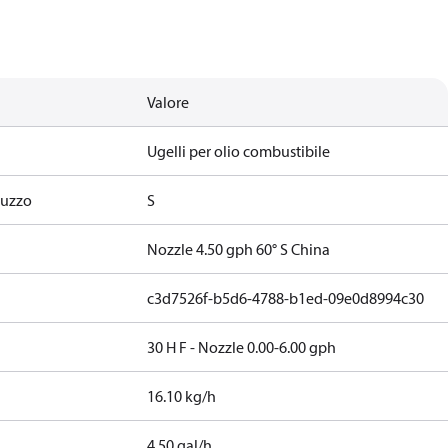
Valore
Ugelli per olio combustibile
ruzzo
S
Nozzle 4.50 gph 60° S China
c3d7526f-b5d6-4788-b1ed-09e0d8994c30
30 H F - Nozzle 0.00-6.00 gph
16.10 kg/h
4.50 gal/h