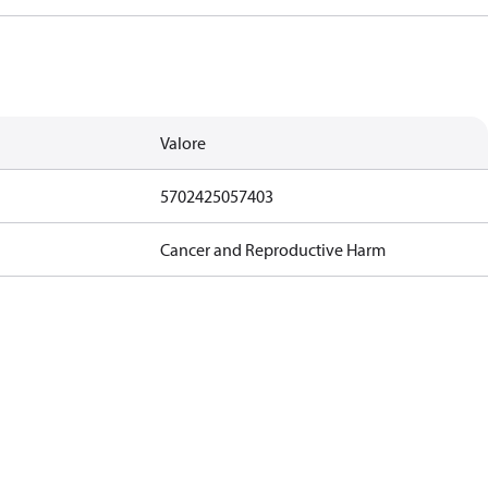
Valore
5702425057403
Cancer and Reproductive Harm