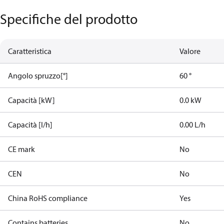
Specifiche del prodotto
Caratteristica
Valore
Angolo spruzzo[°]
60 °
Capacità [kW]
0.0 kW
Capacità [l/h]
0.00 L/h
CE mark
No
CEN
No
China RoHS compliance
Yes
Contains batteries
No