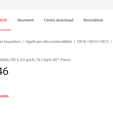
otti
Strumenti
Centro download
Rivenditore
r bruciatori
Ugelli per olio combustibile
OD B / OD H / OD S
ibile, OD S, 4.5 gal/h, 16.1 kg/h, 60 °, Pieno
46
ronto