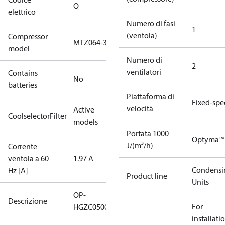
Q
elettrico
Numero di fasi
1
(ventola)
Compressor
MTZ064-3
model
Numero di
2
ventilatori
Contains
No
batteries
Piattaforma di
Fixed-sp
velocità
Active
CoolselectorFilter
models
Portata 1000
Optyma™
J/(m³/h)
Corrente
ventola a 60
1.97 A
Condensi
Hz [A]
Product line
Units
OP-
Descrizione
For
HGZC0500UWE300Q
installati