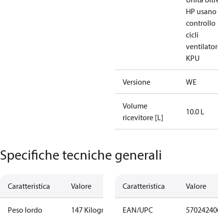
HP usano
controllo
cicli
ventilato
KPU
Versione
WE
Volume
10.0 L
ricevitore [L]
Specifiche tecniche generali
Caratteristica
Valore
Caratteristica
Valore
Peso lordo
147 Kilogram
EAN/UPC
57024240