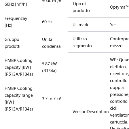
5000 m³/h
Tipo di
60Hz [m³/h]
Optyma™
prodotto
Frequenzay
60 Hz
UL mark
Yes
[Hz]
Utilizzo
Contropre
Gruppo
Unità
segmento
mezzo
prodotti
condensatrici
WE : Qua
HMBP Cooling
5.87 kW
elettrico,
capacity [kW]
(R134a)
ricevitore,
(R513A/R134a)
controllo
doppia
HMBP Cooling
pressione
capacity range
3.7 to 7 kW
controllo
[kW]
cicli
(R513A/R134a)
VersionDescription
ventilator
cartuccia.
Unità oltr