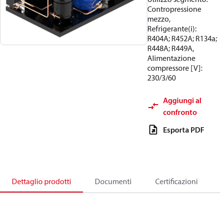
Contropressione
mezzo,
Refrigerante(i):
R404A; R452A; R134a;
R448A; R449A,
Alimentazione
compressore [V]:
230/3/60
Aggiungi al
confronto
Esporta PDF
Dettaglio prodotti
Documenti
Certificazioni