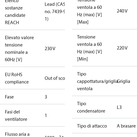
Elenco
Lead (CAS
ventola a 60
sostanze
240 V
no. 7439-92-
Hz (max) [V]
candidate
1)
[Max]
REACH
Tensione
Elevato valore
ventola a 60
tensione
220 V
230 V
Hz (max) [V]
nominale a
[Min]
60Hz [V]
Tipo
EU RoHS
Out of scope
cappottatura/griglia
Griglia
compliance
ventola
Fase
3
Tipo
L3
condensatore
Fasi del
1
ventilatore
Tipo di attacco
A brasare
Flusso aria a