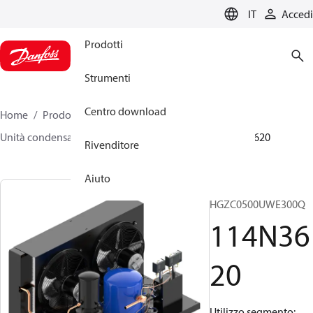
LANGUAGE
IT
Accedi
Prodotti
Strumenti
Centro download
Home
Prodotti
Climate Solutions for cooling
Unità condensatrici
Optyma™
Optyma™
114N3620
Rivenditore
Aiuto
OP-
HGZC0500UWE300Q
114N36
20
Utilizzo segmento: