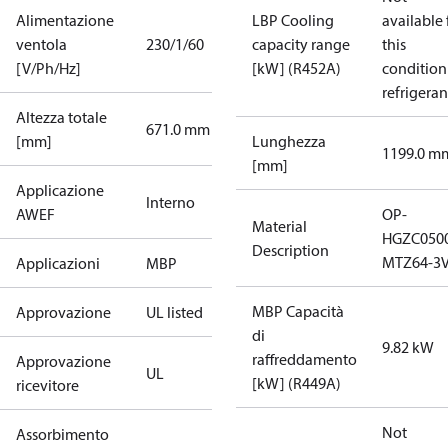
Alimentazione
LBP Cooling
available 
ventola
230/1/60
capacity range
this
[V/Ph/Hz]
[kW] (R452A)
condition
refrigeran
Altezza totale
671.0 mm
[mm]
Lunghezza
1199.0 m
[mm]
Applicazione
Interno
AWEF
OP-
Material
HGZC050
Description
MTZ64-3
Applicazioni
MBP
MBP Capacità
Approvazione
UL listed
di
9.82 kW
raffreddamento
Approvazione
UL
[kW] (R449A)
ricevitore
Not
Assorbimento