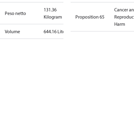
131.36
Cancer a
Peso netto
Kilogram
Proposition 65
Reproduc
Harm
Volume
644.16 Liter