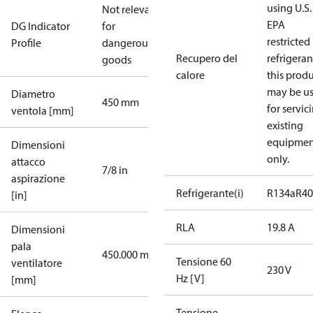
using U.S.
Not relevant
EPA
DG Indicator
for
restricted
Profile
dangerous
Recupero del
refrigeran
goods
calore
this prod
may be u
Diametro
450 mm
for servic
ventola [mm]
existing
equipmen
Dimensioni
only.
attacco
7/8 in
aspirazione
Refrigerante(i)
R134a
R4
[in]
RLA
19.8 A
Dimensioni
pala
450.000 mm
Tensione 60
ventilatore
230 V
Hz [V]
[mm]
Tensione