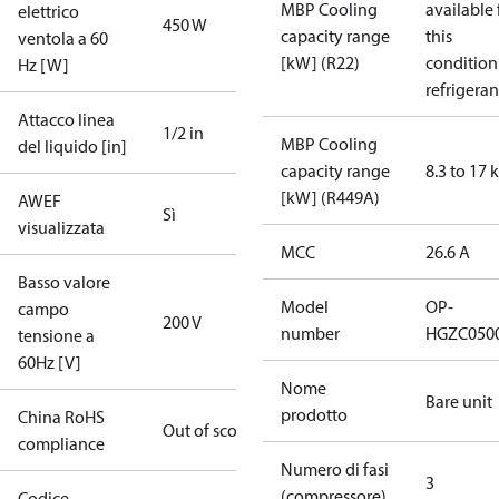
MBP Cooling
available 
elettrico
450 W
capacity range
this
ventola a 60
[kW] (R22)
condition
Hz [W]
refrigeran
Attacco linea
1/2 in
MBP Cooling
del liquido [in]
capacity range
8.3 to 17
[kW] (R449A)
AWEF
Sì
visualizzata
MCC
26.6 A
Basso valore
Model
OP-
campo
200 V
number
HGZC050
tensione a
60Hz [V]
Nome
Bare unit
prodotto
China RoHS
Out of scope
compliance
Numero di fasi
3
(compressore)
Codice