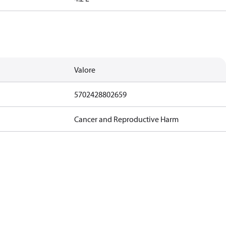
Valore
5702428802659
Cancer and Reproductive Harm