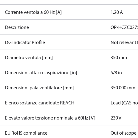
Corrente ventola a 60 Hz [A]
1.20 A
Descrizione
OP-HCZC027
DG Indicator Profile
Not relevant
Diametro ventola [mm]
350 mm
Dimensioni attacco aspirazione [in]
5/8 in
Dimensioni pala ventilatore [mm]
350.000 mm
Elenco sostanze candidate REACH
Lead (CAS no
Elevato valore tensione nominale a 60Hz [V]
230 V
EU RoHS compliance
Out of scope