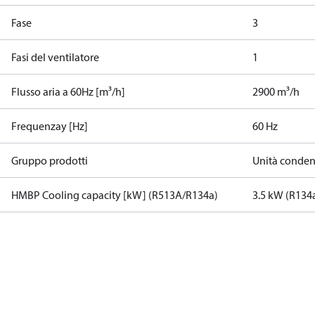
Fase
3
Fasi del ventilatore
1
Flusso aria a 60Hz [m³/h]
2900 m³/h
Frequenzay [Hz]
60 Hz
Gruppo prodotti
Unità condens
HMBP Cooling capacity [kW] (R513A/R134a)
3.5 kW (R134