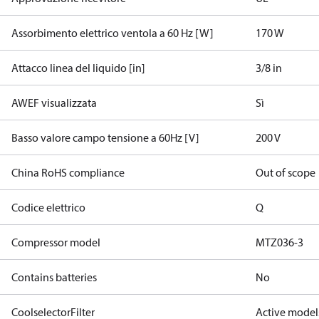
Assorbimento elettrico ventola a 60 Hz [W]
170 W
Attacco linea del liquido [in]
3/8 in
AWEF visualizzata
Sì
Basso valore campo tensione a 60Hz [V]
200 V
China RoHS compliance
Out of scope
Codice elettrico
Q
Compressor model
MTZ036-3
Contains batteries
No
CoolselectorFilter
Active model