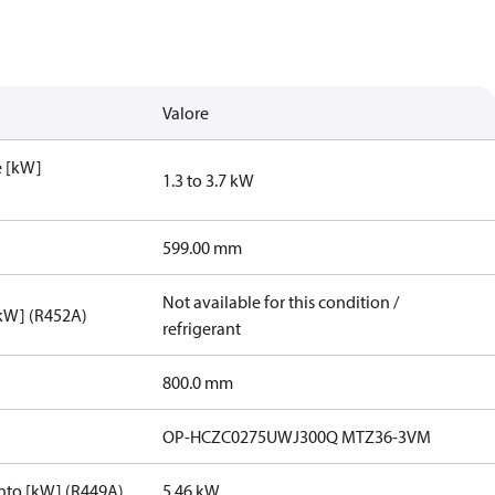
Valore
e [kW]
1.3 to 3.7 kW
599.00 mm
Not available for this condition /
[kW] (R452A)
refrigerant
800.0 mm
OP-HCZC0275UWJ300Q MTZ36-3VM
nto [kW] (R449A)
5.46 kW