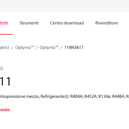
otti
Strumenti
Centro download
Rivenditore
trici
Optyma™
Optyma™
114N3611
0Q
11
ntropressione mezzo, Refrigerante(i): R404A; R452A; R134a; R448A; 
ronto