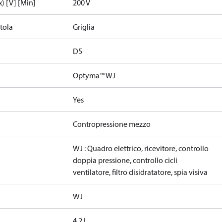
) [V] [Min]
200 V
tola
Griglia
D5
Optyma™ WJ
Yes
Contropressione mezzo
WJ : Quadro elettrico, ricevitore, controllo
doppia pressione, controllo cicli
ventilatore, filtro disidratatore, spia visiva
WJ
4.2 L