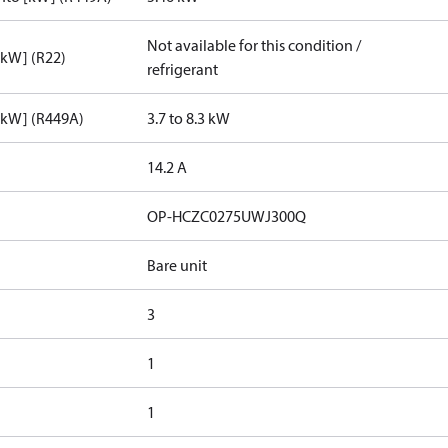
Not available for this condition /
[kW] (R22)
refrigerant
[kW] (R449A)
3.7 to 8.3 kW
14.2 A
OP-HCZC0275UWJ300Q
Bare unit
3
1
1