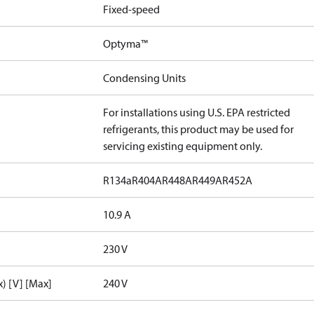
Fixed-speed
Optyma™
Condensing Units
For installations using U.S. EPA restricted
refrigerants, this product may be used for
servicing existing equipment only.
R134a
R404A
R448A
R449A
R452A
10.9 A
230 V
) [V] [Max]
240 V