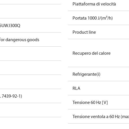
Piattaforma di velocità
Portata 1000 J/(m³/h)
5UWJ300Q
Product line
 for dangerous goods
Recupero del calore
Refrigerante(i)
RLA
. 7439-92-1)
Tensione 60 Hz [V]
Tensione ventola a 60 Hz (max