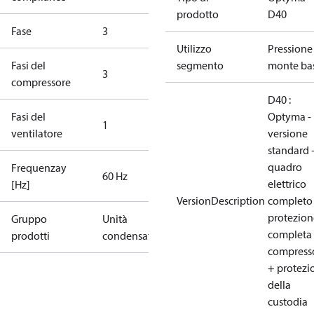
prodotto
D40
Fase
3
Utilizzo
Pressione
Fasi del
segmento
monte ba
3
compressore
D40 :
Fasi del
Optyma -
1
ventilatore
versione
standard 
quadro
Frequenzay
60 Hz
elettrico
[Hz]
VersionDescription
completo
protezion
Gruppo
Unità
completa 
prodotti
condensatrici
compress
+ protezi
della
custodia