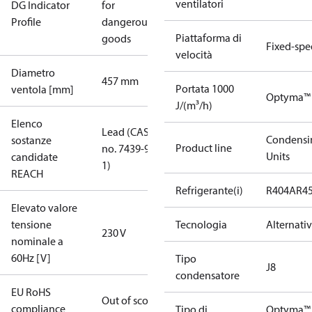
ventilatori
DG Indicator
for
Profile
dangerous
Piattaforma di
goods
Fixed-sp
velocità
Diametro
457 mm
Portata 1000
ventola [mm]
Optyma™
J/(m³/h)
Elenco
Lead (CAS
Condensi
sostanze
Product line
no. 7439-92-
Units
candidate
1)
REACH
Refrigerante(i)
R404A
R4
Elevato valore
tensione
Tecnologia
Alternati
230 V
nominale a
60Hz [V]
Tipo
J8
condensatore
EU RoHS
Out of scope
compliance
Tipo di
Optyma™