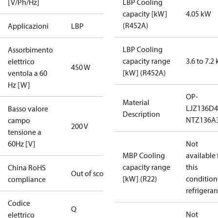
[V/Ph/Hz]
LBP Cooling
capacity [kW]
4.05 kW
(R452A)
Applicazioni
LBP
LBP Cooling
Assorbimento
capacity range
3.6 to 7.2
elettrico
450 W
[kW] (R452A)
ventola a 60
Hz [W]
OP-
Material
LJZ136D
Basso valore
Description
NTZ136A
campo
200 V
tensione a
60Hz [V]
Not
MBP Cooling
available 
capacity range
this
China RoHS
Out of scope
[kW] (R22)
condition
compliance
refrigeran
Codice
Q
Not
elettrico