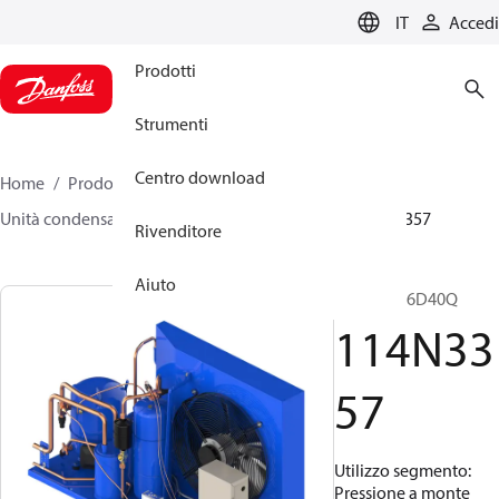
LANGUAGE
IT
Accedi
Prodotti
Strumenti
Centro download
Home
Prodotti
Climate Solutions for cooling
Unità condensatrici
Optyma™
Optyma™
114N3357
Rivenditore
Aiuto
OP-LJH136D40Q
114N33
57
Utilizzo segmento:
Pressione a monte