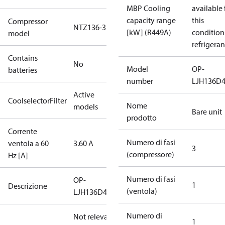
MBP Cooling
available 
capacity range
this
Compressor
NTZ136-3
[kW] (R449A)
condition
model
refrigeran
Contains
No
Model
OP-
batteries
number
LJH136D
Active
CoolselectorFilter
Nome
models
Bare unit
prodotto
Corrente
Numero di fasi
ventola a 60
3.60 A
3
(compressore)
Hz [A]
Numero di fasi
OP-
1
Descrizione
(ventola)
LJH136D40Q
Numero di
Not relevant
1