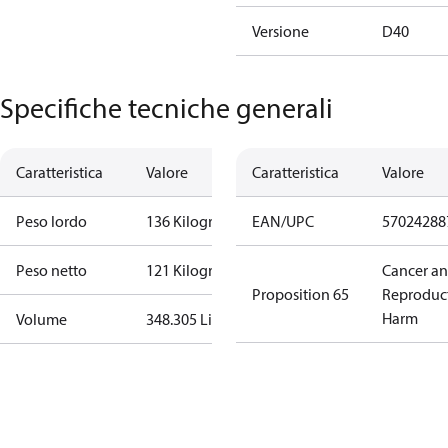
Versione
D40
Specifiche tecniche generali
Caratteristica
Valore
Caratteristica
Valore
Peso lordo
136 Kilogram
EAN/UPC
57024288
Peso netto
121 Kilogram
Cancer a
Proposition 65
Reproduc
Harm
Volume
348.305 Liter