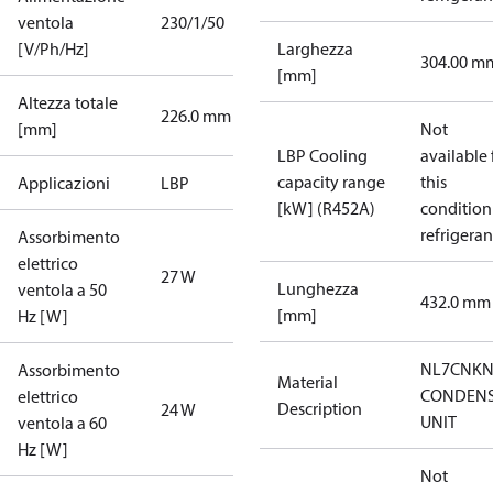
ventola
230/1/50
[V/Ph/Hz]
Larghezza
304.00 m
[mm]
Altezza totale
226.0 mm
[mm]
Not
LBP Cooling
available 
capacity range
this
Applicazioni
LBP
[kW] (R452A)
condition
refrigeran
Assorbimento
elettrico
27 W
Lunghezza
ventola a 50
432.0 mm
[mm]
Hz [W]
NL7CNKN
Assorbimento
Material
CONDENS
elettrico
Description
24 W
UNIT
ventola a 60
Hz [W]
Not