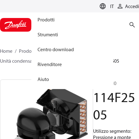
LANGUAGE
IT
Accedi
Prodotti
Strumenti
Centro download
Home
Prodotti
Climate Solutions for cooling
Unità condensatrici
Optyma™
Optyma™
114F2505
Rivenditore
Aiuto
NL7CNKN0
114F25
05
Utilizzo segmento:
Pressione a monte