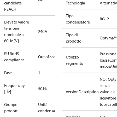
candidate
Tecnologia
Alternati
REACH
Tipo
BG_2
Elevato valore
condensatore
tensione
240 V
nominale a
Tipo di
Optyma™
60Hz [V]
prodotto
EU RoHS
Pressione
Out of scope
Utilizzo
compliance
bassa
Con
segmento
mezzo
Uni
Fase
1
NO : Opt
Frequenzay
senza
50 Hz
[Hz]
VersionDescription
valvole e
ricevitore
tubi capill
Gruppo
Unità
prodotti
condensatrici