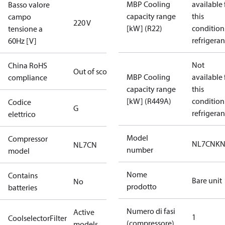
MBP Cooling
available 
Basso valore
capacity range
this
campo
220 V
[kW] (R22)
condition
tensione a
refrigeran
60Hz [V]
Not
China RoHS
Out of scope
MBP Cooling
available 
compliance
capacity range
this
[kW] (R449A)
condition
Codice
G
refrigeran
elettrico
Model
Compressor
NL7CNKN
NL7CN
number
model
Nome
Contains
Bare unit
No
prodotto
batteries
Numero di fasi
Active
1
CoolselectorFilter
(compressore)
models