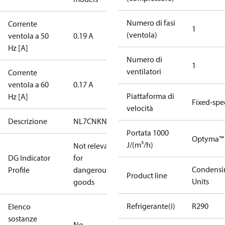
Numero di fasi
Corrente
1
(ventola)
ventola a 50
0.19 A
Hz [A]
Numero di
1
ventilatori
Corrente
ventola a 60
0.17 A
Piattaforma di
Hz [A]
Fixed-sp
velocità
Descrizione
NL7CNKN0
Portata 1000
Optyma™
J/(m³/h)
Not relevant
DG Indicator
for
Condensi
Profile
dangerous
Product line
Units
goods
Refrigerante(i)
R290
Elenco
sostanze
No