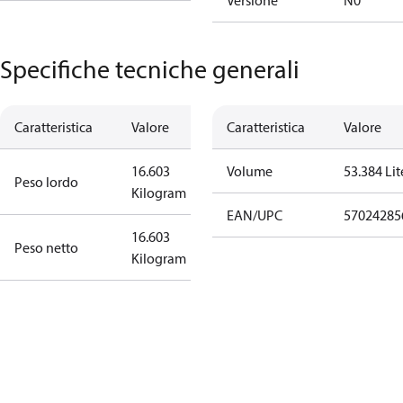
Versione
N0
Specifiche tecniche generali
Caratteristica
Valore
Caratteristica
Valore
16.603
Volume
53.384 Lit
Peso lordo
Kilogram
EAN/UPC
57024285
16.603
Peso netto
Kilogram