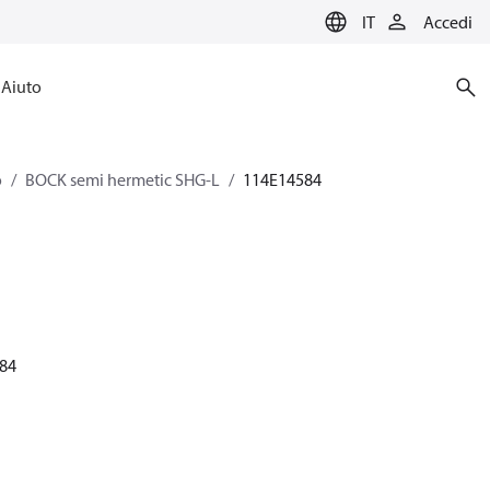
IT
Accedi
Aiuto
o
BOCK semi hermetic SHG-L
114E14584
584