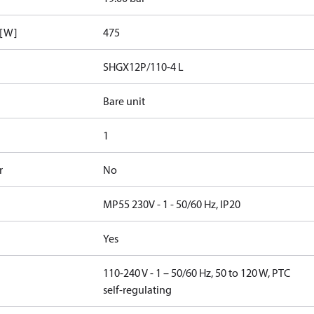
 [W]
475
SHGX12P/110-4 L
Bare unit
1
r
No
MP55 230V - 1 - 50/60 Hz, IP20
Yes
110-240 V - 1 – 50/60 Hz, 50 to 120 W, PTC
self-regulating