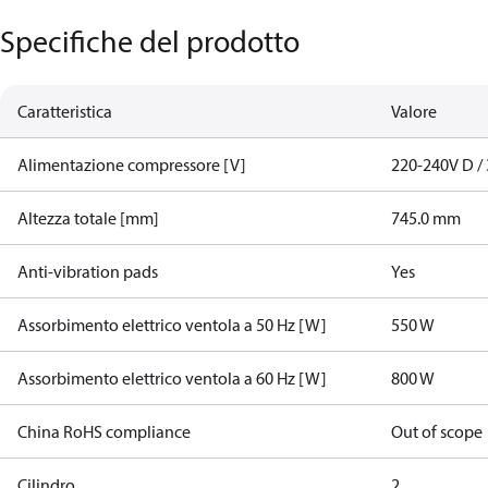
Specifiche del prodotto
Caratteristica
Valore
Alimentazione compressore [V]
220-240V D / 
Altezza totale [mm]
745.0 mm
Anti-vibration pads
Yes
Assorbimento elettrico ventola a 50 Hz [W]
550 W
Assorbimento elettrico ventola a 60 Hz [W]
800 W
China RoHS compliance
Out of scope
Cilindro
2