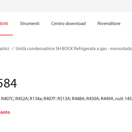
otti
Strumenti
Centro download
Rivenditore
trici
Unità condensatrice SH BOCK Refrigerata a gas - monostad
584
; R407C; R452A; R134a; R407F; R513A; R448A; R450A; R449A, null: 14
ronto