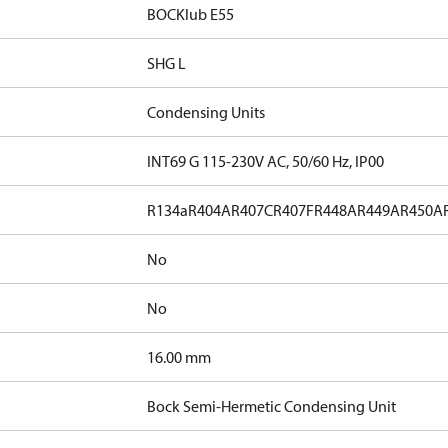
BOCKlub E55
SHG L
Condensing Units
INT69 G 115-230V AC, 50/60 Hz, IP00
R134a
R404A
R407C
R407F
R448A
R449A
R450A
No
No
]
16.00 mm
Bock Semi-Hermetic Condensing Unit