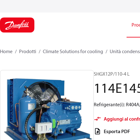
Prod
Home
Prodotti
Climate Solutions for cooling
Unità condensa
SHGX12P/110-4 L
114E14
Refrigerante(i): R404A
Aggiungi al conf
Esporta PDF