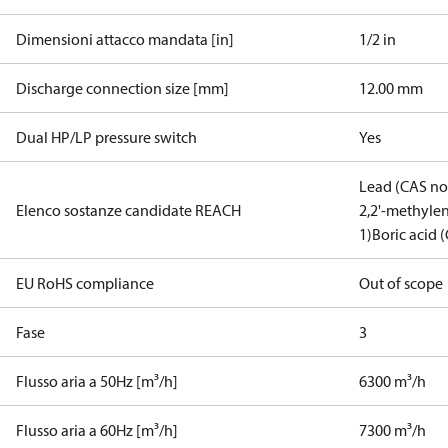
Dimensioni attacco mandata [in]
1/2 in
Discharge connection size [mm]
12.00 mm
Dual HP/LP pressure switch
Yes
Lead (CAS no
Elenco sostanze candidate REACH
2,2'-methylen
1)
Boric acid 
EU RoHS compliance
Out of scope
Fase
3
Flusso aria a 50Hz [m³/h]
6300 m³/h
Flusso aria a 60Hz [m³/h]
7300 m³/h