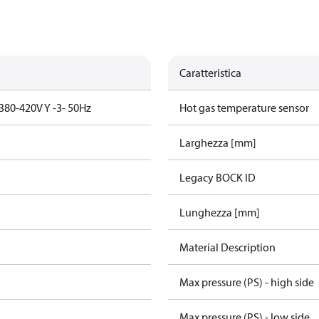
Caratteristica
380-420V Y -3- 50Hz
Hot gas temperature sensor
Larghezza [mm]
Legacy BOCK ID
Lunghezza [mm]
Material Description
Max pressure (PS) - high side
Max pressure (PS) - low side