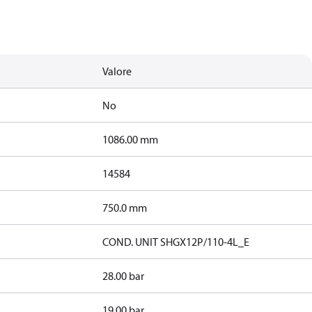
Valore
No
1086.00 mm
14584
750.0 mm
COND. UNIT SHGX12P/110-4L_E
28.00 bar
19.00 bar