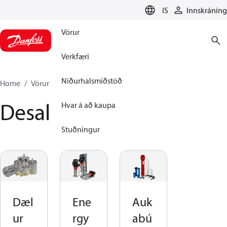
LANGUAGE
IS
Innskráning
Vörur
Verkfæri
Niðurhalsmiðstöð
Home
Vörur
High pressure pumps
Desalination
Desalination
Hvar á að kaupa
Stuðningur
Dæl
Ene
Auk
ur
rgy
abú