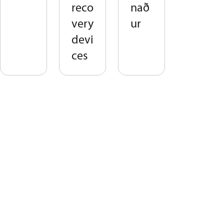
reco
nað
very
ur
devi
ces