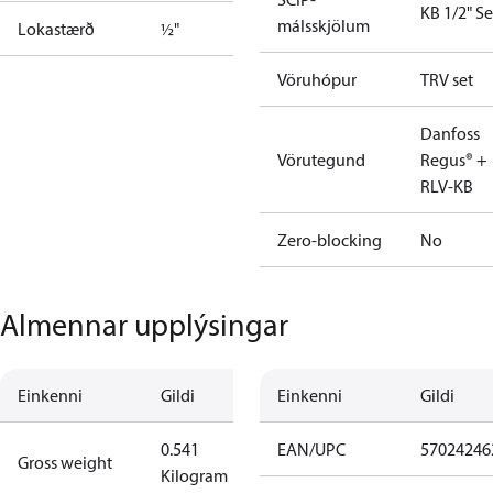
KB 1/2" Se
málsskjölum
Lokastærð
½"
Vöruhópur
TRV set
Danfoss
Vörutegund
Regus® +
RLV-KB
Zero-blocking
No
Almennar upplýsingar
Einkenni
Gildi
Einkenni
Gildi
0.541
EAN/UPC
57024246
Gross weight
Kilogram