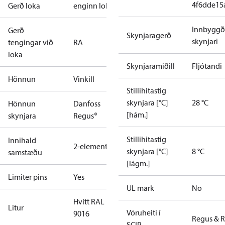
4f6dde15
Gerð loka
enginn loki
Innbyggð
Gerð
Skynjaragerð
skynjari
tengingar við
RA
loka
Skynjaramiðill
Fljótandi
Hönnun
Vinkill
Stillihitastig
skynjara [°C]
28 °C
Hönnun
Danfoss
[hám.]
skynjara
Regus®
Stillihitastig
Innihald
2-elements
skynjara [°C]
8 °C
samstæðu
[lágm.]
Limiter pins
Yes
UL mark
No
Hvítt RAL
Litur
Vöruheiti í
9016
Regus & R
SCIP-