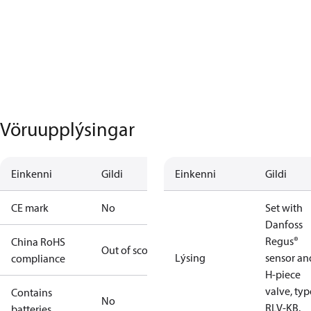
Vöruupplýsingar
Einkenni
Gildi
Einkenni
Gildi
CE mark
No
Set with
Danfoss
Regus®
China RoHS
Out of scope
Lýsing
sensor an
compliance
H-piece
valve, typ
Contains
No
RLV-KB.
batteries