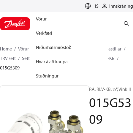
LANGUAGE
IS
Innskráning
Vörur
Verkfæri
Niðurhalsmiðstöð
Home
Vörur
Climate Solutions hitakerfi
Ofnahitastillar
TRV sett
Sett með H - stykki
Danfoss Regus® + RLV-KB
Hvar á að kaupa
015G5309
Stuðningur
RA, RLV-KB, ½", Vinkill
015G53
09