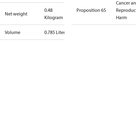
Cancer a
0.48
Proposition 65
Reproduc
Net weight
Kilogram
Harm
Volume
0.785 Liter