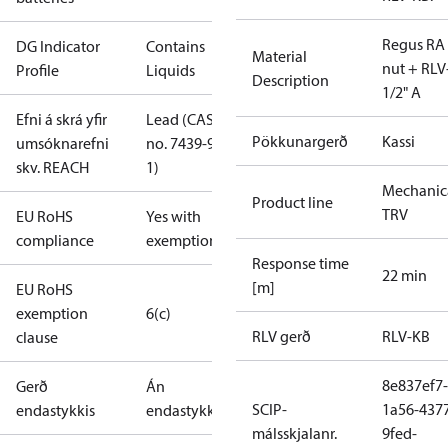
Regus RA
DG Indicator
Contains
Material
nut + RLV
Profile
Liquids
Description
1/2" A
Efni á skrá yfir
Lead (CAS
Pökkunargerð
Kassi
umsóknarefni
no. 7439-92-
skv. REACH
1)
Mechanic
Product line
TRV
EU RoHS
Yes with
compliance
exemptions
Response time
22 min
[m]
EU RoHS
exemption
6(c)
RLV gerð
RLV-KB
clause
8e837ef7-
Gerð
Án
SCIP-
1a56-437
endastykkis
endastykkis
málsskjalanr.
9fed-