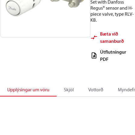
Set with Danfoss
Regus® sensor and H-
piece valve, type RLV-
KB.
Bæta við
samanburð
Útflutningur
PDF
Upplýsingar um vöru
Skjöl
Vottorð
Myndefn