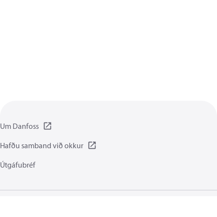
Um Danfoss
Hafðu samband við okkur
Útgáfubréf