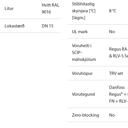
Stillihitastig
Hvítt RAL
Litur
skynjara [°C]
8 °C
9016
[lágm.]
Lokastærð
DN 15
UL mark
No
Vöruheiti í
Regus RA
SCIP-
& RLV-S S
málsskjölum
Vöruhópur
TRV set
Danfoss
Vörutegund
Regus® + 
FN + RLV-
Zero-blocking
No