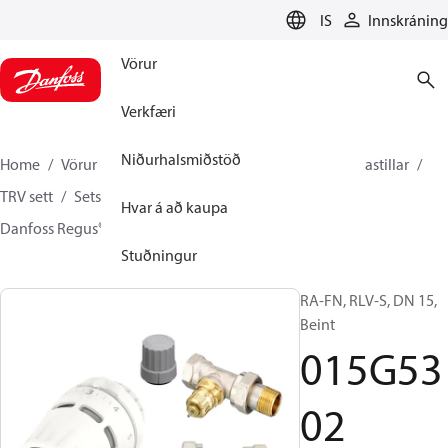
LANGUAGE
IS
Innskráning
Vörur
Verkfæri
Niðurhalsmiðstöð
Home
Vörur
Climate Solutions hitakerfi
Ofnahitastillar
TRV sett
Sets with built on valve and lockshield
Hvar á að kaupa
Danfoss Regus® + RA-FN + RLV-S
015G5302
Stuðningur
RA-FN, RLV-S, DN 15,
Beint
015G53
02