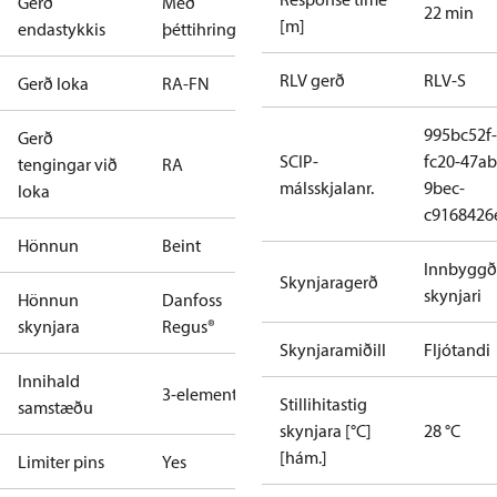
Gerð
Með
22 min
[m]
endastykkis
þéttihring
RLV gerð
RLV-S
Gerð loka
RA-FN
995bc52f-
Gerð
SCIP-
fc20-47ab
tengingar við
RA
málsskjalanr.
9bec-
loka
c9168426
Hönnun
Beint
Innbyggð
Skynjaragerð
skynjari
Hönnun
Danfoss
skynjara
Regus®
Skynjaramiðill
Fljótandi
Innihald
3-elements
Stillihitastig
samstæðu
skynjara [°C]
28 °C
[hám.]
Limiter pins
Yes