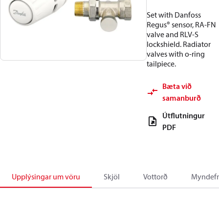
Set with Danfoss
Regus® sensor, RA-FN
valve and RLV-S
lockshield. Radiator
valves with o-ring
tailpiece.
Bæta við
samanburð
Útflutningur
PDF
Upplýsingar um vöru
Skjöl
Vottorð
Myndefn