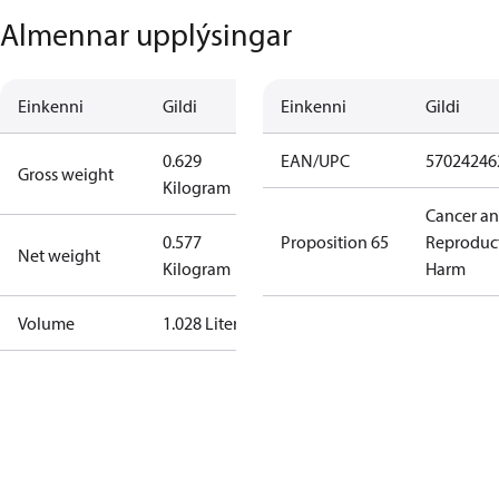
Almennar upplýsingar
Einkenni
Gildi
Einkenni
Gildi
0.629
EAN/UPC
57024246
Gross weight
Kilogram
Cancer a
0.577
Proposition 65
Reproduc
Net weight
Kilogram
Harm
Volume
1.028 Liter