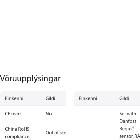
Vöruupplýsingar
Einkenni
Gildi
Einkenni
Gildi
CE mark
No
Set with
Danfoss
Regus®
China RoHS
Out of scope
sensor, RA
compliance