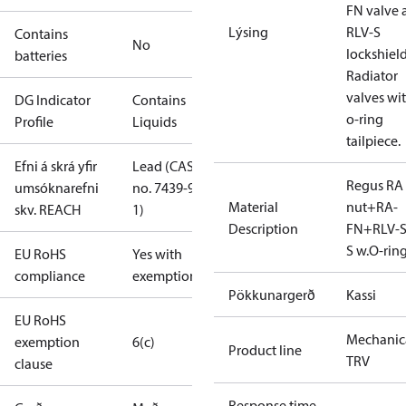
FN valve 
Lýsing
RLV-S
Contains
No
lockshield
batteries
Radiator
valves wi
DG Indicator
Contains
o-ring
Profile
Liquids
tailpiece.
Efni á skrá yfir
Lead (CAS
Regus RA
umsóknarefni
no. 7439-92-
Material
nut+RA-
skv. REACH
1)
Description
FN+RLV-S
S w.O-rin
EU RoHS
Yes with
compliance
exemptions
Pökkunargerð
Kassi
EU RoHS
Mechanic
exemption
6(c)
Product line
TRV
clause
Response time