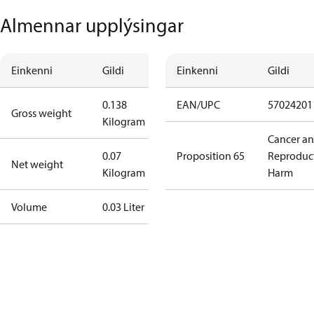
Almennar upplýsingar
Einkenni
Gildi
Einkenni
Gildi
0.138
EAN/UPC
57024201
Gross weight
Kilogram
Cancer a
0.07
Proposition 65
Reproduc
Net weight
Kilogram
Harm
Volume
0.03 Liter