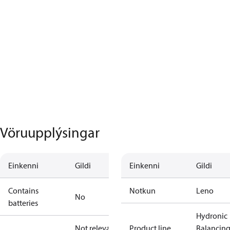
Vöruupplýsingar
Einkenni
Gildi
Einkenni
Gildi
Contains
Notkun
Leno
No
batteries
Hydronic
Not relevant
Product line
Balancin