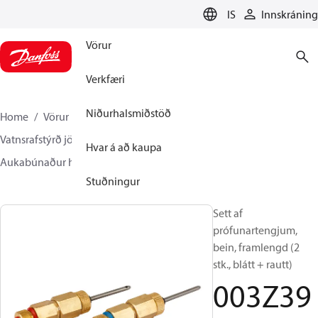
LANGUAGE
IS
Innskráning
Vörur
Verkfæri
Niðurhalsmiðstöð
Home
Vörur
Climate Solutions hitakerfi
Vatnsrafstýrð jöfnun og stýring
Handvirk jöfnun
Hvar á að kaupa
Aukabúnaður handv. jöfnunarloka
003Z3946
Stuðningur
Sett af
prófunartengjum,
bein, framlengd (2
stk., blátt + rautt)
003Z39