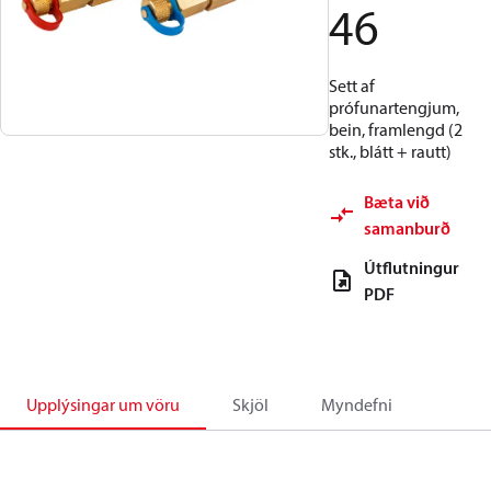
46
Sett af
prófunartengjum,
bein, framlengd (2
stk., blátt + rautt)
Bæta við
samanburð
Útflutningur
PDF
Upplýsingar um vöru
Skjöl
Myndefni