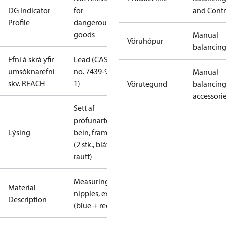
DG Indicator
for
and Contr
Profile
dangerous
goods
Manual
Vöruhópur
balancin
Efni á skrá yfir
Lead (CAS
umsóknarefni
no. 7439-92-
Manual
skv. REACH
1)
Vörutegund
balancin
accessori
Sett af
prófunartengjum,
Lýsing
bein, framlengd
(2 stk., blátt +
rautt)
Measuring
Material
nipples, ext.
Description
(blue + red)