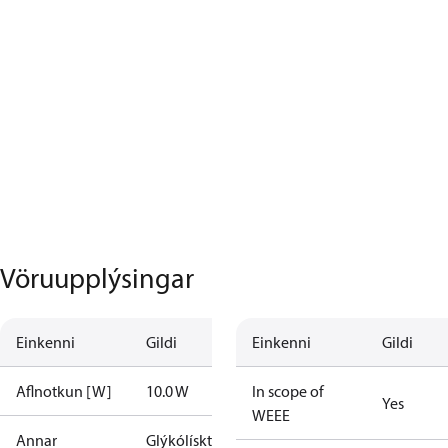
Vöruupplýsingar
Einkenni
Gildi
Einkenni
Gildi
Aflnotkun [W]
10.0 W
In scope of
Yes
WEEE
Annar
Glýkólískt