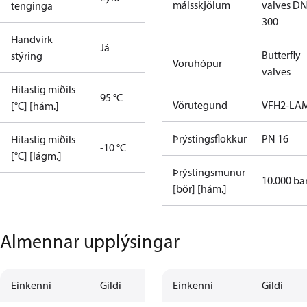
málsskjölum
valves DN
tenginga
300
Handvirk
Já
Butterfly
stýring
Vöruhópur
valves
Hitastig miðils
95 °C
Vörutegund
VFH2-LA
[°C] [hám.]
Þrýstingsflokkur
PN 16
Hitastig miðils
-10 °C
[°C] [lágm.]
Þrýstingsmunur
10.000 ba
[bör] [hám.]
Almennar upplýsingar
Einkenni
Gildi
Einkenni
Gildi