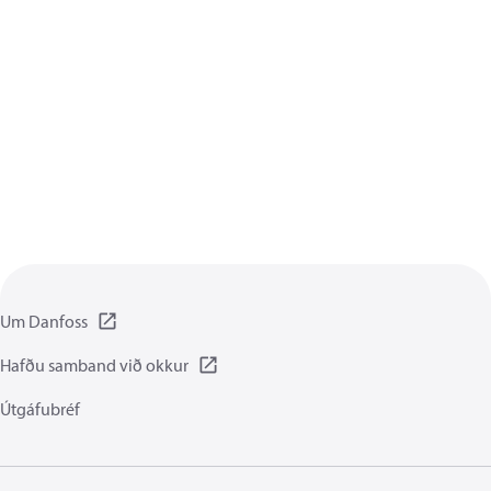
Um Danfoss
Hafðu samband við okkur
Útgáfubréf