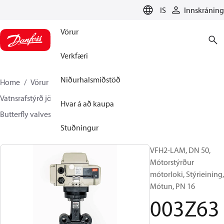
LANGUAGE
IS
Innskráning
Vörur
Verkfæri
Niðurhalsmiðstöð
Home
Vörur
Climate Solutions hitakerfi
Vatnsrafstýrð jöfnun og stýring
Other products
Hvar á að kaupa
Butterfly valves
VFH2
003Z6367
Stuðningur
VFH2-LAM, DN 50,
Mótorstýrður
mótorloki, Stýrieining,
Mótun, PN 16
003Z63