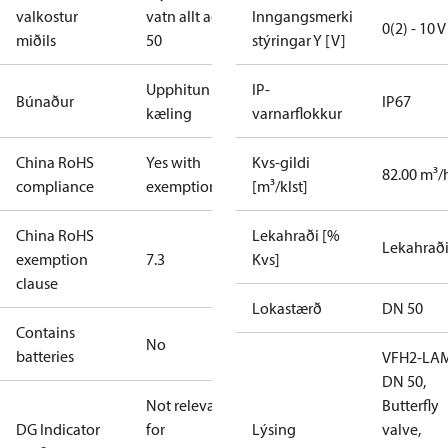
valkostur
vatn allt að
Inngangsmerki
0(2) - 10 V
miðils
50
stýringar Y [V]
Upphitun og
IP-
Búnaður
IP67
kæling
varnarflokkur
China RoHS
Yes with
Kvs-gildi
82.00 m³/
compliance
exemptions
[m³/klst]
China RoHS
Lekahraði [%
Lekahraði
exemption
7.3
Kvs]
clause
Lokastærð
DN 50
Contains
No
batteries
VFH2-LA
DN 50,
Not relevant
Butterfly
DG Indicator
for
Lýsing
valve,