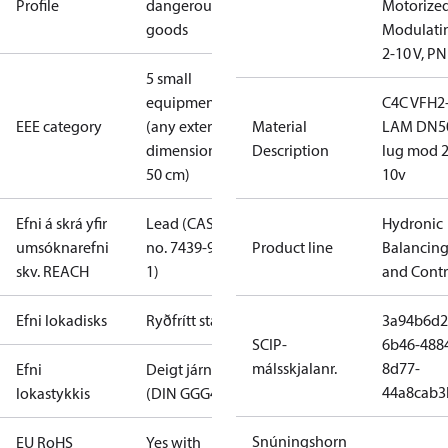
Profile
dangerous
Motorize
goods
Modulati
2-10 V, P
5 small
equipment
C4C VFH2
EEE category
(any external
Material
LAM DN5
dimension <
Description
lug mod 2
50 cm)
10v
Efni á skrá yfir
Lead (CAS
Hydronic
umsóknarefni
no. 7439-92-
Product line
Balancin
skv. REACH
1)
and Contr
Efni lokadisks
Ryðfrítt stál
3a94b6d2
SCIP-
6b46-488
málsskjalanr.
8d77-
Efni
Deigt járn
44a8cab3
lokastykkis
(DIN GGG40)
Snúningshorn
EU RoHS
Yes with