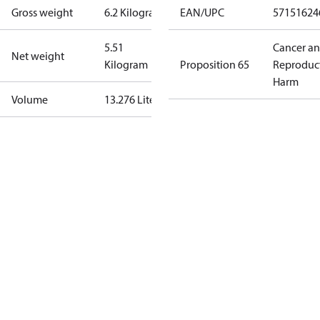
Gross weight
6.2 Kilogram
EAN/UPC
57151624
5.51
Cancer a
Net weight
Kilogram
Proposition 65
Reproduc
Harm
Volume
13.276 Liter