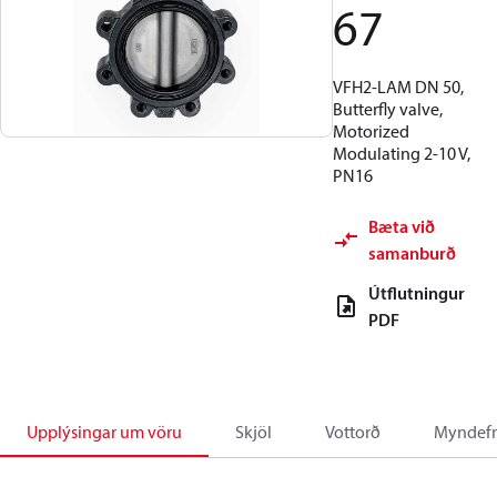
67
VFH2-LAM DN 50,
Butterfly valve,
Motorized
Modulating 2-10 V,
PN16
Bæta við
samanburð
Útflutningur
PDF
Upplýsingar um vöru
Skjöl
Vottorð
Myndefn