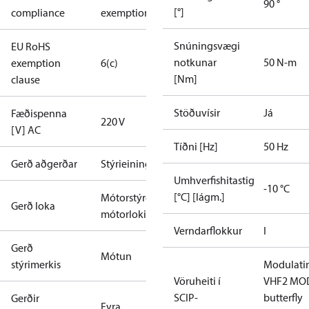
90 °
[°]
compliance
exemptions
Snúningsvægi
EU RoHS
notkunar
50 N-m
exemption
6(c)
[Nm]
clause
Stöðuvísir
Já
Fæðispenna
220 V
[V] AC
Tíðni [Hz]
50 Hz
Gerð aðgerðar
Stýrieining
Umhverfishitastig
-10 °C
[°C] [lágm.]
Mótorstýrður
Gerð loka
mótorloki
Verndarflokkur
I
Gerð
Mótun
stýrimerkis
Modulati
Vöruheiti í
VHF2 MO
SCIP-
butterfly
Gerðir
Eyra