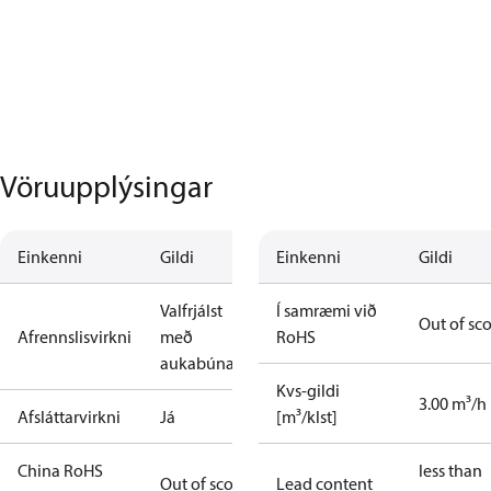
Vöruupplýsingar
Einkenni
Gildi
Einkenni
Gildi
Valfrjálst
Í samræmi við
Out of sc
Afrennslisvirkni
með
RoHS
aukabúnaði
Kvs-gildi
3.00 m³/h
Afsláttarvirkni
Já
[m³/klst]
China RoHS
less than
Out of scope
Lead content