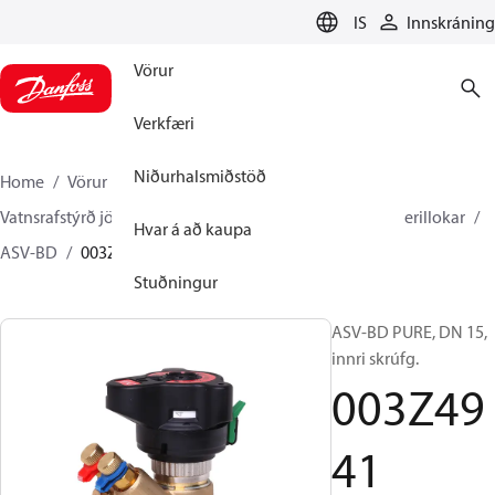
LANGUAGE
IS
Innskráning
Vörur
Verkfæri
Niðurhalsmiðstöð
Home
Vörur
Climate Solutions hitakerfi
Vatnsrafstýrð jöfnun og stýring
Sjálfvirk jöfnun
Snerillokar
Hvar á að kaupa
ASV-BD
003Z4941
Stuðningur
ASV-BD PURE, DN 15,
innri skrúfg.
003Z49
41