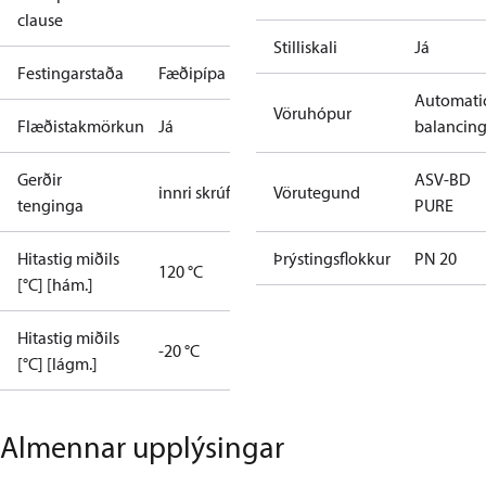
clause
Stilliskali
Já
Festingarstaða
Fæðipípa
Automati
Vöruhópur
Flæðistakmörkun
Já
balancin
Gerðir
ASV-BD
innri skrúfg.
Vörutegund
tenginga
PURE
Hitastig miðils
Þrýstingsflokkur
PN 20
120 °C
[°C] [hám.]
Hitastig miðils
-20 °C
[°C] [lágm.]
Almennar upplýsingar