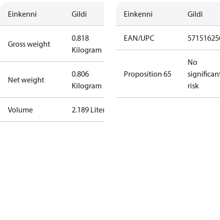
Einkenni
Gildi
Einkenni
Gildi
0.818
EAN/UPC
57151625
Gross weight
Kilogram
No
0.806
Proposition 65
significan
Net weight
Kilogram
risk
Volume
2.189 Liter