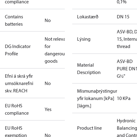
compliance
0,1%
Contains
Lokastærð
DN 15
No
batteries
ASV-BD, 
Not relevant
Lýsing
15, Intern
DG Indicator
for
thread
Profile
dangerous
goods
ASV-BD
Material
PURE DN
Description
Efni á skrá yfir
G½"
umsóknarefni
No
skv. REACH
Mismunaþrýstingur
yfir lokanum [kPa]
10 KPa
EU RoHS
[lágm.]
Yes
compliance
Hydronic
EU RoHS
Product line
Balancin
exemption
No
and Contr