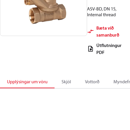
ASV-BD, DN 15,
Internal thread
Bæta við
samanburð
Útflutningur
PDF
Upplýsingar um vöru
Skjöl
Vottorð
Myndefn