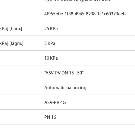
4f955b0e-1f38-4945-8238-1c1c60373eeb
kPa] [hám.]
25 KPa
kPa] [lágm.]
5 KPa
10 KPa
"ASV-PV DN 15 - 50"
Automatic balancing
ASV-PV 4G
PN 16