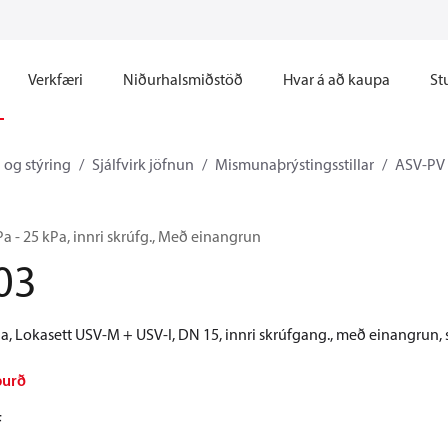
Verkfæri
Niðurhalsmiðstöð
Hvar á að kaupa
St
 og stýring
Sjálfvirk jöfnun
Mismunaþrýstingsstillar
ASV-PV
a - 25 kPa, innri skrúfg., Með einangrun
03
, Lokasett USV-M + USV-I, DN 15, innri skrúfgang., með einangrun, s
burð
F