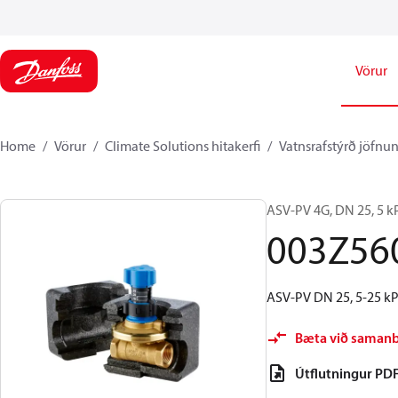
Vörur
Home
Vörur
Climate Solutions hitakerfi
Vatnsrafstýrð jöfnun
ASV-PV 4G, DN 25, 5 kP
003Z56
ASV-PV DN 25, 5-25 kPa
Bæta við saman
Útflutningur PD