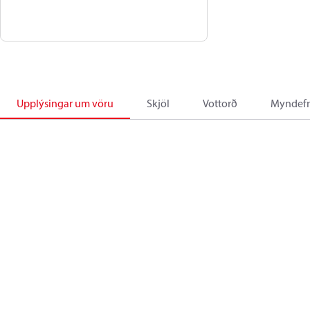
Upplýsingar um vöru
Skjöl
Vottorð
Myndefn