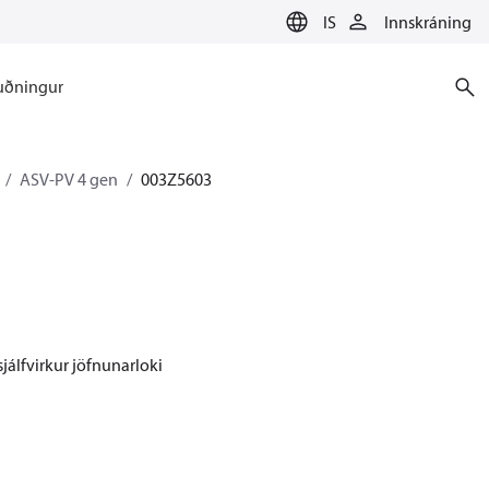
IS
Innskráning
uðningur
ASV-PV 4 gen
003Z5603
jálfvirkur jöfnunarloki