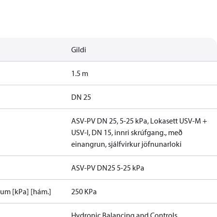
Gildi
1.5 m
DN 25
ASV-PV DN 25, 5-25 kPa, Lokasett USV-M +
USV-I, DN 15, innri skrúfgang., með
einangrun, sjálfvirkur jöfnunarloki
ASV-PV DN25 5-25 kPa
num [kPa] [hám.]
250 KPa
Hydronic Balancing and Controls