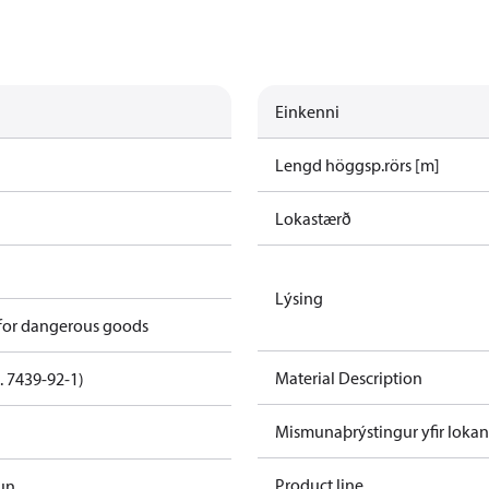
Einkenni
Lengd höggsp.rörs [m]
Lokastærð
Lýsing
 for dangerous goods
Material Description
. 7439-92-1)
Mismunaþrýstingur yfir loka
Product line
un