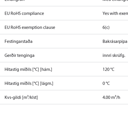
EU RoHS compliance
Yes with exe
EU RoHS exemption clause
6(c)
Festingarstaða
Bakrásarpípa
Gerðir tenginga
innri skrúfg.
Hitastig miðils [°C] [hám.]
120 °C
Hitastig miðils [°C] [lágm.]
0 °C
Kvs-gildi [m³/klst]
4.00 m³/h