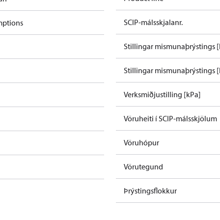
SCIP-málsskjalanr.
mptions
Stillingar mismunaþrýstings [
Stillingar mismunaþrýstings [
Verksmiðjustilling [kPa]
Vöruheiti í SCIP-málsskjölum
Vöruhópur
Vörutegund
Þrýstingsflokkur