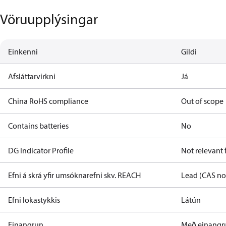
Vöruupplýsingar
Einkenni
Gildi
Afsláttarvirkni
Já
China RoHS compliance
Out of scope
Contains batteries
No
DG Indicator Profile
Not relevant
Efni á skrá yfir umsóknarefni skv. REACH
Lead (CAS no
Efni lokastykkis
Látún
Einangrun
Með einangr