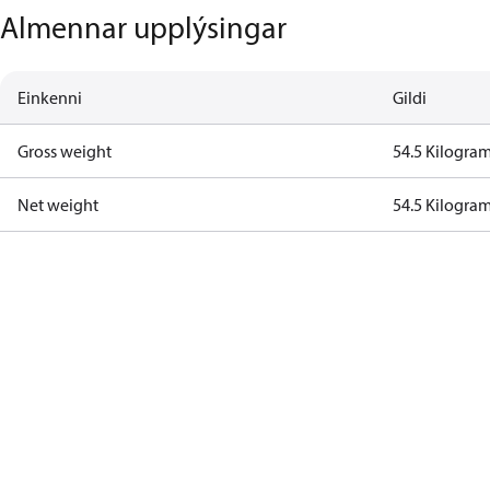
Almennar upplýsingar
Einkenni
Gildi
Gross weight
54.5 Kilogra
Net weight
54.5 Kilogra