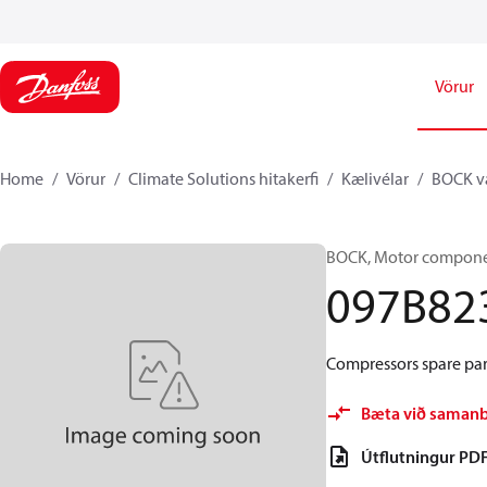
Vörur
Home
Vörur
Climate Solutions hitakerfi
Kælivélar
BOCK va
BOCK, Motor componen
097B82
Compressors spare par
Bæta við saman
Útflutningur PD