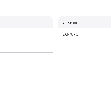
Einkenni
m
EAN/UPC
m