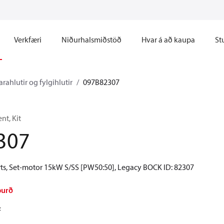
Verkfæri
Niðurhalsmiðstöð
Hvar á að kaupa
St
rahlutir og fylgihlutir
097B82307
t, Kit
307
ts, Set-motor 15kW S/SS [PW50:50], Legacy BOCK ID: 82307
burð
F