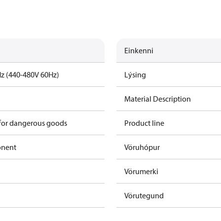
Einkenni
z (440-480V 60Hz)
Lýsing
Material Description
 for dangerous goods
Product line
onent
Vöruhópur
Vörumerki
Vörutegund