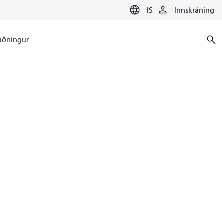
IS
Innskráning
uðningur