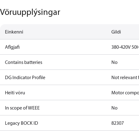
Vöruupplýsingar
Einkenni
Gildi
Aflgjafi
380-420V 50H
Contains batteries
No
DG Indicator Profile
Not relevant
Heiti vöru
Motor comp
In scope of WEEE
No
Legacy BOCK ID
82307